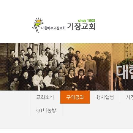
교회소식
구역공과
행사앨범
사
QT나눔방