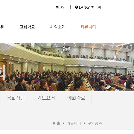
|
로그인
LANG: 한국어
훈련
교회학교
사역소개
커뮤니티
목회상담
기도요청
예화자료
홈
커뮤니티
구역공과