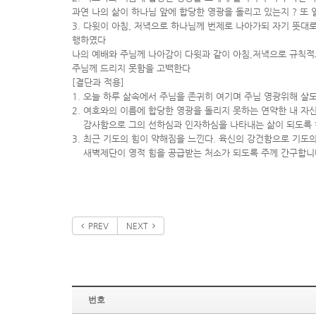
과연 나의 삶이 하나님 앞에 합당한 영광을 돌리고 있는지 ? 또
3. 다윗이 아침, 저녁으로 하나님께 번제로 나아가되 자기 뜻대
행하였다
나의 예배와 주님께 나아감이 다윗과 같이 아침,저녁으로 규칙적
주님께 드리지 못함을 고백한다
[결단과 적용]
1. 오늘 하루 삶속에서 주님을 존귀히 여기며 주님 영광위해 살
2. 여호와의 이름에 합당한 영광을 돌리지 못하는 연약한 내 자
감사함으로 그의 선하심과 인자하심을 나타내는 삶이 되도록
3. 최근 기도의 힘이 약해짐을 느낀다. 육신의 강건함으로 기도
새벽제단이 영적 힘을 공급받는 처소가 되도록 주께 간구합니
PREV
NEXT
번호