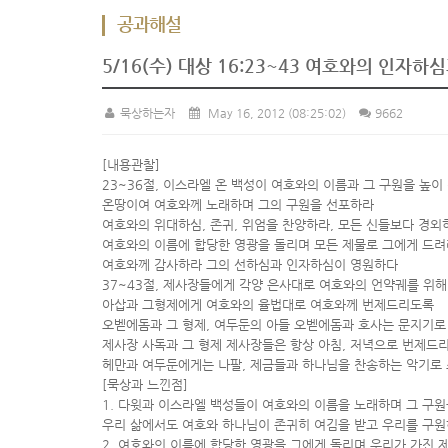
공과해설
5/16(수) 대상 16:23~43 여호와의 인자
묵상하는자
May 16, 2012
(08:25:02)
9662
[내용관찰]
23~36절, 이스라엘 온 백성이 여호와의 이름과 그 구원을 높이
온땅이여 여호와께 노래하며 그의 구원을 선포하라
여호와의 위대하심, 존귀, 위엄을 찬양하라, 모든 신들보다 경외
여호와의 이름에 합당한 영광을 돌리며 모든 제물로 그에게 드려
여호와께 감사하라 그의 선하심과 인자하심이 영원하다
37~43절, 제사장들에게 각양 은사대로 여호와의 언약궤를 위
아삽과 그형제에게 여호와의 율법대로 여호와께 번제드리도록
오벧에돔과 그 형제, 여두둔의 아들 오벧에돔과 호사는 문지기로
제사장 사독과 그 형제 제사장들은 항상 아침, 저녁으로 번제드
헤만과 여두둔에게는 나팔, 제금들과 하나님을 찬송하는 악기로
[묵상과 느낀점]
1. 다윗과 이스라엘 백성들이 여호와의 이름을 노래하며 그 구
우리 삶에서도 여호와 하나님이 존귀히 여김을 받고 우리를 구원
2. 여호와의 이름에 합당한 영광을 그에게 돌리며 우리가 가진 