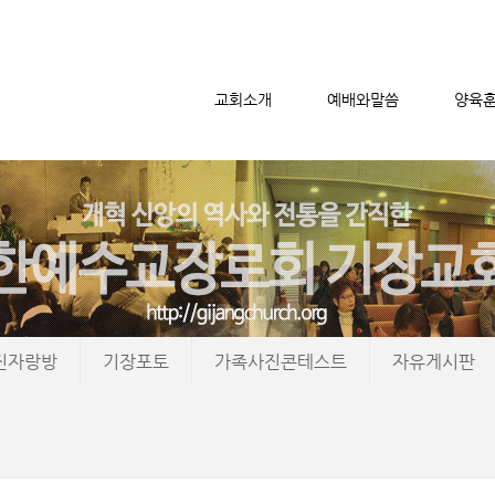
교회소개
예배와말씀
양육
메뉴 건너뛰기
진자랑방
기장포토
가족사진콘테스트
자유게시판