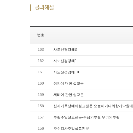
공과해설
번호
163
사도신경강해3
162
사도신경강해1
161
사도신경강해10
160
성찬에 대한 설교문
159
세례에 관한 설교문
158
십자가묵상예배설교전문-오늘네가나와함게낙원에
157
부활주일설교전문-주님의부활 우리의부활
156
추수감사주일설교전문