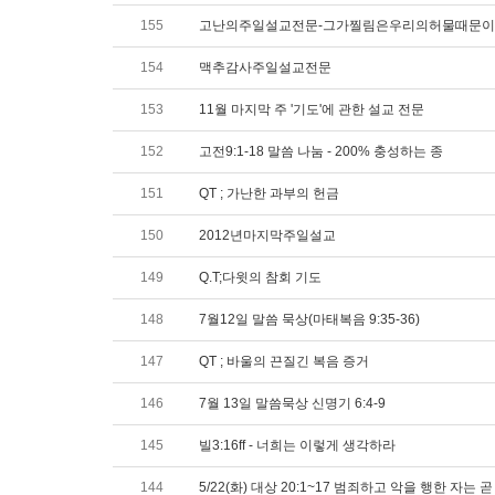
155
고난의주일설교전문-그가찔림은우리의허물때문
154
맥추감사주일설교전문
153
11월 마지막 주 '기도'에 관한 설교 전문
152
고전9:1-18 말씀 나눔 - 200% 충성하는 종
151
QT ; 가난한 과부의 헌금
150
2012년마지막주일설교
149
Q.T;다윗의 참회 기도
148
7월12일 말씀 묵상(마태복음 9:35-36)
147
QT ; 바울의 끈질긴 복음 증거
146
7월 13일 말씀묵상 신명기 6:4-9
145
빌3:16ff - 너희는 이렇게 생각하라
144
5/22(화) 대상 20:1~17 범죄하고 악을 행한 자는