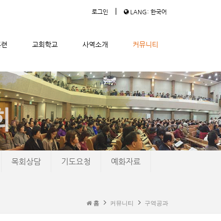
|
로그인
LANG: 한국어
훈련
교회학교
사역소개
커뮤니티
목회상담
기도요청
예화자료
홈
커뮤니티
구역공과