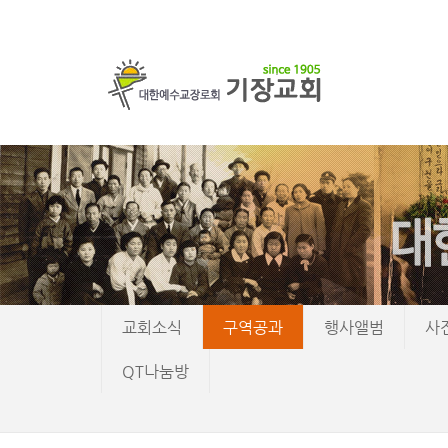
교회소식
구역공과
행사앨범
사
QT나눔방