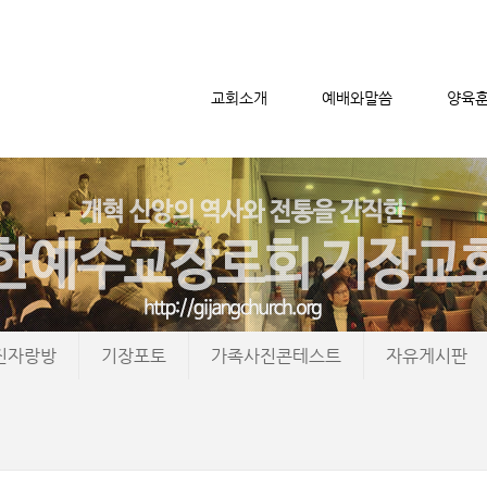
교회소개
예배와말씀
양육
메뉴 건너뛰기
진자랑방
기장포토
가족사진콘테스트
자유게시판