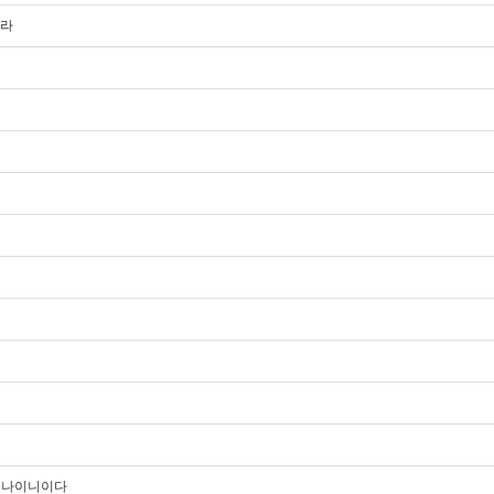
이라
 곧 나이니이다