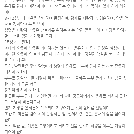
7절, 남편에게, 하나님이 주신 말씀의 지혜를 따라 아내와 동거하며, 생명의
은혜를 함께 이어갈 자이다. 이 모두는 우리의 기도가 막히지 않게 하기 위함
이다
8~12절, 다 마음을 같이하여 동정하며, 형제를 사랑하고, 겸손하며, 악을 악
으로 갚지말고 복을 빌며
생명을 사랑하고 좋은 날보기를 원하는 자는 악한 말을 그치며 거짓을 말하지
말고 선을 행하고 화평을 구하라
[묵상과 느낀점]
아내의 순종이 복종을 의미하지는 않는 다. 온유한 마음과 안정된 심령이다.
이러한 순종이 혹 불신 남편이라 하더라도 아내의 정결한 행실을 보고 하나님
을 만나게 된다
특히, 남편들은 주의 말씀따라 생명의 은혜를 나누며 함께 하는 자로 존중히
대하여야 한다
부부를 중심으로한 가정이 작은 교회이므로 올바른 부부 관계로 하나님을 향
한 기도의 문을 더욱
강건하게 하여야 한다.
잘못된 부부 관계는 개인뿐만 아니라 교회 공동체에게도 은혜를 끼치지 못한
다. 특별히 직분자로서
먼저 가정을 은혜롭게 다스리며 가꾸어가는 것이 올바른 신앙이다
또한 다 마음을 같이 하여 동정하는 일, 형제사랑, 겸손, 용서의 삶을 살아야
한다
특히 악한 말, 거짓은 모양이라도 버리고 선을 행하며 화평을 이루는 가정이
되어야 한다