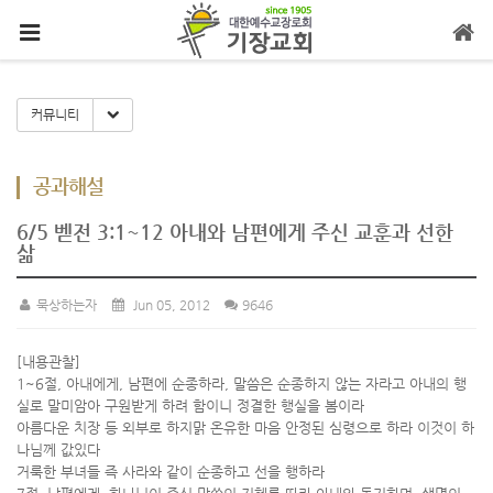
메뉴 건너뛰기
Toggle Dropdown
커뮤니티
공과해설
6/5 벧전 3:1~12 아내와 남편에게 주신 교훈과 선한
삶
묵상하는자
Jun 05, 2012
9646
[내용관찰]
1~6절, 아내에게, 남편에 순종하라, 말씀은 순종하지 않는 자라고 아내의 행
실로 말미암아 구원받게 하려 함이니 정결한 행실을 봄이라
아름다운 치장 등 외부로 하지맑 온유한 마음 안정된 심령으로 하라 이것이 하
나님께 값있다
거룩한 부녀들 즉 사라와 같이 순종하고 선을 행하라