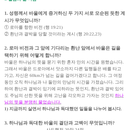
1.
성령께서 바울에게 증거하신 두 가지 서로 모순된 듯한 계
시가 무엇입니까
?
①
로마를 향한 비전
(
행
19:21)
②
환난과 결박을 당할 것이라는 계시
(
행
20:22,23)
2.
로마 비전과 그 앞에 기다리는 환난 앞에서 바울은 길을
택하기 위해 어떻게 합니까
?
바울은 하나님의 뜻을 묻기 위한 혼자 만의 시간을 원했습니다
.
그래서 바울은 드로아에서 앗소까지 다른 일행들은 배를 타고
가고
,
자신은
60km
가 넘는 길을 걸어가겠다고 합니다
.
그 여정
동안 오직 하나님과 나 둘만의 만남의 시간을 가졌습니다
.
그리
하여 환난과 결박이 있기에 피하라는 뜻인지
,
환난과 결박 있어
도 주님의 선한 뜻을 위해 고난을 각오하고 가자는 것인지
하나
님의 뜻을 분명히 물었습니다
.
1)
지금까지 살면서 하나님과 독대했던 일들을 나누어 봅시다
.
3.
하나님과 독대한 바울의 결단과 고백이 무엇입니까
?
사도행전
20
장
24
절