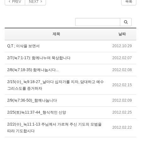
PREV
NEXT
목록
제목
날짜
Q,T ; 이삭을 보면서
2012.10.29
2/7(눅7:1-17): 함께나누며 묵상합니다
2012.02.07
2/8(눅7:18-35) 함께나눕시다...
2012.02.08
2/15(수)_눅9:18-27_날마다 십자가를 지자, 담대하고 예수
2012.02.15
그리스도를 증거하자
2/9(눅7:36-50)_함께나눕니다
2012.02.09
2/25(토)눅11:37-44_형식적인 신앙
2012.02.25
2/22(수)_눅11:1-13 주님께서 가르쳐 주신 기도의 모범을
2012.02.22
따라 기도합시다