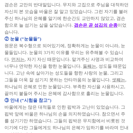
겸손은 교만의 반대말입니다
.
무지와 고집으로 주님을 대적하던
자신의 본 모습을 바울은 잘 알고 있었습니다
.
그런 자기를 불러
주신 하나님의 은혜를 알기에 한순간도 교만하지 않았고
,
겸손
함으로 늘 섬기는 삶을 살았습니다
.
겸손은 곧 섬김의 순종
이었
습니다
.
②
눈물
(“
눈물들
”)
원문은 복수형으로 되어있기에
,
정확하게는 눈물이 아니라
,
눈
물들입니다
.
눈물의
3
가지 이유를 우리는 유추해볼 수 있습니
다
.
먼저는
,
자기 자신 때문입니다
.
맡겨주신 사명과 비교하여
너무나 연약한 자신을 향한 눈물입니다
.
둘째는
,
성도들 때문입
니다
.
고난 속에 살아가는 성도들을 향한 사랑의 눈물
,
그리고
그들을 더욱 잘 섬기지 못하는 안타까움의 눈물입니다
.
셋째는
,
하나님의 은혜로 인한 눈물입니다
.
부족한 자신을 사용하시고
,
끝까지 붙들어 주시는 은혜에 감사함으로 흘리는 눈물입니다
.
③
인내
(“
시험을 참고
”)
바울에게는 많은 대적들로 인한 핍박과 고난이 있었습니다
.
그
핍박 앞에 바울은 하나님의 손을 의지하였습니다
.
참으면서 주
를 섬기기만 하였습니다
.
그들의 핍박은 무지함에서 비롯된 것
이기에 다만 그들에게도 하나님의 은혜가 임하기를 바라며 인내