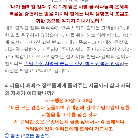
‘
내가 달려갈 길과 주 예수께 받은 사명 곧 하나님의 은혜의
복음을 증언하는 일을 마치려 함에는 나의 생명조차 조금도
귀한 것으로 여기지 아니하노라
.’
내가 달려갈 길은 주 예수께 받은 사명의 길임을 고백합니다
.
편
한 길을 추구하지 않았습니다
.
나를 위해 하늘 영광 버리고 세상
에 오셔서 나 대신 고난 받고 나 대신 죽으시고 나 대신 온갖 멸
시와 천대당하신
,
내 주님이 주신 사명이 곧 내가 달려갈 길이라
고 고백합니다
.
로마로 향하는 길이 비록 환난과 결박의 길이라
할지라도
주님 주신 사명을 붙잡는 것이 참으로 복된 인생
임을
바울은 깨닫고 고백하게 됩니다
.
4.
바울이 에베소 장로들에게 들려주는 지금까지 삶과 사역
의 자세가 어떠합니까
?
사도행전
20
장
19~20
절
19
곧 모든 겸손과 눈물이며 유대인의 간계로 말미암아 당한
시험을 참고 주를 섬긴 것과
20
유익한 것은 무엇이든지 공중 앞에서나 각 집에서나
거리낌이 없이 여러분에게 전하여 가르치고
①
겸손
(“
모든 겸손
”)