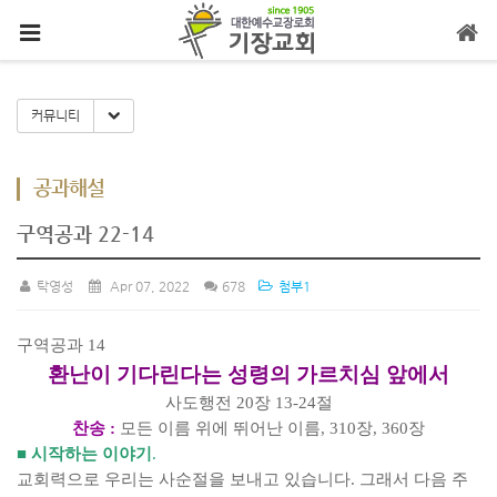
메뉴 건너뛰기
Toggle Dropdown
커뮤니티
공과해설
구역공과 22-14
탁영성
Apr 07, 2022
678
첨부1
구역공과
14
환난이 기다린다는 성령의 가르치심 앞에서
사도행전
20
장
13-24
절
찬송
:
모든 이름 위에 뛰어난 이름
, 310
장
, 360
장
■
시작하는 이야기
.
교회력으로 우리는 사순절을 보내고 있습니다
.
그래서 다음 주