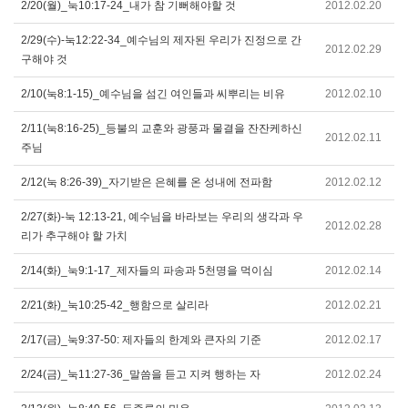
2/20(월)_눅10:17-24_내가 참 기뻐해야할 것
2012.02.20
2/29(수)-눅12:22-34_예수님의 제자된 우리가 진정으로 간
2012.02.29
구해야 것
2/10(눅8:1-15)_예수님을 섬긴 여인들과 씨뿌리는 비유
2012.02.10
2/11(눅8:16-25)_등불의 교훈와 광풍과 물결을 잔잔케하신
2012.02.11
주님
2/12(눅 8:26-39)_자기받은 은혜를 온 성내에 전파함
2012.02.12
2/27(화)-눅 12:13-21, 예수님을 바라보는 우리의 생각과 우
2012.02.28
리가 추구해야 할 가치
2/14(화)_눅9:1-17_제자들의 파송과 5천명을 먹이심
2012.02.14
2/21(화)_눅10:25-42_행함으로 살리라
2012.02.21
2/17(금)_눅9:37-50: 제자들의 한계와 큰자의 기준
2012.02.17
2/24(금)_눅11:27-36_말씀을 듣고 지켜 행하는 자
2012.02.24