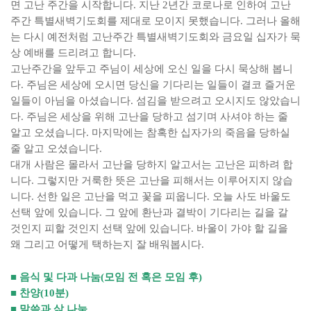
면 고난 주간을 시작합니다
.
지난
2
년간 코로나로 인하여 고난
주간 특별새벽기도회를 제대로 모이지 못했습니다
.
그러나 올해
는 다시 예전처럼 고난주간 특별새벽기도회와 금요일 십자가 묵
상 예배를 드리려고 합니다
.
고난주간을 앞두고 주님이 세상에 오신 일을 다시 묵상해 봅니
다
.
주님은 세상에 오시면 당신을 기다리는 일들이 결코 즐거운
일들이 아님을 아셨습니다
.
섬김을 받으려고 오시지도 않았습니
다
.
주님은 세상을 위해 고난을 당하고 섬기며 사셔야 하는 줄
알고 오셨습니다
.
마지막에는 참혹한 십자가의 죽음을 당하실
줄 알고 오셨습니다
.
대개 사람은 몰라서 고난을 당하지 알고서는 고난은 피하려 합
니다
.
그렇지만 거룩한 뜻은 고난을 피해서는 이루어지지 않습
니다
.
선한 일은 고난을 먹고 꽃을 피웁니다
.
오늘 사도 바울도
선택 앞에 있습니다
.
그 앞에 환난과 결박이 기다리는 길을 갈
것인지 피할 것인지 선택 앞에 있습니다
.
바울이 가야 할 길을
왜 그리고 어떻게 택하는지 잘 배워봅시다
.
■
음식 및 다과 나눔
(
모임 전 혹은 모임 후
)
■
찬양
(10
분
)
■
말씀과 삶 나눔