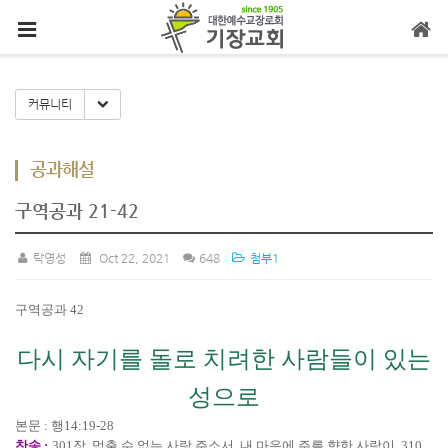
메뉴 건너뛰기
Toggle Dropdown
커뮤니티
공과해설
구역공과 21-42
탁영성
Oct 22, 2021
648
첨부1
구역공과
42
다시 자기를 돌로 치려한 사람들이 있는
성으로
본문
:
행
14:19-28
찬송
:
301
장
,
멈출 수 없는 사랑 주소서
,
내 마음에 주를 향한 사랑이
, 310