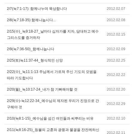
2/7(눅7:1-17): 함께나누며 묵상합니다
2012.02.07
2/8(눅7:18-35) 함께나눕시다...
2012.02.08
2/15(수)_눅9:18-27_날마다 십자가를 지자, 담대하고 예수
2012.02.15
그리스도를 증거하자
2/9(눅7:36-50)_함께나눕니다
2012.02.09
2/25(토)눅11:37-44_형식적인 신앙
2012.02.25
2/22(수)_눅11:1-13 주님께서 가르쳐 주신 기도의 모범을
2012.02.22
따라 기도합시다
2/20(월)_눅10:17-24_내가 참 기뻐해야할 것
2012.02.20
2/29(수)-눅12:22-34_예수님의 제자된 우리가 진정으로 간
2012.02.29
구해야 것
2/10(눅8:1-15)_예수님을 섬긴 여인들과 씨뿌리는 비유
2012.02.10
2/11(눅8:16-25)_등불의 교훈와 광풍과 물결을 잔잔케하신
2012.02.11