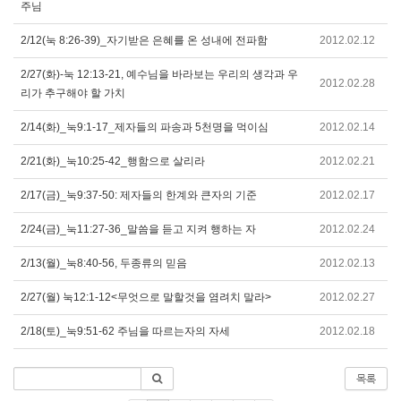
주님
2/12(눅 8:26-39)_자기받은 은혜를 온 성내에 전파함
2012.02.12
2/27(화)-눅 12:13-21, 예수님을 바라보는 우리의 생각과 우
2012.02.28
리가 추구해야 할 가치
2/14(화)_눅9:1-17_제자들의 파송과 5천명을 먹이심
2012.02.14
2/21(화)_눅10:25-42_행함으로 살리라
2012.02.21
2/17(금)_눅9:37-50: 제자들의 한계와 큰자의 기준
2012.02.17
2/24(금)_눅11:27-36_말씀을 듣고 지켜 행하는 자
2012.02.24
2/13(월)_눅8:40-56, 두종류의 믿음
2012.02.13
2/27(월) 눅12:1-12<무엇으로 말할것을 염려치 말라>
2012.02.27
2/18(토)_눅9:51-62 주님을 따르는자의 자세
2012.02.18
목록