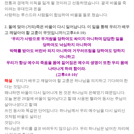
전통과 경제적 이득을 잃게 될 것이라고 선동하였습니다
.
결국 바울을 죽
이려는 유대인과 돈을
사랑하는 루스드라 사람들이 합심하여 바울을 돌로 쳤습니다
.
2.
돌에 맞아
(
거의
)
죽은 바울이 다시 일어납니다
.
이 일을 통해 우리가 배우
고 깨달아야 할 교훈이 무엇입니까
?(
고후
4:8-10)
‘
우리가 사방으로 우겨쌈을 당하여도 싸이지 아니하며 답답한 일을
당하여도 낙심하지 아니하며
박해를 받아도 버린바 되지 아니하며 거꾸러뜨림을 당하여도 망하지
아니하고
우리가 항상 예수의 죽음을 몸에 짊어짐은 예수의 생명이 또한 우리 몸에
나타나게 하려 함이라
.
(
고후
4:8-10)’
해설
:
우리가 배우고 깨달아야 할 교훈은 하나님을 의지하고 기다려야 한
다는 것입니다
.
왜냐하면 바울이 다시 일어나게 된 것은 하나님의 은혜였기 때문입니다
.
오늘 본문
20
절에 바울이 일어났다고 할 때 사용된 헬라어 동사는 주님이
살아나셨다고 할 때
쓰인 동사와 똑같은 단어입니다
.
하나님께서 우리 예수님을 다시 살리신
것처럼 바울도 살리신
것입니다
.
하나님은 우리를 결코 버려두지 않으십니다
.
우리 하나님은 넘어진 자리에