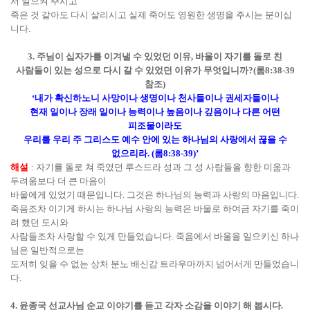
서 일으켜 주시고
죽은 것 같아도 다시 살리시고 실제 죽어도 영원한 생명을 주시는 분이십
니다
.
3.
주님이 십자가를 이겨낼 수 있었던 이유
,
바울이 자기를 돌로 친
사람들이 있는 성으로 다시 갈 수 있었던 이유가 무엇입니까
?(
롬
8:38-39
참조
)
‘
내가 확신하노니 사망이나 생명이나 천사들이나 권세자들이나
현재 일이나 장래 일이나 능력이나 높음이나 깊음이나 다른 어떤
피조물이라도
우리를 우리 주 그리스도 예수 안에 있는 하나님의 사랑에서 끊을 수
없으리라
. (
롬
8:38-39)’
해설
:
자기를 돌로 쳐 죽였던 루스드라 성과 그 성 사람들을 향한 미움과
두려움보다 더 큰 마음이
바울에게 있었기 때문입니다
.
그것은 하나님의 능력과 사랑의 마음입니다
.
죽음조차 이기게 하시는 하나님 사랑의 능력은 바울로 하여금 자기를 죽이
려 했던 도시와
사람들조차 사랑할 수 있게 만들었습니다
.
죽음에서 바울을 일으키신 하나
님은 일반적으로는
도저히 잊을 수 없는 상처 분노 배신감 트라우마까지 넘어서게 만들었습니
다
.
4.
윤종국 선교사님 순교 이야기를 듣고 각자 소감을 이야기 해 봅시다
.