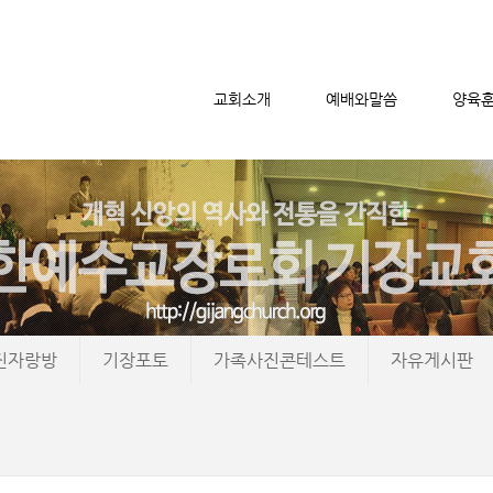
교회소개
예배와말씀
양육
메뉴 건너뛰기
진자랑방
기장포토
가족사진콘테스트
자유게시판