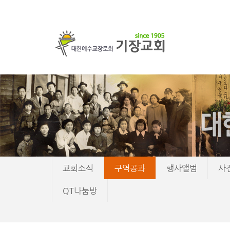
교회소식
구역공과
행사앨범
사
QT나눔방