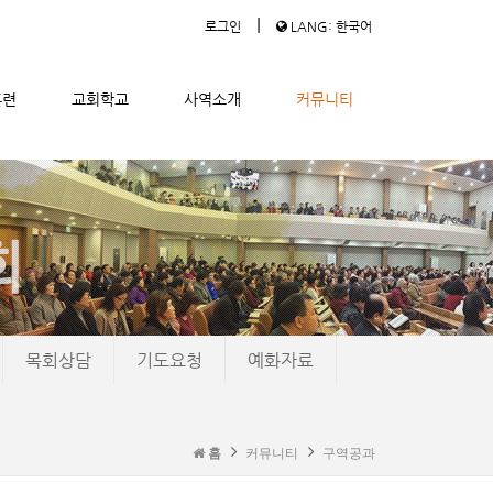
|
로그인
LANG: 한국어
훈련
교회학교
사역소개
커뮤니티
목회상담
기도요청
예화자료
홈
커뮤니티
구역공과