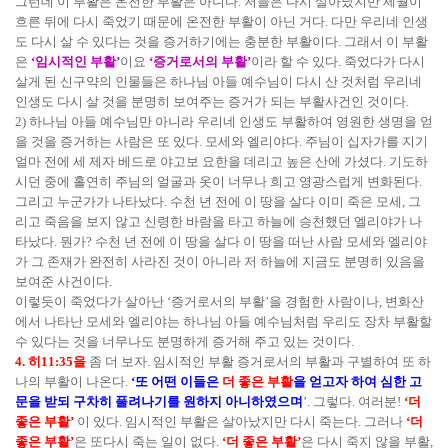
그런데 이 부활은 온전한 부활은 아니다. 저들은 다시 살아났지만 세월이
흐른 뒤에 다시 죽었기 때문에 온전한 부활이 아닌 거다. 다만 우리네 인생
도 다시 살 수 있다는 것을 증거하기에는 충분한 부활이다. 그래서 이 부활
은
‘임시적인 부활’
이요
‘증거로서의 부활’
이라 할 수 있다. 죽었다가 다시
살게 된 신구약의 인물들은 하나님 아들 예수님이 다시 산 것처럼 우리네
인생도 다시 살 것을 분명히 보여주는 증거가 되는 부활사건인 것이다.
2) 하나님 아들 예수님만 아니라 우리네 인생도 부활하여 영원한 생명을 얻
을 것을 증거하는 사람은 또 있다. 모세와 엘리야다. 주님이 십자가를 지기
얼마 전에 세 제자 베드로 야고보 요한을 데리고 높은 산에 가셨다. 기도하
시던 중에 홀연히 주님의 얼굴과 옷이 너무나 희고 영광스럽게 변화된다.
그리고 누군가가 나타났다. 수천 년 전에 이 땅을 살다 이미 죽은 모세, 그
리고 죽음을 보지 않고 신령한 바람을 타고 하늘에 승천했던 엘리야가 나
타났다. 뭔가? 수천 년 전에 이 땅을 살다 이 땅을 떠난 사람 모세와 엘리야
가 그 존재가 완전히 사라진 것이 아니라 저 하늘에 지금도 분명히 있음을
보여준 사건이다.
이렇듯이 죽었다가 살아난 ‘증거로서의 부활’을 경험한 사람이나, 변화산
에서 나타난 모세와 엘리야는 하나님 아들 예수님처럼 우리도 장차 부활할
수 있다는 것을 너무나도 분명하게 증거해 주고 있는 것이다.
4. 히11:35을
좀 더 보자. 임시적인 부활 증거로서의 부활과 구별하여 또 하
나의 부활이 나온다.
‘또 어떤 이들은
더 좋은 부활
을 얻고자 하여 심한 고
문을 받되 구차히 풀려나기를 원하지 아니하였으며
’. 그렇다. 여러분!
‘더
좋은 부활’
이 있다. 임시적인 부활은 살아났지만 다시 죽는다. 그러나
‘더
좋은 부활’
은 또다시 죽는 일이 없다.
‘더 좋은 부활’
은 다시 죽지 않을 부활,