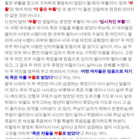
좋은 부활을 얻고자 구차하게 행동하지 않았다 할 때의 부활이다. 앞의
‘부
활’
은 뭐며 뒤의
‘더 좋은 부활’
은 또 뭔가? 이 둘은 긴밀하게 연관된 것이지
만 같은 것은 아니다.
1) 먼저 앞의
‘부활’
은 엄밀히는 온전한 부활이 아니라
‘임시적인 부활’
이
다. 어떤 여자들이 자기의 죽은 자들을 부활로 받았다 하는데, 이 여자들은
엘리야 시대의 사렙다의 한 과부와 엘리사 시대의 수넴의 한 여인이다. 엘
리야 시대 사렙다 과부와 엘리사 시대 수넴 여인의 공통점이 뭔가? 두 여인
모두 하나님의 사람인 선지자들을 믿음으로 잘 섬기고 살다가, 어느 날 두
여인 모두 하나 뿐인 아들이 갑자기 죽게 되는 기막힌 아픔을 겪는다. 그런
데 두 여인 모두 아들이 죽었을 때 믿음으로 선지자 엘리야와 엘리사를 찾
았고, 그 결과 두 여인 모두 죽었던 아들이 다시 살아나는 은혜를 누렸다.
이 두 여인을 염두에 두고 히브리서 기자는 ‘
어떤 여자들은 믿음으로 자기
의 죽은 자를
부활
로 받았다’
라고 하는 거다.
왕국 시대의 이 두 여인만 아니라 성경에는 죽었다가 다시 살아난 일들이
더 있다. 우리 주님도 나사로는 비롯해서 죽은 자를 셋이나 다시 살려 주셨
다. 베드로도 선행과 구제가 심히 많았던 여인 도르가를 기도로 다시 살게
하였다. 바울도 유두고라는 청년이 떨어져서 죽었는데 기도로 다시 그 숨
이 돌아오는 표적을 나타냈다. 또 있다. 주님이 십자가 위에서 운명하실 때
무덤이 열리면서 성도들의 시신이 많이 일어나 무덤에서 나와 주님 십자가
죽음이 온 세상을 죽음에서 구할 특별한 죽음임을 증거하도록 하셨다.
이렇듯이 분명히 죽어다가 다시 살아난 표적이 성경에는 많이 나오는데,
그것을 가리켜
‘죽은 자들을
부활
로 받았다’
고 하시는 거다.