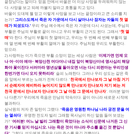
끝장났다는 말이다. 믿음 안에서 바울은 더 이상 사망을 두려워하지 않는
다. 사망을 보고 되레 까불지 말라고 호통을 치고 있다.
바울이 도대체 뭘 믿고 이렇게 사망을 보고 너는 끝장이라고 큰 소리를 치
는가?
그리스도께서 죽은 자 가운데서 다시 살아나사 잠자는 자들의
첫 열
매
가 되셨도다.’
우리 주님 예수께서 죽은 자 가운데 다시 사셨는데, 주님의
부활은 주님의 부활로 끝이 아니고 우리 부활의 근거도 된다. 그래서
‘첫 열
매’
라 한다. 주님이 부활의 첫 열매이고, 우리는 두 번째 세 번째 부활의 열
매 열 번째 백 번째 부활의 열매가 될 것이다. 주님처럼 우리도 부활한다.
믿으라.
2) 사랑하는 이가 죽으면 부활 소망이 없는 세상 사람은 ‘
이제가면 언제 오
나 어~이야 에야~ 북망산천 머다더니 내집 앞이 북망산이네 명사십리 해당
화야 꽃이진다 서러마라 명년삼월 돌아오면 너는 다시 피련마는 우리인생
한번가면 다시 오지 못하리라
’ 슬피 노래한다. 그러나 우리 성도는 같은 죽
음 앞에서 부르는 노래가 전혀 다르다. ‘
천국에서 만나보자 그 날 아침 거기
서 순례자여 예비하라 늦어지지 않도록 만나보자 만나보자 저기 뵈는 저
천국 문에서 만나보자 만나보자 그 날 아침 그 문에서 만나자
’. 여러분 얼마
나 다른가? 우리에게 죽음은 만남의 약속이다. 끝이 아니라 새로운 시작에
불과하다.
실낙원의 저자 존 밀턴이 그랬다.
‘죽음은 영원한 하나님 나라 궁전 문을 여
는 열쇠다
’. 유명한 전도자 빌리 그래함 목사님이 하신 말씀 들어 보셨는
가? ‘
여러분! 어느 날 빌리 그래함이 죽었다는 소식이 신문에 나거든 그 신
문 기사를 믿지 마십시오. 나는 죽은 것이 아니라 주소를 옮긴 것 뿐입니
다’
. 그렇다. 성도에게 죽음은 다만 주소를 옮긴 것뿐이다.