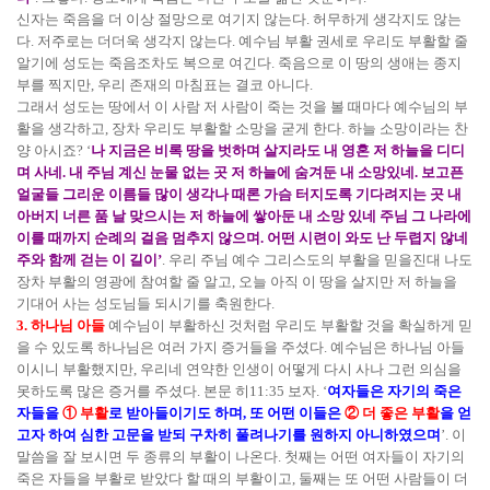
신자는 죽음을 더 이상 절망으로 여기지 않는다. 허무하게 생각지도 않는
다. 저주로는 더더욱 생각지 않는다. 예수님 부활 권세로 우리도 부활할 줄
알기에 성도는 죽음조차도 복으로 여긴다. 죽음으로 이 땅의 생애는 종지
부를 찍지만, 우리 존재의 마침표는 결코 아니다.
그래서 성도는 땅에서 이 사람 저 사람이 죽는 것을 볼 때마다 예수님의 부
활을 생각하고, 장차 우리도 부활할 소망을 굳게 한다. 하늘 소망이라는 찬
양 아시죠? ‘
나 지금은 비록 땅을 벗하며 살지라도 내 영혼 저 하늘을 디디
며 사네. 내 주님 계신 눈물 없는 곳 저 하늘에 숨겨둔 내 소망있네. 보고픈
얼굴들 그리운 이름들 많이 생각나 때론 가슴 터지도록 기다려지는 곳 내
아버지 너른 품 날 맞으시는 저 하늘에 쌓아둔 내 소망 있네 주님 그 나라에
이를 때까지 순례의 걸음 멈추지 않으며. 어떤 시련이 와도 난 두렵지 않네
주와 함께 걷는 이 길이’
. 우리 주님 예수 그리스도의 부활을 믿을진대 나도
장차 부활의 영광에 참여할 줄 알고, 오늘 아직 이 땅을 살지만 저 하늘을
기대어 사는 성도님들 되시기를 축원한다.
3. 하나님 아들
예수님이 부활하신 것처럼 우리도 부활할 것을 확실하게 믿
을 수 있도록 하나님은 여러 가지 증거들을 주셨다. 예수님은 하나님 아들
이시니 부활했지만, 우리네 연약한 인생이 어떻게 다시 사나 그런 의심을
못하도록 많은 증거를 주셨다. 본문 히11:35 보자. ‘
여자들은 자기의 죽은
자들을
① 부활
로 받아들이기도 하며, 또 어떤 이들은
② 더 좋은 부활
을 얻
고자 하여 심한 고문을 받되 구차히 풀려나기를 원하지 아니하였으며
’. 이
말씀을 잘 보시면 두 종류의 부활이 나온다. 첫째는 어떤 여자들이 자기의
죽은 자들을 부활로 받았다 할 때의 부활이고, 둘째는 또 어떤 사람들이 더