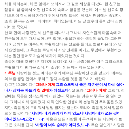
차를 타려는데, 차 문 앞에서 쓰러져서 그 길로 세상을 떠났다. 한 친구는
믿음이 참 좋아서 어떤 선교회에 속해서 활동을 했는데, 어느 날 선교회 정
기모임에 참석하러 가다가 뒤에서 대형 트럭이 덮쳐서 현장에서 죽었다.
또 한 친구는 스쿠버 다이빙이 취미였는데, 어느 날 호수에 들어갔다 심방
마비로 죽었다.
한 해 만에 사랑했던 세 친구를 떠나보내고 나니 자연스럽게 마음속에 저
친구들이 모두 다시 살아나면 얼마나 좋을까 하는 생각이 들었다. 그러면
서 지금까지는 예수님이 부활하셨다 는 설교를 들어도 별로 마음에 와 닿
지 않았는데, 그 후로는 주님께서 사망 권세를 이기고 무덤에서 부황하셨
다는 말만 들어도 가슴이 벅차게 되었다는 것이다.
죽음에 대해 조금만 진지하게 생각하고 사는 사람이라면 예수 그리스도의
부활보다 더 반가운 소식, 더 소망이 되는 메시지는 없는 거다.
2. 주님
사랑하는 성도 여러분! 우리 예수님 부활하신 것을 믿으라. 예수님
의 부활 생명 안에서 우리도 장차 부활할 것을 믿으시기 바란다.
1) 고전15:20이다.
‘
그러나 이제
그리스도께서 죽은 자 가운데서 다시 살아
나사 잠자는 자들의
첫 열매
가 되셨도다’
. 잘 보라.
‘그러나 이제’
그랬다. 전
날에는 죽음은 생각조차 하기 싫었다. 죽는다는 것은 너무 무서운 일이었
다. 그러나 이제 달라졌다. 아직 연약한 인생이라 본능적인 두려움은 있겠
지만, 죽음 앞에 두려워서 벌벌 떨지는 않는다. 도리어 죽음 앞에서 믿음으
로 외칠 것이다.
‘사망아 너의 승리가 어디 있느냐 사망아 네가 쏘는 것이
어디 있느냐(고전15:55)’
. 바울은 모든 사람들이 두려워 떠는 사망에게 보
고 큰 소리를 친다.
‘사망아 너의 승리가 어디 있느냐’.
무슨 말인가? 사망은