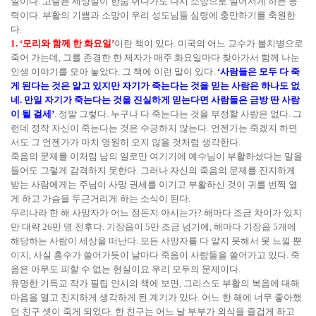
일이다. 고달픈 세상살이 한숨 쉬다가도 다시 소망으로 일어서게 하는 능
력이다. 부활의 기쁨과 소망이 우리 성도님들 심령에 충만하기를 축원한
다.
1. ‘모리와 함께 한 화요일’
이란 책이 있다. 미국의 어느 교수가 불치병으로
죽어 가는데, 그를 존경한 한 제자가 매주 화요일마다 찾아가서 함께 나눈
인생 이야기를 모아 놓았다. 그 책에 이런 말이 있다.
‘사람들은 모두 다 죽
게 된다는 것은 알고 있지만 자기가 죽는다는 것을 믿는 사람은 하나도 없
네. 만일 자기가 죽는다는 것을 진실하게 믿는다면 사람들은 금방 딴 사람
이 될 걸세’
. 정말 그렇다. 누구나 다 죽는다는 것을 부정할 사람은 없다. 그
런데 정작 자신이 죽는다는 것은 수긍하지 않는다. 언젠가는 죽겠지 하면
서도 그 언젠가가 마치 영원히 오지 않을 것처럼 생각한다.
죽음의 문제를 이처럼 남의 일로만 여기기에 예수님이 부활하셨다는 말을
들어도 그렇게 감격하지 못한다. 그러나 자신의 죽음의 문제를 진지하게
받는 사람에게는 주님이 사망 권세를 이기고 부활하신 것이 귀를 번쩍 열
게 하고 가슴을 두근거리게 하는 소식이 된다.
우리나라 한 해 사망자가 어느 정돈지 아시는가? 해마다 조금 차이가 있지
만 대략 26만 명 전후다. 기장읍이 5만 조금 넘기에, 해마다 기장읍 5개에
해당하는 사람이 세상을 떠난다. 모든 사망자를 다 알지 못해서 못 느낄 뿐
이지, 사실 홍수가 쓸어가듯이 날마다 죽음이 사람들을 쓸어가고 있다. 죽
음은 아무도 피할 수 없는 현실이요 우리 모두의 문제이다.
유명한 기독교 작가 필립 얀시의 책에 보면, 그리스도 부활의 복음에 대해
마음을 열고 진지하게 생각하게 된 계기가 있다. 어느 한 해에 너무 좋아했
던 친구 셋이 죽게 되었다. 한 친구는 어느 날 부부가 외식을 즐겁게 하고