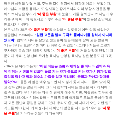
영원한 생명을 누릴 부활, 주님과 같이 영광에서 영광에 이르는 부활이다.
예수님의 부활을 통해서, 또 임시적인 증거로서의 여러 부활 사건들을 통
해서 하나님은 우리가
‘더 좋은 부활’
에 눈을 뜨기를 원하신다. 하나님이 우
리를 위해 예비해 놓으시고 이루어주실
‘더 좋은 부활’
이 있음을 소망하고
믿으시기 바란다.
본문 v.35b-38은
‘더 좋은 부활’
을 소망하는 성도들이 어떤 삶을 살았는지
말씀한다. v.35b이다.
‘심한 고문을 받되 구차히 풀려나기를 원하지 아니하
였으며’
. 핍박의 시대를 살았던 성도들이 믿음 때문에 잡혀 고문 받을 때
‘나는 하나님 모른다’ 한 마디만 하면 살 수 있었다. 그러나 저들은 그렇게
구차하게 목숨 지키려하지 않았다.
‘더 좋은 부활’
이 저들 눈앞에 있었기 때
문이다. 우리 신앙 선배 주기철 목사님 손양원 목사님 같은 분들도 다 그랬
다.
v.36-37은 뭐라 하는가?
‘어떤 이들은 조롱과 채찍질 뿐 아니라 결박과 옥
에 갇히는 시련도 받았으며 돌로 치는 것과 톱으로 켜는 것과 시험과 칼로
죽임을 당하고 양과 염소의 가죽을 입고 유리하며 궁핍과 환난과 학대를
받았으며’
. 물론 이 말은 예수 믿으면 다 이렇게 쫓겨 다니고 돌에 맞아 죽
고 감옥 간다는 말은 아니다. 그러나 핍박의 시대는 믿음을 지키기 위해 이
럴 수도 있다. 우리나라는 지금 참 편하게 예수 믿지만, 이슬람권 힌두권 불
교권의 나라에서 신앙생활하는 우리 믿음의 형제들은 오늘도 극심한 핍박
과 고문 환난과 궁핍을 당하고 있다. 우리도 환난의 시대가 오면 이런 일도
각오를 해야 한다. 왜 이렇게까지 하면서 믿음을 지키는가? 우리는
‘더 좋
은 부활’
을 기다리는 성도이기 때문이다.