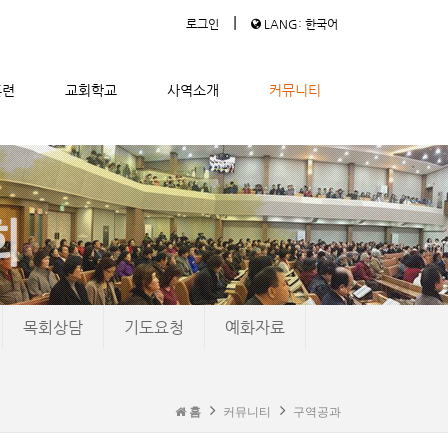
|
로그인
LANG: 한국어
훈련
교회학교
사역소개
커뮤니티
목회상담
기도요청
예화자료
홈
커뮤니티
구역공과