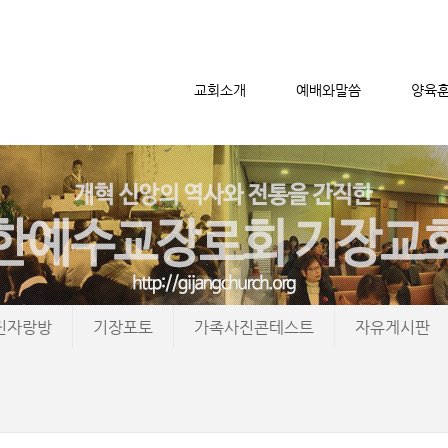
교회소개
예배와말씀
양육
메뉴 건너뛰기
진자랑방
기장포토
가족사진콘테스트
자유게시판