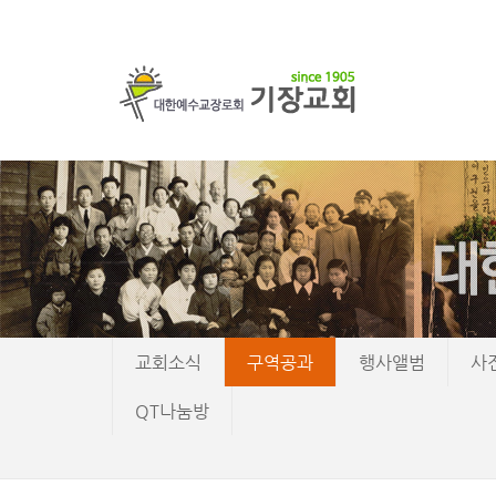
교회소식
구역공과
행사앨범
사
QT나눔방