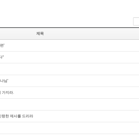
제목
편'
다"
나님'
게 가지라.
 신령한 제사를 드리라