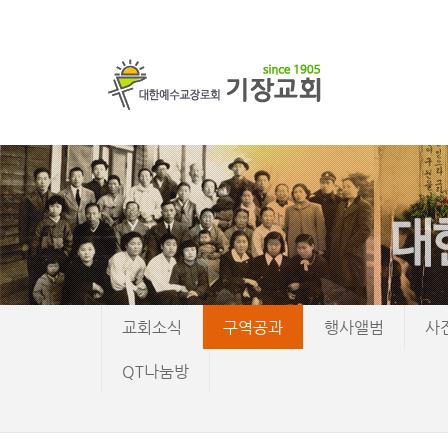
교회소식
구역공과
행사앨범
사
QT나눔방