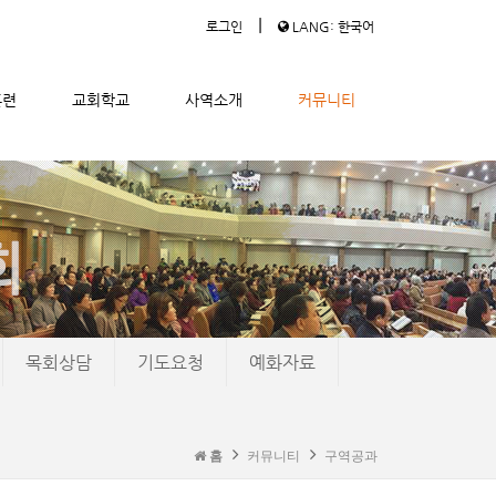
|
로그인
LANG: 한국어
훈련
교회학교
사역소개
커뮤니티
목회상담
기도요청
예화자료
홈
커뮤니티
구역공과