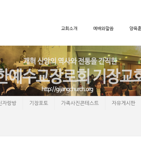
교회소개
예배와말씀
양육
메뉴 건너뛰기
진자랑방
기장포토
가족사진콘테스트
자유게시판