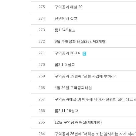
275
구역공과 해설 20
274
신년예배 설교
273
롬1:24ff 설교
272
9월 구역공과 해설(29), 제2계명
271
구역공과 20-14
270
롬2:1-5 설교
269
구역공과 19번째 "선한 사업에 부하라"
268
4월 26일 구역공과해설
267
구역공과해설(8) 예수께 나아가 신령한 집이 되고
266
롬2:11-16설교
265
12월 구역공과 해설(제8계명)
264
구역공과 26번째 "너희는 또한 감사하는 자가 되라"