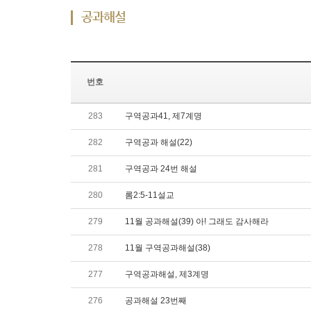
공과해설
번호
283
구역공과41, 제7계명
282
구역공과 해설(22)
281
구역공과 24번 해설
280
롬2:5-11설교
279
11월 공과해설(39) 아! 그래도 감사해라
278
11월 구역공과해설(38)
277
구역공과해설, 제3계명
276
공과해설 23번째