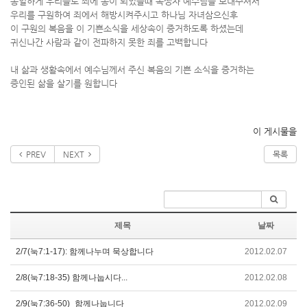
동일하게 우리들로 죄에 종이 되었을때 독생자 예수님을 보내주셔서
우리를 구원하여 죄에서 해방시켜주시고 하나님 자녀삼으신후
이 구원의 복음을 이 기쁜소식을 세상속이 증거하도록 하셨는데
귀신나간 사람과 같이 전파하지 못한 죄를 고백합니다
내 삶과 생활속에서 예수님께서 주신 복음의 기쁜 소식을 증거하는
증인된 삶을 살기를 원합니다
이 게시물을
PREV
NEXT
목록
제목
날짜
2/7(눅7:1-17): 함께나누며 묵상합니다
2012.02.07
2/8(눅7:18-35) 함께나눕시다...
2012.02.08
2/9(눅7:36-50)_함께나눕니다
2012.02.09