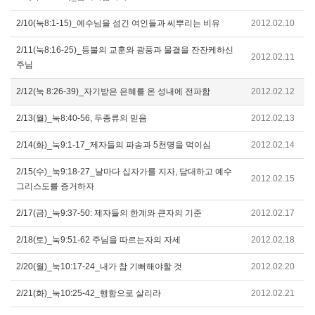
2/10(눅8:1-15)_예수님을 섬긴 여인들과 씨뿌리는 비유
2012.02.10
2/11(눅8:16-25)_등불의 교훈와 광풍과 물결을 잔잔케하신
2012.02.11
주님
2/12(눅 8:26-39)_자기받은 은혜를 온 성내에 전파함
2012.02.12
2/13(월)_눅8:40-56, 두종류의 믿음
2012.02.13
2/14(화)_눅9:1-17_제자들의 파송과 5천명을 먹이심
2012.02.14
2/15(수)_눅9:18-27_날마다 십자가를 지자, 담대하고 예수
2012.02.15
그리스도를 증거하자
2/17(금)_눅9:37-50: 제자들의 한계와 큰자의 기준
2012.02.17
2/18(토)_눅9:51-62 주님을 따르는자의 자세
2012.02.18
2/20(월)_눅10:17-24_내가 참 기뻐해야할 것
2012.02.20
2/21(화)_눅10:25-42_행함으로 살리라
2012.02.21