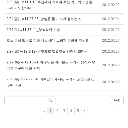
2/22(수)_눅11:1-13 주님께서 가르쳐 주신 기도의 모범을
2012.02.22
따라 기도합시다
2/24(금)_눅11:27-36_말씀을 듣고 지켜 행하는 자
2012.02.24
2/25(토)눅11:37-44_형식적인 신앙
2012.02.25
오늘 묵상 말슴을 함께 나눕시다......함께 동참해 주세요
2012.02.27
2/27(월) 눅12:1-12<무엇으로 말할것을 염려치 말라>
2012.02.27
2/27(화)-눅 12:13-21, 예수님을 바라보는 우리의 생각과 우
2012.02.28
리가 추구해야 할 가치
2/29(수)-눅12:22-34_예수님의 제자된 우리가 진정으로 간
2012.02.29
구해야 것
목록
1
2
3
4
5