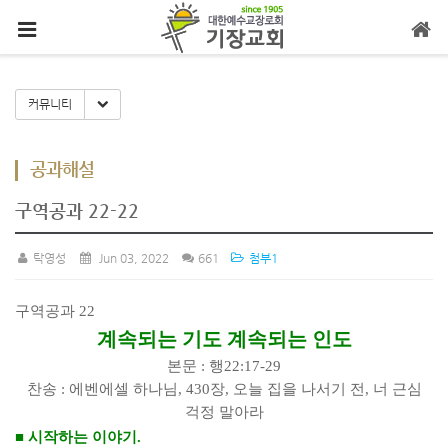
메뉴 건너뛰기
Toggle Dropdown
커뮤니티
공과해설
구역공과 22-22
탁영성
Jun 03, 2022
661
첨부1
구역공과
22
계속되는 기도 계속되는 인도
본문
:
행
22:17-29
찬송
:
에벤에셀 하나님
, 430
장
,
오늘 집을 나서기 전
,
너 근심
걱정 말아라
■
시작하는 이야기
.