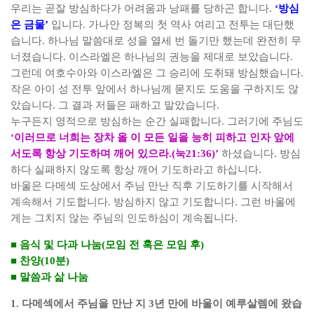
우리는 곧잘 방심하다가 어려움과 낭패를 당하곤 합니다
.
‘
방심
은 금물
’
입니다
.
가나안 정복의 첫 역사 여리고 전투는 대단했
습니다
.
하나님 말씀대로 성을 열세 번 돌기만 했는데 완전히 무
너졌습니다
.
이스라엘은 하나님의 권능을 제대로 보았습니다
.
그런데 여호수아와 이스라엘은 그 승리에 도취돼 방심했습니다
.
작은 아이 성 전투 앞에서 하나님께 묻지도 도움을 구하지도 않
았습니다
.
그 결과 저들은 패하고 말았습니다
.
누구든지 영적으로 방심하는 순간 실패합니다
.
그러기에 주님도
‘
이러므로 너희는 장차 올 이 모든 일을 능히 피하고 인자 앞에
서도록 항상 기도하며 깨어 있으라
.(
눅
21:36)’
하셨습니다
.
방심
하다 실패하지 않도록 항상 깨어 기도하라고 하십니다
.
바울은 다메섹 도상에서 주님 만난 직후 기도하기를 시작해서
계속해서 기도합니다
.
방심하지 않고 기도합니다
.
그런 바울에
게는 그치지 않는 주님의 인도하심이 계속됩니다
.
■
음식 및 다과 나눔
(
모임 전 혹은 모임 후
)
■
찬양
(10
분
)
■
말씀과 삶 나눔
1.
다메섹에서 주님을 만난 지
3
년 만에 바울이 예루살렘에 왔습