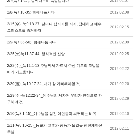
2/7(눅7:1-17): 함께나누며 묵상합니다
2012.02.07
2/8(눅7:18-35) 함께나눕시다...
2012.02.08
2/15(수)_눅9:18-27_날마다 십자가를 지자, 담대하고 예수
2012.02.15
그리스도를 증거하자
2/9(눅7:36-50)_함께나눕니다
2012.02.09
2/25(토)눅11:37-44_형식적인 신앙
2012.02.25
2/22(수)_눅11:1-13 주님께서 가르쳐 주신 기도의 모범을
2012.02.22
따라 기도합시다
2/20(월)_눅10:17-24_내가 참 기뻐해야할 것
2012.02.20
2/29(수)-눅12:22-34_예수님의 제자된 우리가 진정으로 간
2012.02.29
구해야 것
2/10(눅8:1-15)_예수님을 섬긴 여인들과 씨뿌리는 비유
2012.02.10
2/11(눅8:16-25)_등불의 교훈와 광풍과 물결을 잔잔케하신
2012.02.11
주님