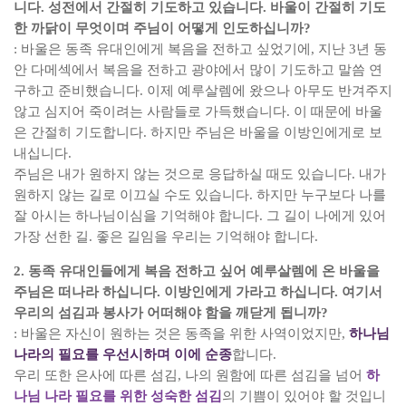
니다
.
성전에서 간절히 기도하고 있습니다
.
바울이 간절히 기도
한 까닭이 무엇이며 주님이 어떻게 인도하십니까
?
:
바울은 동족 유대인에게 복음을 전하고 싶었기에
,
지난
3
년 동
안 다메섹에서 복음을 전하고 광야에서 많이 기도하고 말씀 연
구하고 준비했습니다
.
이제 예루살렘에 왔으나 아무도 반겨주지
않고 심지어 죽이려는 사람들로 가득했습니다
.
이 때문에 바울
은 간절히 기도합니다
.
하지만 주님은 바울을 이방인에게로 보
내십니다
.
주님은 내가 원하지 않는 것으로 응답하실 때도 있습니다
.
내가
원하지 않는 길로 이끄실 수도 있습니다
.
하지만 누구보다 나를
잘 아시는 하나님이심을 기억해야 합니다
.
그 길이 나에게 있어
가장 선한 길
.
좋은 길임을 우리는 기억해야 합니다
.
2.
동족 유대인들에게 복음 전하고 싶어 예루살렘에 온 바울을
주님은 떠나라 하십니다
.
이방인에게 가라고 하십니다
.
여기서
우리의 섬김과 봉사가 어떠해야 함을 깨닫게 됩니까
?
:
바울은 자신이 원하는 것은 동족을 위한 사역이었지만
,
하나님
나라의 필요를 우선시하며 이에 순종
합니다
.
우리 또한 은사에 따른 섬김
,
나의 원함에 따른 섬김을 넘어
하
나님 나라 필요를 위한 성숙한 섬김
의 기쁨이 있어야 할 것입니