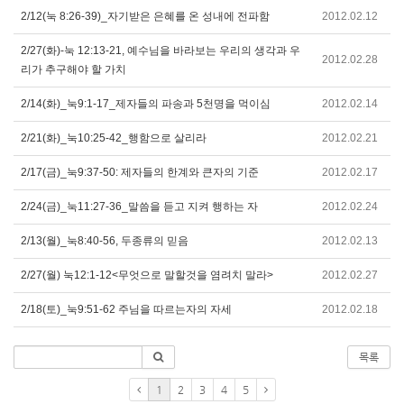
2/12(눅 8:26-39)_자기받은 은혜를 온 성내에 전파함
2012.02.12
2/27(화)-눅 12:13-21, 예수님을 바라보는 우리의 생각과 우
2012.02.28
리가 추구해야 할 가치
2/14(화)_눅9:1-17_제자들의 파송과 5천명을 먹이심
2012.02.14
2/21(화)_눅10:25-42_행함으로 살리라
2012.02.21
2/17(금)_눅9:37-50: 제자들의 한계와 큰자의 기준
2012.02.17
2/24(금)_눅11:27-36_말씀을 듣고 지켜 행하는 자
2012.02.24
2/13(월)_눅8:40-56, 두종류의 믿음
2012.02.13
2/27(월) 눅12:1-12<무엇으로 말할것을 염려치 말라>
2012.02.27
2/18(토)_눅9:51-62 주님을 따르는자의 자세
2012.02.18
목록
1
2
3
4
5