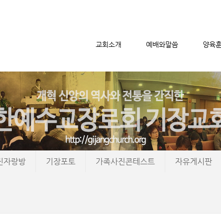
교회소개
예배와말씀
양육
메뉴 건너뛰기
진자랑방
기장포토
가족사진콘테스트
자유게시판