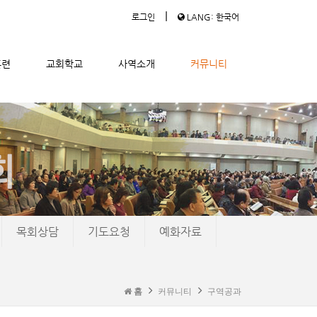
|
로그인
LANG: 한국어
훈련
교회학교
사역소개
커뮤니티
목회상담
기도요청
예화자료
홈
커뮤니티
구역공과