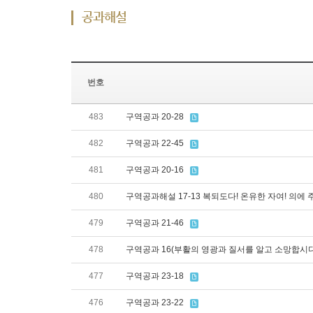
공과해설
번호
483
구역공과 20-28
482
구역공과 22-45
481
구역공과 20-16
480
구역공과해설 17-13 복되도다! 온유한 자여! 의에 
479
구역공과 21-46
478
구역공과 16(부활의 영광과 질서를 알고 소망합시다
477
구역공과 23-18
476
구역공과 23-22