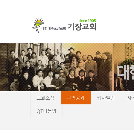
교회소식
구역공과
행사앨범
사
QT나눔방