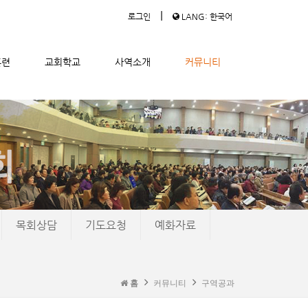
|
로그인
LANG: 한국어
훈련
교회학교
사역소개
커뮤니티
목회상담
기도요청
예화자료
홈
커뮤니티
구역공과