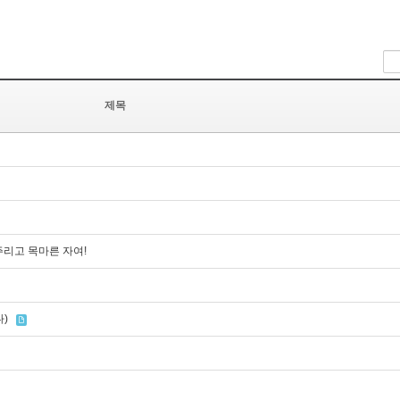
제목
주리고 목마른 자여!
)