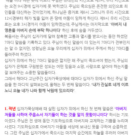
‘
해골
’
이라 하는 곳에 이르러 주님은 유대인의 시간으로 제
3
시
,
우리 시간으로
는 오전
9
시경에 십자가에 못 박히셨다
.
주님의 죽으심은 온전한 의인으로 죄
인들을 대신하는 것이었기에
,
하나님은 증거로 제
6
시 그러니까 우리 시간으로
12
시경부터 해가 빛을 잃어 온 땅에 어둠이 임하게 하신다
.
제
9
시 우리 시간으
로는 오후
3
시경까지 어둠이 임하였는데
,
주님께서는 마지막으로
‘
아버지 내
영혼을 아버지 손에 부탁 하나이다
’
하신 후에 숨을 거두셨다
.
복음서는 주님이 십자가에 달려 참혹한 고통과 멸시를 받으시는 동안 하셨던
7
마디 말씀을 기록하고 있다
.
주님이 하신 말씀이 더 있는지
7
마디가 전부인지
는 알 수 없지만
,
성령님은 오늘 우리에게 십자가 위에서 주께서 하신
7
마디를
들려주려 하셨다
.
십자가 위에서 하신
7
마디 말씀은 짧지만 왜 주님이 죽으셔야 했는지
,
주님의
십자가 은혜로 구원받은 성도는 어떤 믿음과 소망
,
사랑으로 살아야 하는지를
잘 보여주는 소중한 말씀들이다
.
그래서 해마다 고난주간 십자가묵상예배 때마다 십자가 위에서 하신 주님 말
씀을 한 마디씩 살펴보는데
,
올해는 두 번째 말씀이다
.
‘
내가
진실로 네게 이르
노니 오늘 네가 나와 함께 낙원에 있으리라
’
.
1.
작년
십자가묵상예배 때 살핀 십자가 위에서 하신 첫 번째 말씀은
‘
아버지
저들을 사하여 주옵소서 자기들이 하는 것을 알지 못함이니이다
’
하시는 기도
이셨다
.
주님은 전 생애 동안 기도하심으로 아버지와 교제하는 기쁨을 누리며
사셨다
.
기도하심으로 아버지가 아들을 세상에 보내신 뜻을 구하여 순종하셨
다
.
그런 주님은 십자가에서 죽으시는 마지막 순간에도 하늘을 우러러 아버지