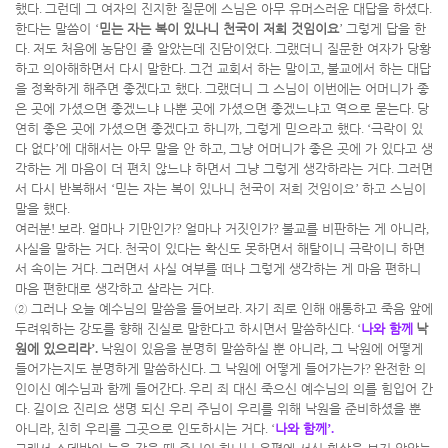
했다
.
그런데 그 여자의 진지한 질문에 스님은 아무 유머스러운 대답을 하셨다
.
한다는 말씀이
‘
믿는 자는 복이 있나니 천국이 저희 것임이요
’
그렇게 답을 한
다
.
저도 처음에 농담인 줄 알았는데 진담이었다
.
그랬더니 질문한 여자가 당황
하고 의아해하면서 다시 말한다
.
그건 교회서 하는 말이고
,
불교에서 하는 대답
을 정확하게 해주면 좋겠다고 했다
.
그랬더니 그 스님이 이번에는 어머니가 좋
은 곳에 가셨으면 좋겠느냐 나뿐 곳에 가셨으면 좋겠느냐고 역으로 묻는다
.
당
연히 좋은 곳에 가셨으면 좋겠다고 하니까
,
그렇게 믿으라고 했다
. ‘
극락이 있
다 없다
’
에 대해서는 아무 말을 안 하고
,
그냥 어머니가 좋은 곳에 가 있다고 생
각하는 게 마음이 더 편치 않느냐 하면서 그냥 그렇게 생각하라는 거다
.
그러면
서 다시 반복해서
‘
믿는 자는 복이 있나니 천국이 저희 것임이요
’
하고 스님이
말을 했다
.
여러분
!
보라
.
얼마나 기만인가
?
얼마나 거짓인가
?
불교를 비판하는 게 아니라
,
사실을 말하는 거다
.
천국이 있다는 확신도 못하면서 해탈이니 극락이니 하면
서 속이는 거다
.
그러면서 사실 여부를 떠나 그렇게 생각하는 게 마음 편하니
마음 편한대로 생각하고 살라는 거다
.
②
그러나 오늘 예수님의 말씀을 들어보라
.
자기 죄로 인해 애통하고 죽음 앞에
두려워하는 강도를 향해 진실로 말한다고 하시면서 말씀하신다
. ‘
나와 함께
낙
원에 있으리라
’.
낙원이 있음을 분명히 말씀하실 뿐 아니라
,
그 낙원에 어떻게
들어가는지도 분명하게 말씀하신다
.
그 낙원에 어떻게 들어가는가
?
완전한 의
인이신 예수님과 함께 들어간다
.
우리 죄 대신 죽으신 예수님의 의를 힘입어 간
다
.
길이요 진리요 생명 되신 우리 주님이 우리를 위해 낙원을 준비하셨을 뿐
아니라
,
친히 우리를 그곳으로 인도하시는 거다
. ‘
나와 함께
’.