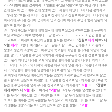
그래서 스데반이 눈을 감을 때 주님이 하나님 우편에 서신 환상을 보지 않았는
가
?
스데반이 눈을 감자마자 그 영혼을 주님은 낙원으로 인도하신 거다
.
예수
안에 천국이 있고 예수 안에 생명이 있다
.
사실이 아닌데 그저 마음 편하자고
그렇게 생각하는 게 아니다
.
진실로 천국이 있고 진실로 예수님이 그 나라의 왕
이시기에
,
우리는 진리에 근거해서 믿고 진리에 따라서 주님과 함께 영원히 낙
원으로 들어가는 거다
.
③
그렇게 주님은 낙원에 대해 천국에 대해 확신있게 약속하셨는데
,
누구에게
하신 약속인가
?
바로 행악자다
.
그냥 행악자가 아니라 자기가 죄인인 줄을 알
고 자복하고 회개하며 주님의 긍휼을 붙드는 행악자다
. ‘
진실로
네게
이르노니
오늘
네가
’.
그렇다
.
여러분
!
저 강도 같은 사람도 주님 안에는 사죄의 은혜와
생명과 평안의 소망이 있다
.
예수님의 죽으심이 죄인을 살리려는 의인의 죽음
임을 알고
,
그 영혼을 주님께 의탁하는 사람은 누구든지 천국을 선물로 받을 수
있다
.
원래 하나님 나라는 오직 의인들만 들어가는 영생의 나라다
.
의의 나라
다
.
그러나 그리스도의 대속의 사랑은 아무 의가 없는 자라도 의롭다고 여겨주
시고
,
의인들이 들어가는 영생하는 나라로 능히 인도하시는 것이다
.
④
이렇게 의로우신 예수님의 죽음은 인생의 마지막 순간까지 행악자로 살았
던 사람조차 진심으로 회개할 때
,
그 영혼을 천국으로 인도하시는 신비로운 죽
음인데
,
주님께서는 언제 우리를 천국으로 인도하시는가
? ‘
오늘
’
이다
. ‘
진실로
네게 이르노니
오늘
네가
’.
여기서
‘
오늘
’
은 크게 두 가지를 생각할 수 있다
.
하
나는 우리가 예수님을 믿고 회개하는 바로 그 날 우리 심령에 천국에 임한다
.
또 하나는 예수를 믿어 구원받은 우리 신자가 이 세상을 떠나는 바로 그 날 우
리 영혼은 영광스러운 하나님의 집으로 인도함을 받는다
.
‘
오늘
’
.