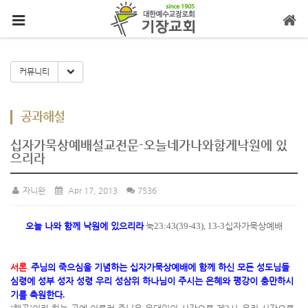
메뉴 건너뛰기
Toggle Dropdown
커뮤니티
공과해설
십자가묵상예배설교전문-오늘네가나와함게낙원에 있
으리라
자니완
Apr 17, 2013
7536
오늘 나와 함께 낙원에 있으리라
눅
23:43(39-43), 13-3
십자가묵상예배
서론
.
주님의 죽으심을 기념하는 십자가묵상예배에 함께 하신 모든 성도님들
심령에 성부 성자 성령 우리 성삼위 하나님이 주시는 은혜와 평강이 충만하시
기를 축원한다
.