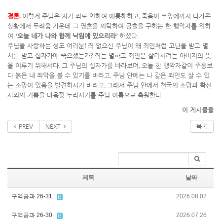
결론
.
이렇게 주님은 자기 죄로 인하여 애통해하고
,
죽음이 코앞에까지 다가온
상황에서 두려움 가운데 그 영혼을 의탁하여 긍휼을 구하는 한 행악자를 위하
여
‘
오늘 네가 나와 함께 낙원에 있으리라
’
하셨다
.
주님을 사랑하는 성도 여러분
!
죄 없으신 주님이 왜 죄인처럼 고난을 받고 멸
시를 받고 십자가에 죽으셨는가
?
죄는 멸하고 죄인은 살리시려는 아버지의 뜻
을 이루기 위해서다
.
그 주님의 십자가를 바라보며
,
오늘 한 행악자같이 주홍보
다 붉은 내 죄악을 볼 수 있기를 바라고
,
주님 안에는 나 같은 죄인도 살 수 있
는 소망이 있음을 발견하시기 바라고
,
그래서 주님 안에서 천국의 소망과 확신
사죄의 기쁨을 마음껏 누리시기를 주님 이름으로 축원한다
.
이 게시물을
PREV
NEXT
목록
제목
날짜
구역공과 26-31
2026.08.02
구역공과 26-30
2026.07.26