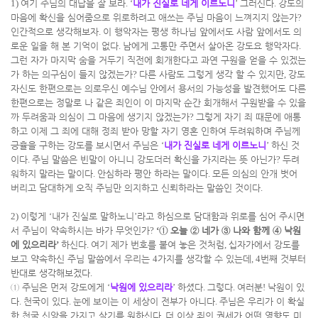
1)
여기 주님의 대답을 잘 보라
. ‘
내가 진실로 네게 이르노니
’
그러신다
.
강도의
마음에 확신을 심어줌으로 위로하려고 애쓰는 주님 마음이 느껴지지 않는가
?
인간적으로 생각해보자
.
이 행악자는 평생 하나님 앞에서도 사람 앞에서도 의
로운 일을 해 본 기억이 없다
.
남에게 고통만 주면서 살아온 강도요 행악자다
.
그런 자가 마지막 숨을 거두기 직전에 회개한다고 과연 구원을 얻을 수 있겠는
가 하는 의구심이 들지 않겠는가
?
다른 사람도 그렇게 생각 할 수 있지만
,
강도
자신도 한편으로는 의로우신 예수님 안에서 용서의 가능성을 발견했어도 다른
한편으로는 정말로 나 같은 죄인이 이 마지막 순간 회개해서 구원받을 수 있을
까 두려움과 의심이 그 마음에 생기지 않겠는가
?
그렇게 자기 죄 때문에 애통
하고 이제 그 죄에 대해 정죄 받아 망할 자기 영혼 인하여 두려워하며 주님께
긍휼을 구하는 강도를 보시면서 주님은
‘
내가 진실로 네게 이르노니
’
하신 것
이다
.
주님 말씀은 빈말이 아니니 강도더러 확신을 가지라는 뜻 아닌가
?
두려
워하지 말라는 말이다
.
안심하라 평안 하라는 말이다
.
모든 의심의 안개 벗어
버리고 담대하게 오직 주님만 의지하고 신뢰하라는 말씀인 것이다
.
2)
이렇게
‘
내가 진실로 말하노니
’
라고 하심으로 담대함과 위로를 심어 주시면
서 주님이 약속하시는 바가 무엇인가
?
‘
①
오늘
②
네가
③
나와 함께
④
낙원
에 있으리라
’
하신다
.
여기 제가 번호를 붙여 놓은 것처럼
,
십자가에서 강도를
보고 약속하신 주님 말씀에서 우리는
4
가지를 생각할 수 있는데
, 4
번째 것부터
반대로 생각해보겠다
.
①
주님은 먼저 강도에게
‘
낙원에 있으리라
’
하셨다
.
그렇다
.
여러분
!
낙원이 있
다
.
천국이 있다
.
눈에 보이는 이 세상이 전부가 아니다
.
주님은 우리가 이 확실
한 천국 신앙을 가지고 살기를 원하신다
.
더 이상 죄의 권세가 어떤 영향도 미