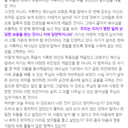
을 저들의 죄에서 구원하시는 거룩하신 하나님 아들 유대인의 왕이심을 깨달
은 거다
.
그것만 아니다
.
거룩하신 예수님의 의로운 죽음 앞에서 두 번째 강도는 자신의
죄악된 실상도 보게 되었다
.
이때까지 살아온 자기 인생 전부가 그야말로 죄악
으로 얼룩져 망할 인생임을 뼈저리게 깨달은 것이다
.
그래서 끝까지 예수님을
조롱하는 첫 번째 행악자를 보고 하는 말을 보라
. ‘
우리는 우리가 행한 일에 상
당한 보응을 받는 것이니 이에 당연하거니와
’.
자기는 마땅히 이렇게 십자가에
서 고통 가운데 죽어야 할 죄인이라는 것을 인정하고 있다
.
자기가 살아온 생애
는 거룩하신 하나님의 심판대 앞에서 영벌을 받도록 정죄될 수밖에 없는 죄인
임을 고백하는 거다
.
이렇게 예수님의 죽음이 거룩한 의인의 죽음임을 깨달았고
,
의로우신 예수님
앞에서 자기는 죽어 마땅한 죄인임도 깨달았을 뿐 아니라
,
이 행악자는 또 자기
를 못 박은 자들을 용서해달라는 예수님의 기도에서 자기 같은 죄인에게도 용
서와 긍휼을 베풀 수 있는 주님의 사랑과 자비하심도 보았다
.
사실 자기가 살아
온 과거의 죄악을 생각하면
,
마지막 순간에 용서해 달라고 긍휼을 구하는 것이
참으로 염치없는 일인 줄 알지만
,
그럼에도 이 강도는 주님의 용서와 사랑은 무
한한 것이라 어떤 죄인까지도 능히 그 죄를 사하실 수 있는 분이심을 주님의
십자가에서 본 것이다
.
여러분
!
오늘 우리는 이 강도보다 나은 것이 있다고 생각하시는가
?
강도처럼
드러내 놓고 범죄하지 않았는지 몰라도
,
남의 눈이 보지 않는 곳에서 얼마나 은
밀한 죄들을 짓고 살았는가
?
또 사람의 눈이 볼 수 없다고 우리 마음속에 얼마
나 추하고 완악하고 더러운 생각들을 품고 살았는가
?
우리 몸과 마음과 영혼
가운데 죄로 물들지 않은 영역이 있는가
?