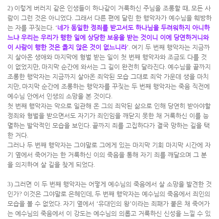
2)
이렇게 버러지 같은 인생들이 하나같이 거룩하신 주님을 조롱할 때
,
모든 사
람이 그런 것은 아니었다
.
그래서 다른 편에 달린 한 행악자가 예수님을 훼방하
는 자를 꾸짖는다
. ‘
네가 동일한 정죄를 받고서도 하나님을 두려워하지 아니하
느냐 우리는 우리가 행한 일에 상당한 보응을 받는 것이니 이에 당연하거니와
이 사람이 행한 것은 옳지 않은 것이 없느니라
’.
여기 두 번째 행악자는 지금까
지 살아온 생애와 마지막에 형벌 받는 일이 첫 번째 행악자와 조금도 다를 것
이 없었지만
,
마지막 순간에 와서는 그 길이 완전히 달라진다
.
예수님을 끝까지
조롱한 행악자는 지금까지 살아온 죄악된 모습 그대로 죄악 가운데 생을 마치
지만
,
마지막 순간에 조롱하는 행악자를 꾸짖는 두 번째 행악자는 죽음 직전에
예수님 안에서 인생의 소망을 본 것이다
.
첫 번째 행악자는 악으로 일관해 온 그의 죄악된 삶으로 인해 당연히 받아야할
정죄와 형벌을 받으면서도 자기가 죄인임을 깨닫지 못한 채 거룩하신 이를 능
멸하는 발악적인 모습을 보인다
.
끝까지 죄를 고집하다가 결국 망하는 길을 택
한 거다
.
그러나 두 번째 행악자는 그야말로 그에게 있는 마지막 기회 마지막 시간에 자
기 옆에서 죽어가는 한 거룩하신 이의 죽음을 통해 자기 죄를 깨달으며 그 분
을 의지하여 살 길을 찾게 되었다
.
3)
그러면 이 두 번째 행악자는 어떻게 예수님의 죽음에서 살 소망을 발견한 것
인가
?
이것은 그야말로 은혜인데
,
두 번째 행악자는 예수님의 죽음에서 죄인의
모습을 볼 수 없었다
.
자기 옆에서
‘
유대인의 왕
’
이라는 죄패가 붙은 채 죽어가
는 예수님의 죽음에서 이 강도는 예수님의 의롭고 거룩하신 신성을 느낄 수 있