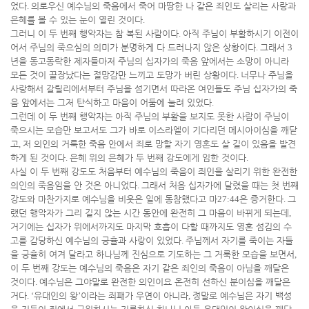
었다
.
의로우신 예수님의 죽음에서 죽어 마땅한 나 같은 죄인도 살리는 사랑과
은혜를 볼 수 있는 눈이 열린 것이다
.
그러니 이 두 번째 행악자는 참 복된 사람이다
.
아직 주님이 부활하시기 이전이
어서 주님의 죽으심의 의미가 분명하게 다 드러나지 않은 상황이다
.
그래서
3
년을 동고동락한 제자들마저 주님의 십자가의 죽음 앞에서는 소망이 아니라
모든 것이 끝장났다는 절망감만 느끼고 도망가 버린 상황이다
.
너무나 주님을
사랑해서 갈릴리에서부터 주님을 섬기면서 따라온 여인들도 주님 십자가의 죽
음 앞에서는 그저 탄식하고 마음이 어둠에 눌려 있었다
.
그런데 이 두 번째 행악자는 아직 주님의 부활을 보지도 못한 사람이 주님이
죽으시는 모습만 보고서도 그가 바로 이스라엘이 기다리던 메시아이심을 깨닫
고
,
저 의인의 거룩한 죽음 안에서 죄로 망할 자기 영혼도 살 길이 있음을 발견
하게 된 것이다
.
은혜 위의 은혜가 두 번째 강도에게 임한 것이다
.
사실 이 두 번째 강도도 처음부터 예수님의 죽음이 죄인을 살리기 위한 완전한
의인의 죽음임을 안 것은 아니었다
.
그래서 처음 십자가에 달렸을 때는 첫 번째
강도와 마찬가지로 예수님을 비웃은 일에 동참했다고 마
27:44
은 증거한다
.
그
랬던 행악자가 그리 길지 않는 시간 동안에 완전히 그 마음이 바뀌게 되는데
,
거기에는 십자가 위에서까지도 마지막 호흡이 다할 때까지도 영혼 섬김의 수
고를 감당하신 예수님의 긍휼과 사랑이 있었다
.
주님께서 자기를 죽이는 자들
을 긍휼히 여겨 달라고 하나님께 진심으로 기도하는 그 거룩한 모습을 보면서
,
이 두 번째 강도는 예수님의 죽음은 자기 같은 죄인의 죽음이 아님을 깨달은
것이다
.
예수님은 그야말로 완전한 의인이요 온전히 선하신 분이심을 깨달은
거다
. ‘
유대인의 왕
’
이라는 죄패가 우연이 아니라
,
정말로 예수님은 자기 백성