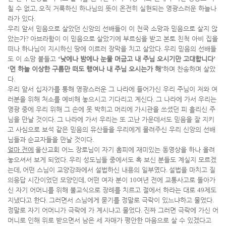
칠 수 없고
,
오직 거룩하신 하나님의 뜻이 온전히 실현되는 영광스러운 하늘나
라가 있다
.
우리 앞서 믿음으로 살았던 신앙의 선배들이 이 천국 소망과 믿음으로 살지 않
았는가
?
아브라함이 이 믿음으로 살았기에 부르심을 받고 본토 친척 아비 집을
떠나 하나님이 지시하신 땅에 이르러 장막을 치고 살았다
.
우리 믿음의 선배들
도 이 소망 붙들고
‘
낮에나 밤에나 눈물 머금고 내 주님 오시기만 고대합니다
’
‘
먼 하늘 이상한 구름만 떠도 행여나 내 주님 오시는가 해
’
하며 찬송하며 살았
다
.
우리 앞서 십자가를 통해 영광스러운 그 나라에 들어가신 우리 주님이 저와 여
러분을 위해 처소를 예비해 놓으시고 기다리고 계신다
.
그 나라에 가서 우리는
영광 중에 우리 위해 그 손에 못 박히고 머리에 가시관을 쓰셨던 피 흘리신 주
님을 만날 것이다
.
그 나라에 가서 우리는 또 고난 가운데서도 믿음을 잘 지키
고 사심으로 보석 같은 믿음의 유산들을 우리에게 물려주신 우리 신앙의 선배
님들과 순교자들을 만날 것이다
.
얼마 전에
울산교회 어느 장로님이 자기 홈피에 재미있는 동영상을 하나 올려
놓으셔서 보게 되었다
.
우리 성도님들 중에서도 혹 보신 분들도 계실지 모르겠
는데
,
어떤 스님이 교양강좌에서 설법하신 내용의 일부였다
.
설법을 마치고 질
의응답 시간이었던 모양인데
,
어떤 여자 분이
10
여년 전에 교통사고로 돌아가
신 자기 어머니를 위해 불교식으로 장례를 치르고 절에서 하라는 대로
49
제도
지냈다고 한다
.
그러면서 스님에게 묻기를 정말로 극락이 있느냐하고 물었다
.
정말로 자기 어머니가 극락에 가 계시냐고 물었다
.
진짜 그러면 극락에 가신 어
머니로 인해 위로 받으면서 남은 세 자매가 평안한 마음으로 살 수 있겠다고