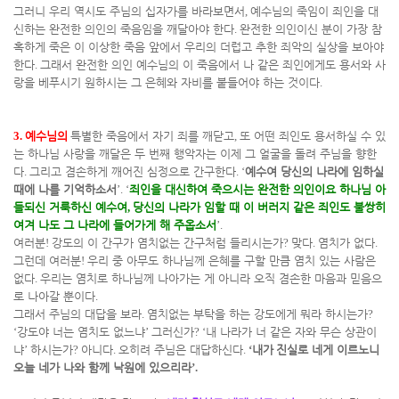
그러니 우리 역시도 주님의 십자가를 바라보면서
,
예수님의 죽임이 죄인을 대
신하는 완전한 의인의 죽음임을 깨달아야 한다
.
완전한 의인이신 분이 가장 참
혹하게 죽은 이 이상한 죽음 앞에서 우리의 더럽고 추한 죄악의 실상을 보아야
한다
.
그래서 완전한 의인 예수님의 이 죽음에서 나 같은 죄인에게도 용서와 사
랑을 베푸시기 원하시는 그 은혜와 자비를 붙들어야 하는 것이다
.
3.
예수님의
특별한 죽음에서 자기 죄를 깨닫고
,
또 어떤 죄인도 용서하실 수 있
는 하나님 사랑을 깨달은 두 번째 행악자는 이제 그 얼굴을 돌려 주님을 향한
다
.
그리고 겸손하게 깨어진 심정으로 간구한다
. ‘
예수여 당신의 나라에 임하실
때에 나를 기억하소서
’. ‘
죄인을 대신하여 죽으시는 완전한 의인이요 하나님 아
들되신 거룩하신 예수여
,
당신의 나라가 임할 때 이 버러지 같은 죄인도 불쌍히
여겨 나도 그 나라에 들어가게 해 주옵소서
’.
여러분
!
강도의 이 간구가 염치없는 간구처럼 들리시는가
?
맞다
.
염치가 없다
.
그런데 여러분
!
우리 중 아무도 하나님께 은혜를 구할 만큼 염치 있는 사람은
없다
.
우리는 염치로 하나님께 나아가는 게 아니라 오직 겸손한 마음과 믿음으
로 나아갈 뿐이다
.
그래서 주님의 대답을 보라
.
염치없는 부탁을 하는 강도에게 뭐라 하시는가
?
‘
강도야 너는 염치도 없느냐
’
그러신가
? ‘
내 나라가 너 같은 자와 무슨 상관이
냐
’
하시는가
?
아니다
.
오히려 주님은 대답하신다
.
‘
내가
진실로 네게 이르노니
오늘 네가 나와 함께 낙원에 있으리라
’.