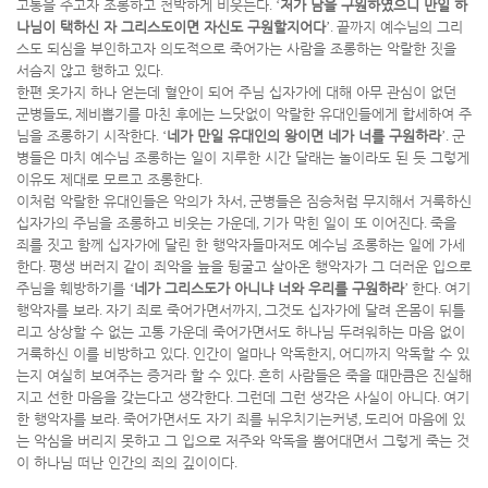
고통을 주고자 조롱하고 천박하게 비웃는다
. ‘
저가 남을 구원하였으니 만일 하
나님이 택하신 자 그리스도이면 자신도 구원할지어다
’.
끝까지 예수님의 그리
스도 되심을 부인하고자 의도적으로 죽어가는 사람을 조롱하는 악랄한 짓을
서슴지 않고 행하고 있다
.
한편 옷가지 하나 얻는데 혈안이 되어 주님 십자가에 대해 아무 관심이 없던
군병들도
,
제비뽑기를 마친 후에는 느닷없이 악랄한 유대인들에게 합세하여 주
님을 조롱하기 시작한다
. ‘
네가 만일 유대인의 왕이면 네가 너를 구원하라
’.
군
병들은 마치 예수님 조롱하는 일이 지루한 시간 달래는 놀이라도 된 듯 그렇게
이유도 제대로 모르고 조롱한다
.
이처럼 악랄한 유대인들은 악의가 차서
,
군병들은 짐승처럼 무지해서 거룩하신
십자가의 주님을 조롱하고 비웃는 가운데
,
기가 막힌 일이 또 이어진다
.
죽을
죄를 짓고 함께 십자가에 달린 한 행악자들마저도 예수님 조롱하는 일에 가세
한다
.
평생 버러지 같이 죄악을 늪을 뒹굴고 살아온 행악자가 그 더러운 입으로
주님을 훼방하기를
‘
네가 그리스도가 아니냐 너와 우리를 구원하라
’
한다
.
여기
행악자를 보라
.
자기 죄로 죽어가면서까지
,
그것도 십자가에 달려 온몸이 뒤틀
리고 상상할 수 없는 고통 가운데 죽어가면서도 하나님 두려워하는 마음 없이
거룩하신 이를 비방하고 있다
.
인간이 얼마나 악독한지
,
어디까지 악독할 수 있
는지 여실히 보여주는 증거라 할 수 있다
.
흔히 사람들은 죽을 때만큼은 진실해
지고 선한 마음을 갖는다고 생각한다
.
그런데 그런 생각은 사실이 아니다
.
여기
한 행악자를 보라
.
죽어가면서도 자기 죄를 뉘우치기는커녕
,
도리어 마음에 있
는 악심을 버리지 못하고 그 입으로 저주와 악독을 뿜어대면서 그렇게 죽는 것
이 하나님 떠난 인간의 죄의 깊이이다
.