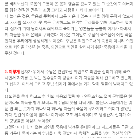
를 바라보신다
.
죽음의 고통이 온 몸과 영혼을 감싸고 있는 그 순간에도 아버지
를 향한 전적인 믿음과 소망 그리고 사랑을 나타내 보이신다
.
더 놀라운 것은
,
죽음의 문턱에서 고통 가운데 있는 자신을 위해 구하지 않으시
고
,
자기를 십자가에 못 박은 무지하고도 완악한 무리들을 위해 기도하신 일이
다
.
십자가 위에 달려서도 죄악으로 죽어가는 영혼들을 긍휼히 여기사 아버지
께 저들을 위해 은혜를 구하셨다
.
이것은 그야말로 주님의 죽으심이 어떤 죽음
인지를 우리에게 생생하게 보여준다
.
주님은 죄인으로서의 죽음이 아니라 의인
으로 죄인을 대신하는 죽음
,
의인으로 죄인을 살리시기 위한 죽음에 자신을 내
주신 것이다
.
2.
이렇게
십자가 위에서 주님은 완전하신 의인으로 죄인을 살리기 위해 죽으
시면서 자기를 못 박는 원수들까지 긍휼히 여겨 저들을 위해 간구하고 있는데
,
그 십자가 아래서 그리고 주님 십자가 옆에서는 기가 막힌 일들이 벌어지고 있
다
.
1)
의인을 죽게 하고도 한 치의 마음의 찔림이나 연민조차도 없이 군병들은 한
푼이라도 이득을 챙겨 보려고 예수님의 옷을 나눠 제비 뽑는다
.
그들에게는 몇
푼 안 되는 옷가지 하나보다 하나님 아들의 죽음이 무가치하고 의미가 없었던
거다
.
인간의 마음이 얼마나 이기적이고도 세속적이며 또 냉정한지 십자가 아
래 군병들은 여실히 보여준다
.
그것만 아니다
.
죄 없는 의인을 죽음에 넘겨준 유대인과 그 지도자들은 극한 고
통 가운데 죽어가는 예수님을 더욱 짓밟아서 육체적 고통을 넘어 정신적 영적