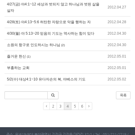
4/27(금) 야4:1~12 세상과 벗되지 않고 하나님과 벗된 삶을
2012.04.27
살자
4/28(토) 야4:13~5:6 허탄한 자랑으로 악을 행하는 자
2012.04.28
4/30(월) 야 5:13~20 믿음의 기도는 역사하는 힘이 있다
2012.04.30
소원의 항구로 인도하시는 하나님
2012.04.30
(2)
즐거운 헌신
2012.05.01
(1)
부흥하는 교회
2012.05.01
5/2(수) 대상4:1~10 유다자손의 복, 야베스의 기도
2012.05.02
목록
2
3
4
5
6
주소: 우)619-903 부산광역시 기장군 기장읍 대라리 37-2 / Tel : 051-721-2719 /