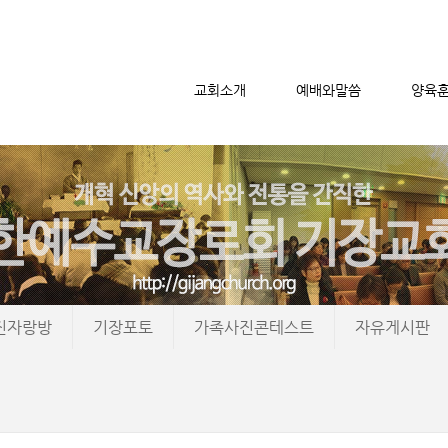
교회소개
예배와말씀
양육
메뉴 건너뛰기
진자랑방
기장포토
가족사진콘테스트
자유게시판