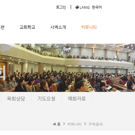
|
로그인
LANG: 한국어
훈련
교회학교
사역소개
커뮤니티
목회상담
기도요청
예화자료
홈
커뮤니티
구역공과