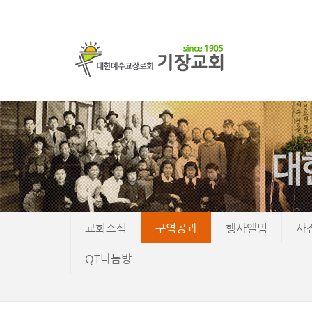
교회소식
구역공과
행사앨범
사
QT나눔방