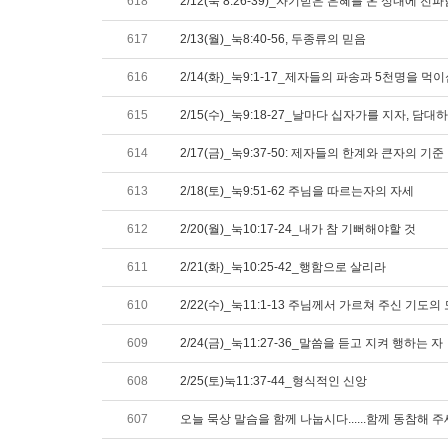
618
2/12(눅 8:26-39)_자기받은 은혜를 온 성내에 전파
617
2/13(월)_눅8:40-56, 두종류의 믿음
616
2/14(화)_눅9:1-17_제자들의 파송과 5천명을 먹
615
2/15(수)_눅9:18-27_날마다 십자가를 지자, 
614
2/17(금)_눅9:37-50: 제자들의 한계와 큰자의 기준
613
2/18(토)_눅9:51-62 주님을 따르는자의 자세
612
2/20(월)_눅10:17-24_내가 참 기뻐해야할 것
611
2/21(화)_눅10:25-42_행함으로 살리라
610
2/22(수)_눅11:1-13 주님께서 가르쳐 주신 기
609
2/24(금)_눅11:27-36_말씀을 듣고 지켜 행하는 자
608
2/25(토)눅11:37-44_형식적인 신앙
607
오늘 묵상 말슴을 함께 나눕시다......함께 동참해 