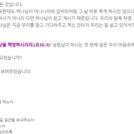
많은 것입니다
.
숙한데도 하나님이 아나니아와 삽비라처럼 그 날 바로 죽게 하시진 않으
찮아서가 아니라 다만 하나님이 참고 계시기 때문입니다
.
우리의 탐욕 허영
나님은 지금 우리를 참고 기다려주고 계신 것이지 우리는 잘 살고 있어서
상을 책망하시리라
.(
요
16:3)’
성령님이 하시는 첫 번째 일은 우리 마음속
 되었습니까
?
도 보여주었습니다
.
게 하소서
섬길 일군들 보내주소서
소서
힘쓰도록