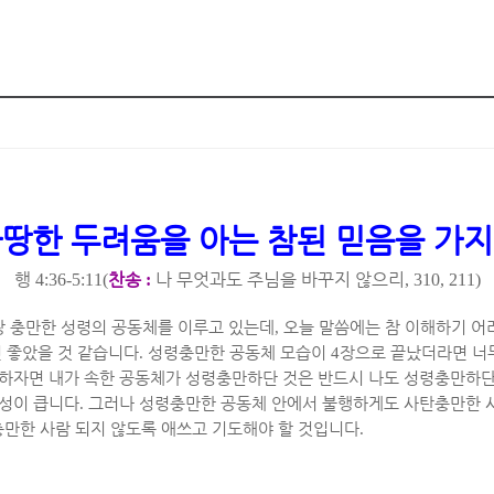
땅한 두려움을 아는 참된 믿음을 가
행
찬송
나 무엇과도 주님을 바꾸지 않으리
4:36-5:11(
:
, 310, 211)
랑 충만한 성령의 공동체를 이루고 있는데
,
오늘 말씀에는 참 이해하기 어
 좋았을 것 같습니다
.
성령충만한 공동체 모습이
4
장으로 끝났더라면 너
하자면 내가 속한 공동체가 성령충만하단 것은 반드시 나도 성령충만하단
능성이 큽니다
.
그러나 성령충만한 공동체 안에서 불행하게도 사탄충만한 
충만한 사람 되지 않도록 애쓰고 기도해야 할 것입니다
.