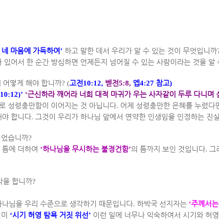
 네 마음에 가득하여
’
하고 말한 데서 우리가 알 수 있는 것이 무엇입니까
 있어서 한 순간 방심하면 언제든지 넘어질 수 있는 사람이라는 것을 알
 어떻게 해야 합니까
? (
고전
10:12,
벧전
5:8,
엡
4:27
참고
)
10:12)’
‘
근신하라 깨어라 너희 대적 마귀가 우는 사자같이 두루 다니며 
로 성령충만함이 이어지는 것 아닙니다
.
어제 성령충만한 은혜를 누렸다면
해야 합니다
.
그것이 우리가 하나님 앞에서 연약한 인생임을 인정하는 진
되었습니까
?
 틈에 더하여
‘
하나님을 무시하는 불경건함
’
의 틈까지 보인 것입니다
.
그
각을 합니까
?
하나님을 우리 수준으로 생각하기 때문입니다
.
하박국 선지자는
‘
주께서는
이미
‘
시기 허영 탐욕 거짓 위선
’
이런 일에 너무나 익숙하여서 시기와 허영