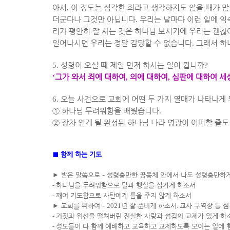
아서
,
이 정도는 심각한 죄라고 생각하지도 않을 때가 
더군다나 그것만 아닙니다
.
우리는 날마다 이런 일에 익
리가 평안히 잘 사는 것은 하나님 보시기에 우리는 괜
일어나시면 우리는 정말 감당할 수 없습니다
.
그래서 하
5.
성령이 오실 때 제일 먼저 하시는 일이 뭡니까
?
‘
그가 와서 죄에 대하여
,
의에 대하여
,
심판에 대하여 세
6.
오늘 사건으로 교회에 어떤 두 가지 열매가 나타나게
①
하나님 두려워함을 배웠습니다
.
②
장차 얻게 될 완성된 하나님 나라 영광이 어떠할 줄
■
함께 하는 기도
►
받은 말씀으로
–
성령충만한 공동체 안에서 나도 성령충만하
-
하나님을 두려워함으로 말과 행실을 삼가게 하소서
-
깨어 기도함으로 사탄에게 틈을 주지 않게 하소서
►
교회를 위하여
–
2021
년 잘 준비케 하소서
.
교사 구역장 등 
-
거짓과 위선을 떨쳐버린 진실한 사랑과 섬김의 교제가 있게 하
-
성도들이 다 함께 예배하고 교육하고 교제하도록 모이는 일에 