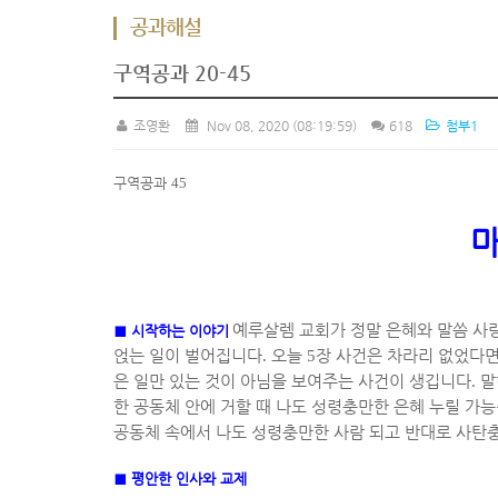
공과해설
구역공과 20-45
조영환
Nov 08, 2020
(08:19:59)
618
첨부1
구역공과
45
마
예루살렘 교회가 정말 은혜와 말씀 사
■
시작하는 이야기
얹는 일이 벌어집니다
.
오늘
5
장 사건은 차라리 없었다면
은 일만 있는 것이 아님을 보여주는 사건이 생깁니다
.
말
한 공동체 안에 거할 때 나도 성령충만한 은혜 누릴 가
공동체 속에서 나도 성령충만한 사람 되고 반대로 사탄
■
평안한 인사와 교제