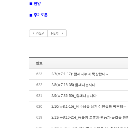
■
찬양
■
주기도문
PREV
NEXT
번호
623
2/7(눅7:1-17): 함께나누며 묵상합니다
622
2/8(눅7:18-35) 함께나눕시다...
621
2/9(눅7:36-50)_함께나눕니다
620
2/10(눅8:1-15)_예수님을 섬긴 여인들과 씨뿌리는
619
2/11(눅8:16-25)_등불의 교훈와 광풍과 물결을 