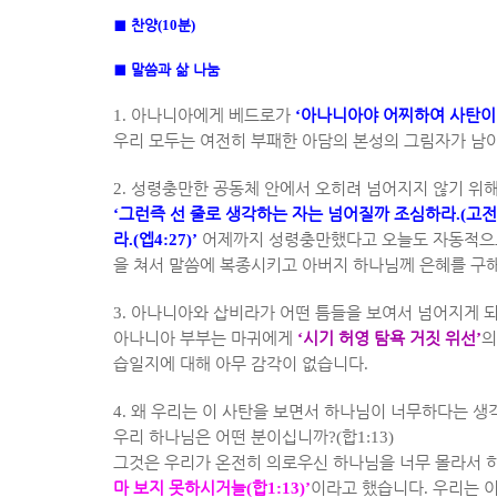
■
찬양
(10
분
)
■
말씀과 삶 나눔
1.
아나니아에게 베드로가
‘
아나니아야 어찌하여 사탄이
우리 모두는 여전히 부패한 아담의 본성의 그림자가 남아
2.
성령충만한 공동체 안에서 오히려 넘어지지 않기 위해
‘
그런즉 선 줄로 생각하는 자는 넘어질까 조심하라
.(
고전
라
.(
엡
4:27)’
어제까지 성령충만했다고 오늘도 자동적으
을 쳐서 말씀에 복종시키고 아버지 하나님께 은혜를 구
3.
아나니아와 삽비라가 어떤 틈들을 보여서 넘어지게 
아나니아 부부는 마귀에게
‘
시기 허영 탐욕 거짓 위선
’
의
습일지에 대해 아무 감각이 없습니다
.
4.
왜 우리는 이 사탄을 보면서 하나님이 너무하다는 생
우리 하나님은 어떤 분이십니까
?(
합
1:13)
그것은 우리가 온전히 의로우신 하나님을 너무 몰라서 
마 보지 못하시거늘
(
합
1:13)’
이라고 했습니다
.
우리는 