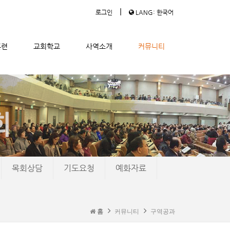
|
로그인
LANG: 한국어
훈련
교회학교
사역소개
커뮤니티
목회상담
기도요청
예화자료
홈
커뮤니티
구역공과