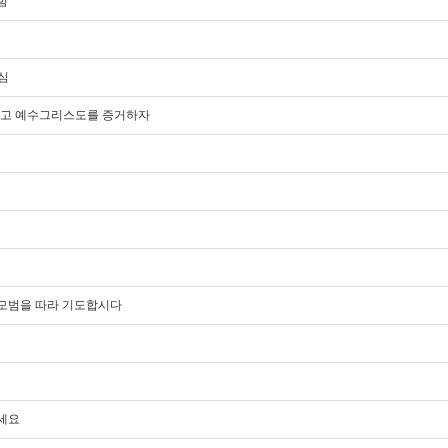
함
이심
담대하고 예수그리스도를 증거하자
도의 모범을 따라 기도합시다
주세요