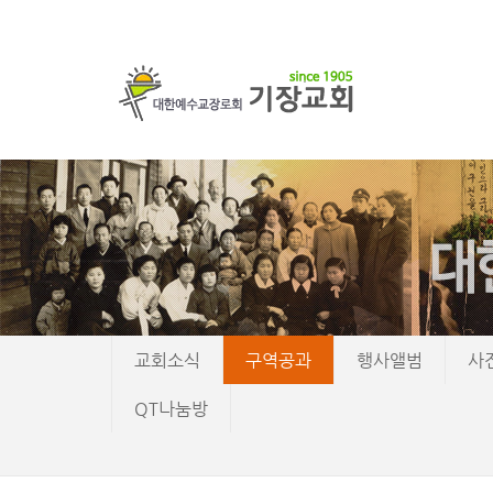
교회소식
구역공과
행사앨범
사
QT나눔방