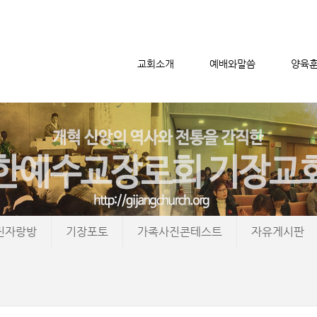
교회소개
예배와말씀
양육
메뉴 건너뛰기
진자랑방
기장포토
가족사진콘테스트
자유게시판