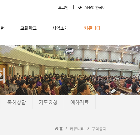
|
로그인
LANG: 한국어
훈련
교회학교
사역소개
커뮤니티
목회상담
기도요청
예화자료
홈
커뮤니티
구역공과