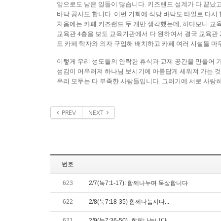
앞으로도 남은 일들이 많습니다
.
키즈랜드 설계가 다 끝났고
바닥 공사도 합니다
.
이번 기회에 식당 바닥도 타일로 다시
처음에는 카페 키즈랜드 두 개만 생각했는데
,
하다보니 교
교육관
4
층을 보도 교육기관에서 다 원하여서 결국 교육관
도 카페 탁자와 의자 구입해 배치하고 카페 여러 시설들 마
이렇게 우리 성도들의 안락한 휴식과 교제 공간을 만들어
섬김이 어우러져 하나님 보시기에 아름답게 세워져 가는 
우리 모두는 다 부족한 사람들입니다
.
그러기에 서로 사랑하
PREV
NEXT
번호
623
2/7(눅7:1-17): 함께나누며 묵상합니다
622
2/8(눅7:18-35) 함께나눕시다...
621
2/9(눅7:36-50)_함께나눕니다