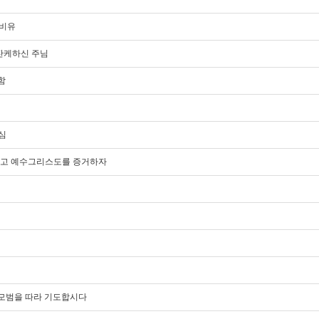
 비유
잔잔케하신 주님
함
이심
담대하고 예수그리스도를 증거하자
도의 모범을 따라 기도합시다