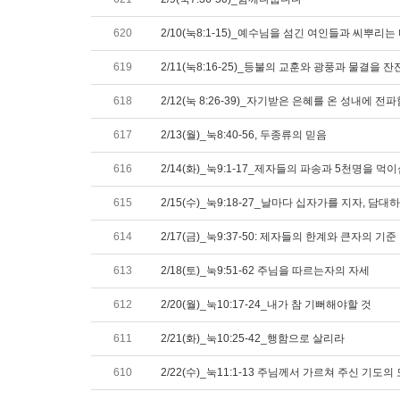
620
2/10(눅8:1-15)_예수님을 섬긴 여인들과 씨뿌리는
619
2/11(눅8:16-25)_등불의 교훈와 광풍과 물결을 
618
2/12(눅 8:26-39)_자기받은 은혜를 온 성내에 전파
617
2/13(월)_눅8:40-56, 두종류의 믿음
616
2/14(화)_눅9:1-17_제자들의 파송과 5천명을 먹
615
2/15(수)_눅9:18-27_날마다 십자가를 지자, 
614
2/17(금)_눅9:37-50: 제자들의 한계와 큰자의 기준
613
2/18(토)_눅9:51-62 주님을 따르는자의 자세
612
2/20(월)_눅10:17-24_내가 참 기뻐해야할 것
611
2/21(화)_눅10:25-42_행함으로 살리라
610
2/22(수)_눅11:1-13 주님께서 가르쳐 주신 기