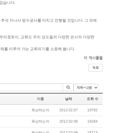
즐겁습니다
.
 추석 지나서 방수공사를 마치고 진행될 것입니다
.
그 외에
어우러졌듯이
,
교회도 우리 성도들의 다양한 은사의 다양한
동체를 이루어 가는 교회되기를 소원해 봅니다
.
이 게시물을
목록
이름
날짜
조회 수
묵상하는자
2012.02.07
19792
묵상하는자
2012.02.08
19284
묵상하는자
2012.02.09
18713