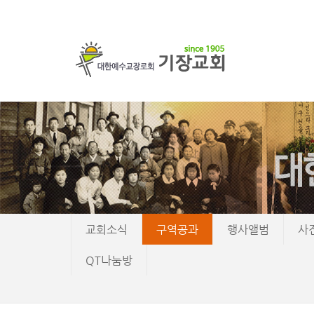
교회소식
구역공과
행사앨범
사
QT나눔방