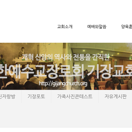
교회소개
예배와말씀
양육
메뉴 건너뛰기
진자랑방
기장포토
가족사진콘테스트
자유게시판