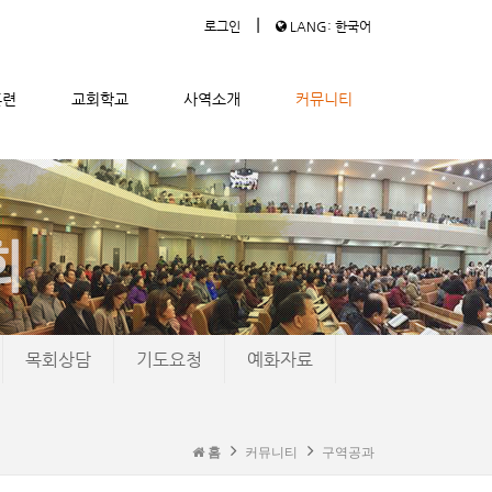
|
로그인
LANG: 한국어
훈련
교회학교
사역소개
커뮤니티
목회상담
기도요청
예화자료
홈
커뮤니티
구역공과