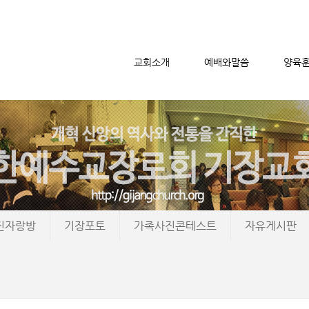
교회소개
예배와말씀
양육
메뉴 건너뛰기
진자랑방
기장포토
가족사진콘테스트
자유게시판