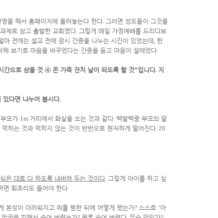
촬영을 해서 홈페이지에 올려놓는다 한다
.
그러면 성도들이 그것을
 과제로 삼고 출발한 교회였다
.
그렇게 매일 가정예배를 드리다보
얼마 전에는 설교 전에 잠시 간증을 나누는 시간이 있었는데
,
한
작해 보기로 마음을 바꾸었다는 간증을 듣고 마음이 설레었다
.
시간으로 삼을 것
④
온 가족 잔치 날이 되도록 할 것
”
입니다
.
지
이 있다면 나누어 봅시다
.
 부모가
1m
거리에서 화살을 쏘는 것과 같다
.
백발백중 부모의 말
 먹히는 것과 먹히지 않는 것이 반반으로 현저하게 떨어진다
. 20
 싶은 대로 다 하도록 내버려 두는 것이다
.
그렇게 아이를 하고 싶
하면 회초리도 들어야 한다
게 본성이 더러워지고 죄를 범한 뒤에 어떻게 했는가
?
스스로
‘
아
 얼굴을 피해서 숨어 버렸는가
?
물론 숨어 버렸다
.
무슨 말인가
?