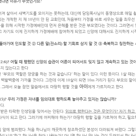
했다면 이유가 무엇인가요
?
어져 살아서 새벽기도를 모이지는 못하는데
,
대신에 담임목사님이 동영상으로 매일 
회는 개척한 지 채
10
년이 안 된 교회인데
,
처음부터 가정을 바로 세우는 일을 최우선
을 위해 시작한 가정예배인데 먼저 은혜를 받은 것은 부모였다는 것이다
.
그러면서 
고 자기도 이제 진지하게 가정예배에 참여하게 되었고 신앙에 대해서도 진지하게 시
 돌아가며 인도할 것
②
다른 말
(
잔소리
)
할 기회로 삼지 말 것
③
축복하고 칭찬하는 
22:6)?
어릴 때 행했던 신앙의 습관이 어른이 되어서도 잊지 않고 계속하고 있는 것
나지 않는다고 한다
면
‘
부모의 역할은 양궁을 하는 것과 같습니다
’
하는 말이 있다
.
이런 뜻이다
. 1
살 때는
 백발백중에 가까울 것이다
.
그런데 이제
10
살이 되면
10m
거리가 된다
.
부모의 말이
아이
.
그래서 오늘 잠언 말씀에서도 마땅히 행할 것을
에게 가르치라고 한다
.
15)?
우리 가정은 자녀를 임의대로 행하도록 놓아주고 있지는 않습니까
?
한다
.
려받은 타락한 인생임을 잊어서는 안된다
.
임의로 행한다는 것은 무엇인가
?
자기 하고
자식이 되고 만다
.
그러기에 어찌해야 하는가
?
마땅히 행할 길을 가르쳐야 하고
,
필요
님 앞에 범죄했다
.
처음 하나님이 깨끗하게 창조하셨던 본성이 더러워져 버렸다
.
그렇
 주십시오
’
하고 하나님을 찾아 나왔는가
?
아니면 하나님 만나는 것이 두려워서 하나님