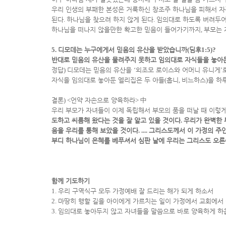
우리 인생의 부패한 본성은 거룩하신 창조주 하나님을 피해서 자
된다
.
하나님을 찾으려 하지 않게 된다
.
임의대로 하도록 버려두어
하나님을 떠나지 않을만한 확고한 믿음이 들어가기까지
,
부모는 
5.
디모데는 누구에게서 믿음의 유산을 받았습니까
(
딤후
1:5)?
반대로 믿음의 유산을 물려주지 못하고 임의대로 자식들을 놓아둔
정답
)
디모데는 믿음의 유산을
‘
외조모 로이스와 어머니 유니게
’
자식을 임의대로 놓아둔 엘리집은 두 아들
(
홉니
,
비느하스
)
을 하
결론
) <
언약 자손으로 양육하라
>
中
우리 부모가 자녀들이 이제 독립해서 부모의 품을 떠날 때 이렇게
도하고 씨름해 왔다는 것을 잘 알고 있을 것이다
.
우리가 완벽한 
음을 우리를 통해 보았을 것이다
. ....
그리스도께서 이 가정의 주
부디 하나님이 은혜를 베푸셔서 심판 날에 우리는 그리스도 오른
함께 기도하기
1.
우리 구역식구 모두 가정예배 잘 드리는 해가 되게 하소서
2.
마땅히 행할 길을 아이에게 가르치는 일이 가정에서 교회에서
3.
임의대로 놓아두지 않고 자녀들을 말씀으로 바로 양육하게 하