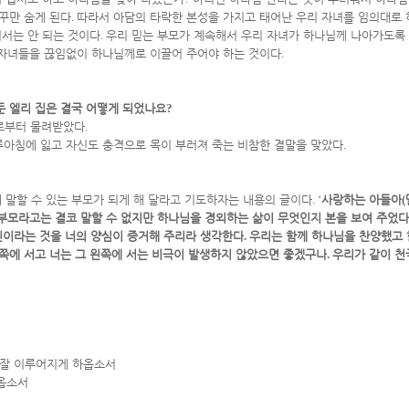
꾸만 숨게 된다
.
따라서 아담의 타락한 본성을 가지고 태어난 우리 자녀를 임의대로
서는 안 되는 것이다
.
우리 믿는 부모가 계속해서 우리 자녀가 하나님께 나아가도록
자녀들을 끊임없이 하나님께로 이끌어 주어야 하는 것이다
.
 엘리 집은 결국 어떻게 되었나요
?
로부터 물려받았다
.
루아침에 잃고 자신도 충격으로 목이 부러져 죽는 비참한 결말을 맞았다
.
 말할 수 있는 부모가 되게 해 달라고 기도하자는 내용의 글이다
. ‘
사랑하는 아들아
(
부모라고는 결코 말할 수 없지만 하나님을 경외하는 삶이 무엇인지 본을 보여 주었
인이라는 것을 너의 양심이 증거해 주리라 생각한다
.
우리는 함께 하나님을 찬양했고 
쪽에 서고 너는 그 왼쪽에 서는 비극이 발생하지 않았으면 좋겠구나
.
우리가 같이 천
 잘 이루어지게 하옵소서
옵소서