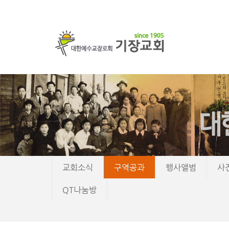
교회소식
구역공과
행사앨범
사
QT나눔방