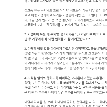
1)
가정예배 드렸다면 좋은 점은 무엇이었나요
? 2)
혹 드리지 못
설교중 친구 목사님의 교회 이야기
)
성도들이 다들 너무 멀리 떨
보고 매일 가정예배로 드리는 가정들이 제법 있다고 한다
.
그 교
니
,
제일 먼저 변화가 온 것은 놀랍게도 아버지들이었다
.
자녀교육
고등학생 자매가 간증하기를 아버지가 전과 달라지는 모습을 보
2.
가정예배 드릴 때 주의할 점
4
가지는
“
①
교안대로 하고 서로
난 주 가정예배 때 이런 원칙들이 잘 지켜졌습니까
?
3.
마땅히 행할 길을 아이에게 가르치면 어찌된다고 했습니까
(
잠
정답
)
마땅히 행할길을 아이에게 가르치면 늙어도 그 교훈이 떠
해설
)
조엘 비키 목사님의
<
언약 자손으로 양육하라
>
는 책을 보
이 자녀에게 다 새겨지고 심겨진다
. 5
살까지도
5m
거리니까 거의
살이 되면
20m
거리다
.
이제는 과녁을 맞추기가 어려워져 버린다
4.
자식을 임의로 행하도록 버려두면 어찌된다고 했습니까
(
잠
29:
정답
)
자식을 임의로 행하도록 버려두면 어미를 욕되게 한다고 
해설
)
아무리 순수하고 착한 아이라도 아담의 부패한 성품을 물
은 대로 다 하도록 내버려 두면 부모를 욕되게 만드는 쓸모없는 
아담과 하와를 잘 보라
.
하나님이 금하신 선악과를 따 먹고 하나
이구 하나님 제가 잘못했는데 용서해 주시고 살 길을 좀 가르쳐