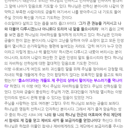
인자하시기 때문이다
.
우리는 하나님의 선하시고 인자하심을 인하여서 담대히
그 앞에 나아가 믿음으로 기도할 수 있다
.
하나님은 선하신 분이시라 나같이 연
약하고 부족한 사람이라도 긍휼히 여기셔서 나를 받아주시고 내 기도도 들어
주실 것이라 확신을 가지고 기도하는 것이다
.
수요일마다 살피고 있는 욥을 보라
.
욥
23:6
이다
. ‘
그가 큰 권능을 가지시고 나
와 더불어 다투시겠느냐 아니로다 도리어 내 말을 들으시리라
’.
여기 욥의 고백
을 보면 욥은 하나님의 자비하심을 철저하게 의지하고 있다
.
하나님은 인자와
긍휼이 한이 없는 분이시라
,
나같이 고난을 당하여 아무 소망이 없고 모든 인생
들이 멸시하고 손가락질하는 형편에 놓여있는 자라도
‘
감히 여기가 누구 안전
이라고 이렇게 왔느냐 썩 물렀거라
’
하시면서 다투시고 내쫓아 버리시는 분이
아니시라
,
도리어 나같이 파산한 것 같은 인생의 말도 들으시리라 한다
.
하나님
의 자비하심 선하심에 대한 절대적인 믿음으로 기도한 것이다
.
이방 수로보니게 여인도 보라
.
귀신들린 딸을 위해 주님을 찾아와서 강청할 때
,
자녀의 떡을 개들에게 주는 것이 합당하지 않다는 모욕적인 말을 듣고도 뭐라
했는가
?
‘
옳소이다마는 개들도 제 주인의 상에서 떨어지는 부스러기를 먹나이
다
’
하였다
.
이 이방 여인 역시 주님의 자비하심을 믿었다
.
주님의 선하심을 믿
었다
.
인자와 긍휼이 풍성하신 주님께 가면
,
유대인들이 개처럼 멸시하는 이방
인이라도 반드시 은혜 받을 수 있다는 믿음이 있었던 거다
.
주님을 사랑하는 성도 여러분
!
그렇다
.
우리 하나님의 보좌는 긍휼의 보좌다
.
하나님은 영원히 선하시고 인자하신 분이시다
.
그래서 제가 즐겨 암송하는 성
구 중의 하나인 시
84:3
에
‘
나의 왕 나의 하나님 만군의 여호와여 주의 제단에
서 참새도 제 집을 얻고 제비도 새끼 둘 보금자리를 얻었나이다
’
하신다
.
우리
하나님은 하찮은 미물인 참새나 제비에게라도 그 제단에서 보금자리를 주시는