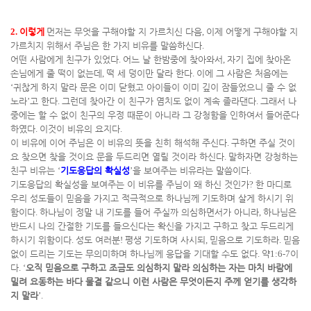
2.
이렇게
먼저는 무엇을 구해야할 지 가르치신 다음
,
이제 어떻게 구해야할 지
가르치지 위해서 주님은 한 가지 비유를 말씀하신다
.
어떤 사람에게 친구가 있었다
.
어느 날 한밤중에 찾아와서
,
자기 집에 찾아온
손님에게 줄 떡이 없는데
,
떡 세 덩이만 달라 한다
.
이에 그 사람은 처음에는
‘
귀찮게 하지 말라 문은 이미 닫혔고 아이들이 이미 깊이 잠들었으니 줄 수 없
노라
’
고 한다
.
그런데 찾아간 이 친구가 염치도 없이 계속 졸라댄다
.
그래서 나
중에는 할 수 없이 친구의 우정 때문이 아니라 그 강청함을 인하여서 들어준다
하였다
.
이것이 비유의 요지다
.
이 비유에 이어 주님은 이 비유의 뜻을 친히 해석해 주신다
.
구하면 주실 것이
요 찾으면 찾을 것이요 문을 두드리면 열릴 것이라 하신다
.
말하자면 강청하는
친구 비유는
‘
기도응답의 확실성
’
을 보여주는 비유라는 말씀이다
.
기도응답의 확실성을 보여주는 이 비유를 주님이 왜 하신 것인가
?
한 마디로
우리 성도들이 믿음을 가지고 적극적으로 하나님께 기도하며 살게 하시기 위
함이다
.
하나님이 정말 내 기도를 들어 주실까 의심하면서가 아니라
,
하나님은
반드시 나의 간절한 기도를 들으신다는 확신을 가지고 구하고 찾고 두드리게
하시기 위함이다
.
성도 여러분
!
평생 기도하며 사시되
,
믿음으로 기도하라
.
믿음
없이 드리는 기도는 무의미하며 하나님께 응답을 기대할 수도 없다
.
약
1:6-7
이
다
. ‘
오직 믿음으로 구하고 조금도 의심하지 말라 의심하는 자는 마치 바람에
밀려 요동하는 바다 물결 같으니 이런 사람은 무엇이든지 주께 얻기를 생각하
지 말라
’.