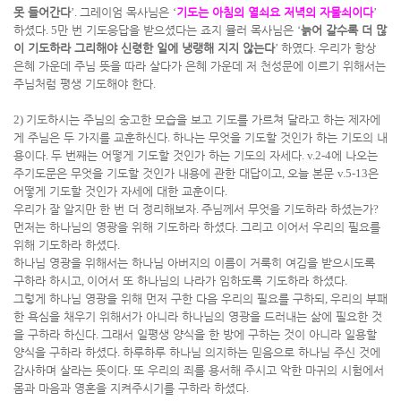
못 들어간다
’.
그레이엄 목사님은
‘
기도는 아침의 열쇠요 저녁의 자물쇠이다
’
하셨다
. 5
만 번 기도응답을 받으셨다는 죠지 뮬러 목사님은
‘
늙어 갈수록 더 많
이 기도하라 그리해야 신령한 일에 냉랭해 지지 않는다
’
하였다
.
우리가 항상
은혜 가운데 주님 뜻을 따라 살다가 은혜 가운데 저 천성문에 이르기 위해서는
주님처럼 평생 기도해야 한다
.
2)
기도하시는 주님의 숭고한 모습을 보고 기도를 가르쳐 달라고 하는 제자에
게 주님은 두 가지를 교훈하신다
.
하나는 무엇을 기도할 것인가 하는 기도의 내
용이다
.
두 번째는 어떻게 기도할 것인가 하는 기도의 자세다
. v.2-4
에 나오는
주기도문은 무엇을 기도할 것인가 내용에 관한 대답이고
,
오늘 본문
v.5-13
은
어떻게 기도할 것인가 자세에 대한 교훈이다
.
우리가 잘 알지만 한 번 더 정리해보자
.
주님께서 무엇을 기도하라 하셨는가
?
먼저는 하나님의 영광을 위해 기도하라 하셨다
.
그리고 이어서 우리의 필요를
위해 기도하라 하셨다
.
하나님 영광을 위해서는 하나님 아버지의 이름이 거룩히 여김을 받으시도록
구하라 하시고
,
이어서 또 하나님의 나라가 임하도록 기도하라 하셨다
.
그렇게 하나님 영광을 위해 먼저 구한 다음 우리의 필요를 구하되
,
우리의 부패
한 욕심을 채우기 위해서가 아니라 하나님의 영광을 드러내는 삶에 필요한 것
을 구하라 하신다
.
그래서 일평생 양식을 한 방에 구하는 것이 아니라 일용할
양식을 구하라 하셨다
.
하루하루 하나님 의지하는 믿음으로 하나님 주신 것에
감사하며 살라는 뜻이다
.
또 우리의 죄를 용서해 주시고 악한 마귀의 시험에서
몸과 마음과 영혼을 지켜주시기를 구하라 하셨다
.