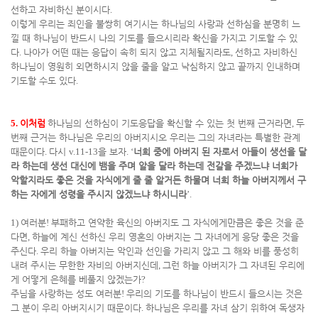
선하고 자비하신 분이시다
.
이렇게 우리는 죄인을 불쌍히 여기시는 하나님의 사랑과 선하심을 분명히 느
낄 때 하나님이 반드시 나의 기도를 들으시리라 확신을 가지고 기도할 수 있
다
.
나아가 어떤 때는 응답이 속히 되지 않고 지체될지라도
,
선하고 자비하신
하나님이 영원히 외면하시지 않을 줄을 알고 낙심하지 않고 끝까지 인내하며
기도할 수도 있다
.
5.
이처럼
하나님의 선하심이 기도응답을 확신할 수 있는 첫 번째 근거라면
,
두
번째 근거는 하나님은 우리의 아버지시오 우리는 그의 자녀라는 특별한 관계
때문이다
.
다시
v.11-13
을 보자
. ‘
너희 중에 아버지 된 자로서 아들이 생선을 달
라 하는데 생선 대신에 뱀을 주며 알을 달라 하는데 전갈을 주겠느냐 너희가
악할지라도 좋은 것을 자식에게 줄 줄 알거든 하물며 너희 하늘 아버지께서 구
하는 자에게 성령을 주시지 않겠느냐 하시니라
’.
1)
여러분
!
부패하고 연약한 육신의 아버지도 그 자식에게만큼은 좋은 것을 준
다면
,
하늘에 계신 선하신 우리 영혼의 아버지는 그 자녀에게 응당 좋은 것을
주신다
.
우리 하늘 아버지는 악인과 선인을 가리지 않고 그 해와 비를 풍성히
내려 주시는 무한한 자비의 아버지신데
,
그런 하늘 아버지가 그 자녀된 우리에
게 어떻게 은혜를 베풀지 않겠는가
?
주님을 사랑하는 성도 여러분
!
우리의 기도를 하나님이 반드시 들으시는 것은
그 분이 우리 아버지시기 때문이다
.
하나님은 우리를 자녀 삼기 위하여 독생자