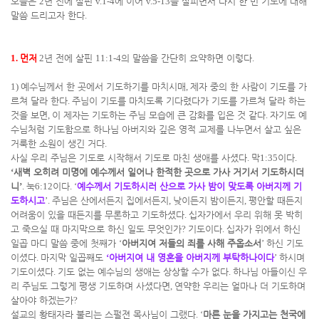
오늘은
2
년 전에 살핀
v.1-4
에 이어
v.5-13
을 살피면서 다시 한 번 기도에 대해
말씀 드리고자 한다
.
1.
먼저
2
년 전에 살핀
11:1-4
의 말씀을 간단히 요약하면 이렇다
.
1)
예수님께서 한 곳에서 기도하기를 마치시매
,
제자 중의 한 사람이 기도를 가
르쳐 달라 한다
.
주님이 기도를 마치도록 기다렸다가 기도를 가르쳐 달라 하는
것을 보면
,
이 제자는 기도하는 주님 모습에 큰 감화를 입은 것 같다
.
자기도 예
수님처럼 기도함으로 하나님 아버지와 깊은 영적 교제를 나누면서 살고 싶은
거룩한 소원이 생긴 거다
.
사실 우리 주님은 기도로 시작해서 기도로 마친 생애를 사셨다
.
막
1:35
이다
.
‘
새벽 오히려 미명에 예수께서 일어나 한적한 곳으로 가사 거기서 기도하시더
니
’
.
눅
6:12
이다
. ‘
예수께서 기도하시러 산으로 가사 밤이 맞도록 아버지께 기
도하시고
’.
주님은 산에서든지 집에서든지
,
낮이든지 밤이든지
,
평안할 때든지
어려움이 있을 때든지를 무론하고 기도하셨다
.
십자가에서 우리 위해 못 박히
고 죽으실 때 마지막으로 하신 일도 무엇인가
?
기도이다
.
십자가 위에서 하신
일곱 마디 말씀 중에 첫째가
‘
아버지여 저들의 죄를 사해 주옵소서
’
하신 기도
이셨다
.
마지막 일곱째도
‘
아버지여 내 영혼을 아버지께 부탁하나이다
’
하시며
기도이셨다
.
기도 없는 예수님의 생애는 상상할 수가 없다
.
하나님 아들이신 우
리 주님도 그렇게 평생 기도하며 사셨다면
,
연약한 우리는 얼마나 더 기도하며
살아야 하겠는가
?
설교의 황태자라 불리는 스펄젼 목사님이 그랬다
. ‘
마른 눈을 가지고는 천국에