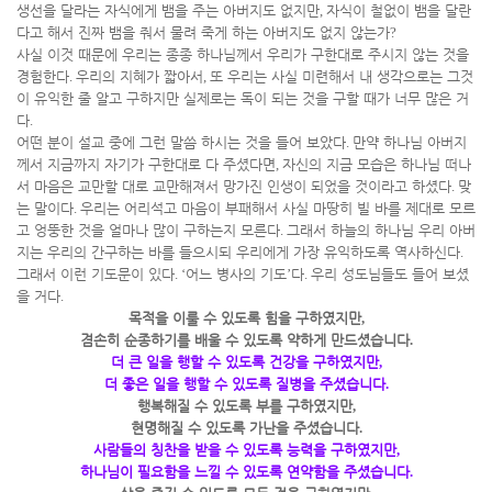
생선을 달라는 자식에게 뱀을 주는 아버지도 없지만
,
자식이 철없이 뱀을 달란
다고 해서 진짜 뱀을 줘서 물려 죽게 하는 아버지도 없지 않는가
?
사실 이것 때문에 우리는 종종 하나님께서 우리가 구한대로 주시지 않는 것을
경험한다
.
우리의 지혜가 짧아서
,
또 우리는 사실 미련해서 내 생각으로는 그것
이 유익한 줄 알고 구하지만 실제로는 독이 되는 것을 구할 때가 너무 많은 거
다
.
어떤 분이 설교 중에 그런 말씀 하시는 것을 들어 보았다
.
만약 하나님 아버지
께서 지금까지 자기가 구한대로 다 주셨다면
,
자신의 지금 모습은 하나님 떠나
서 마음은 교만할 대로 교만해져서 망가진 인생이 되었을 것이라고 하셨다
.
맞
는 말이다
.
우리는 어리석고 마음이 부패해서 사실 마땅히 빌 바를 제대로 모르
고 엉뚱한 것을 얼마나 많이 구하는지 모른다
.
그래서 하늘의 하나님 우리 아버
지는 우리의 간구하는 바를 들으시되 우리에게 가장 유익하도록 역사하신다
.
그래서 이런 기도문이 있다
. ‘
어느 병사의 기도
’
다
.
우리 성도님들도 들어 보셨
을 거다
.
목적을 이룰 수 있도록 힘을 구하였지만
,
겸손히 순종하기를 배울 수 있도록 약하게 만드셨습니다
.
더 큰 일을 행할 수 있도록 건강을 구하였지만
,
더 좋은 일을 행할 수 있도록 질병을 주셨습니다
.
행복해질 수 있도록 부를 구하였지만
,
현명해질 수 있도록 가난을 주셨습니다
.
사람들의 칭찬을 받을 수 있도록 능력을 구하였지만
,
하나님이 필요함을 느낄 수 있도록 연약함을 주셨습니다
.