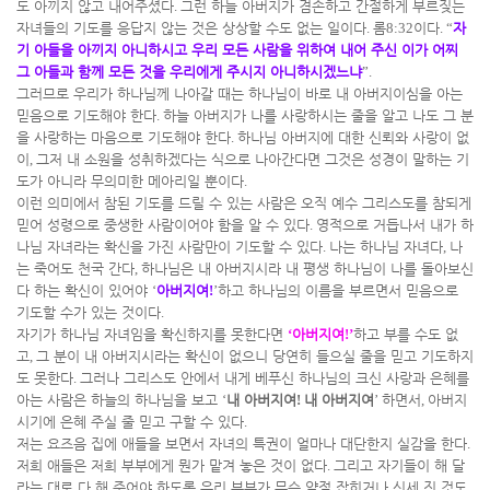
도 아끼지 않고 내어주셨다
.
그런 하늘 아버지가 겸손하고 간절하게 부르짖는
자녀들의 기도를 응답지 않는 것은 상상할 수도 없는 일이다
.
롬
8:32
이다
. “
자
기 아들을 아끼지 아니하시고 우리 모든 사람을 위하여 내어 주신 이가 어찌
그 아들과 함께 모든 것을 우리에게 주시지 아니하시겠느냐
”.
그러므로 우리가 하나님께 나아갈 때는 하나님이 바로 내 아버지이심을 아는
믿음으로 기도해야 한다
.
하늘 아버지가 나를 사랑하시는 줄을 알고 나도 그 분
을 사랑하는 마음으로 기도해야 한다
.
하나님 아버지에 대한 신뢰와 사랑이 없
이
,
그저 내 소원을 성취하겠다는 식으로 나아간다면 그것은 성경이 말하는 기
도가 아니라 무의미한 메아리일 뿐이다
.
이런 의미에서 참된 기도를 드릴 수 있는 사람은 오직 예수 그리스도를 참되게
믿어 성령으로 중생한 사람이어야 함을 알 수 있다
.
영적으로 거듭나서 내가 하
나님 자녀라는 확신을 가진 사람만이 기도할 수 있다
.
나는 하나님 자녀다
,
나
는 죽어도 천국 간다
,
하나님은 내 아버지시라 내 평생 하나님이 나를 돌아보신
다 하는 확신이 있어야
‘
아버지여
!
’
하고 하나님의 이름을 부르면서 믿음으로
기도할 수가 있는 것이다
.
자기가 하나님 자녀임을 확신하지를 못한다면
‘
아버지여
!’
하고 부를 수도 없
고
,
그 분이 내 아버지시라는 확신이 없으니 당연히 들으실 줄을 믿고 기도하지
도 못한다
.
그러나 그리스도 안에서 내게 베푸신 하나님의 크신 사랑과 은혜를
아는 사람은 하늘의 하나님을 보고
‘
내 아버지여
!
내 아버지여
’
하면서
,
아버지
시기에 은혜 주실 줄 믿고 구할 수 있다
.
저는 요즈음 집에 애들을 보면서 자녀의 특권이 얼마나 대단한지 실감을 한다
.
저희 애들은 저희 부부에게 뭔가 맡겨 놓은 것이 없다
.
그리고 자기들이 해 달
라는 대로 다 해 주어야 하도록 우리 부부가 무슨 약점 잡히거나 신세 진 것도