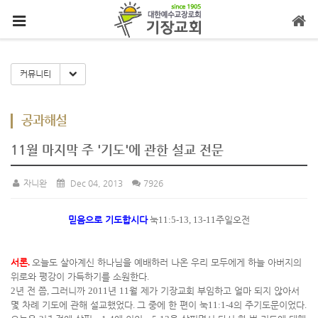
메뉴 건너뛰기
Toggle Dropdown
커뮤니티
공과해설
11월 마지막 주 '기도'에 관한 설교 전문
자니완
Dec 04, 2013
7926
믿음으로 기도합시다
눅
11:5-13, 13-11
주일오전
서론
.
오늘도 살아계신 하나님을 예배하러 나온 우리 모두에게 하늘 아버지의
위로와 평강이 가득하기를 소원한다
.
2
년 전 쯤
,
그러니까
2011
년
11
월 제가 기장교회 부임하고 얼마 되지 않아서
몇 차례 기도에 관해 설교했었다
.
그 중에 한 편이 눅
11:1-4
의 주기도문이었다
.