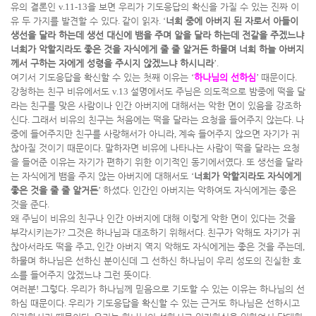
유의 결론인
v.11-13
을 보면 우리가 기도응답의 확신을 가질 수 있는 진짜 이
유 두 가지를 발견할 수 있다
.
같이 읽자
. ‘
너희 중에 아버지 된 자로서 아들이
생선을 달라 하는데 생선 대신에 뱀을 주며 알을 달라 하는데 전갈을 주겠느냐
너희가 악할지라도 좋은 것을 자식에게 줄 줄 알거든 하물며 너희 하늘 아버지
께서 구하는 자에게 성령을 주시지 않겠느냐 하시니라
’.
여기서 기도응답을 확신할 수 있는 첫째 이유는
‘
하나님의 선하심
’
때문이다
.
강청하는 친구 비유에서도
v.13
설명에서도 주님은 의도적으로 밤중에 떡을 달
라는 친구를 맞은 사람이나 인간 아버지에 대해서는 악한 면이 있음을 강조하
신다
.
그래서 비유의 친구는 처음에는 떡을 달라는 요청을 들어주지 않는다
.
나
중에 들어주지만 친구를 사랑해서가 아니라
,
계속 들어주지 않으면 자기가 귀
찮아질 것이기 때문이다
.
말하자면 비유에 나타나는 사람이 떡을 달라는 요청
을 들어준 이유는 자기가 편하기 위한 이기적인 동기에서였다
.
또 생선을 달라
는 자식에게 뱀을 주지 않는 아버지에 대해서도
‘
너희가 악할지라도 자식에게
좋은 것을 줄 줄 알거든
’
하셨다
.
인간인 아버지는 악하여도 자식에게는 좋은
것을 준다
.
왜 주님이 비유의 친구나 인간 아버지에 대해 이렇게 악한 면이 있다는 것을
부각시키는가
?
그것은 하나님과 대조하기 위해서다
.
친구가 악해도 자기가 귀
찮아서라도 떡을 주고
,
인간 아버지 역지 악해도 자식에게는 좋은 것을 주는데
,
하물며 하나님은 선하신 분이신데 그 선하신 하나님이 우리 성도의 진실한 호
소를 들어주지 않겠느냐 그런 뜻이다
.
여러분
!
그렇다
.
우리가 하나님께 믿음으로 기도할 수 있는 이유는 하나님의 선
하심 때문이다
.
우리가 기도응답을 확신할 수 있는 근거도 하나님은 선하시고