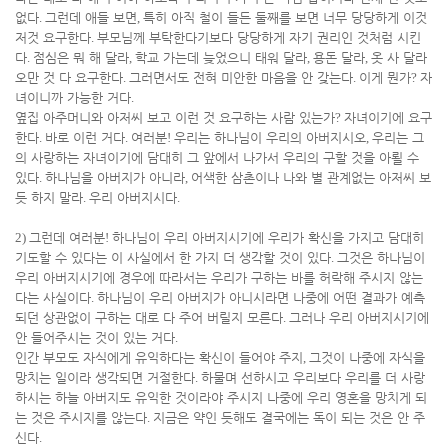
없다
.
그런데 애들 보면
,
특히 아직 철이 들든 둘째를 보면 너무 당당하게 이것
저것 요구한다
.
부모님께 부탁한다기보다 당당하게 자기 권리인 것처럼 시킨
다
.
점심은 뭐 해 달라
,
학교 가는데 늦었으니 태워 달라
,
용돈 달라
,
옷 사 달라
오만 것 다 요구한다
.
그러면서도 전혀 미안한 마음을 안 갖는다
.
이게 뭔가
?
자
녀이니까 가능한 거다
.
옆집 아주머니와 아저씨 보고 이런 것 요구하는 사람 있는가
?
자녀이기에 요구
한다
.
바로 이런 거다
.
여러분
!
우리는 하나님이 우리의 아버지시오
,
우리는 그
의 사랑하는 자녀이기에 담대히 그 앞에서 나가서 우리의 구할 것을 아뢸 수
있다
.
하나님을 아버지가 아니라
,
어색한 삼촌이나 나와 별 관계없는 아저씨 보
듯 하지 말라
.
우리 아버지시다
.
2)
그런데 여러분
!
하나님이 우리 아버지시기에 우리가 확신을 가지고 담대히
기도할 수 있다는 이 사실에서 한 가지 더 생각할 것이 있다
.
그것은 하나님이
우리 아버지시기에 경우에 따라서는 우리가 구하는 바를 허락해 주시지 않는
다는 사실이다
.
하나님이 우리 아버지가 아니시라면 나중에 어떤 결과가 예측
되던 상관없이 구하는 대로 다 주어 버릴지 모른다
.
그러나 우리 아버지시기에
안 들어주시는 것이 있는 거다
.
인간 부모도 자식에게 유익하다는 확신이 들어야 주지
,
그것이 나중에 자식을
망치는 일이라 생각되면 거절한다
.
하물며 선하시고 우리보다 우리를 더 사랑
하시는 하늘 아버지도 유익한 것이라야 주시지 나중에 우리 영혼을 망치게 되
는 것은 주시지를 않는다
.
지금은 약인 듯해도 결국에는 독이 되는 것은 안 주
신다
.