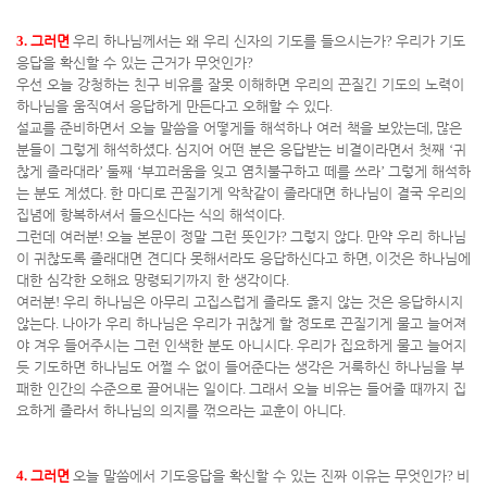
3.
그러면
우리 하나님께서는 왜 우리 신자의 기도를 들으시는가
?
우리가 기도
응답을 확신할 수 있는 근거가 무엇인가
?
우선 오늘 강청하는 친구 비유를 잘못 이해하면 우리의 끈질긴 기도의 노력이
하나님을 움직여서 응답하게 만든다고 오해할 수 있다
.
설교를 준비하면서 오늘 말씀을 어떻게들 해석하나 여러 책을 보았는데
,
많은
분들이 그렇게 해석하셨다
.
심지어 어떤 분은 응답받는 비결이라면서 첫째
‘
귀
찮게 졸라대라
’
둘째
‘
부끄러움을 잊고 염치불구하고 떼를 쓰라
’
그렇게 해석하
는 분도 계셨다
.
한 마디로 끈질기게 악착같이 졸라대면 하나님이 결국 우리의
집념에 항복하셔서 들으신다는 식의 해석이다
.
그런데 여러분
!
오늘 본문이 정말 그런 뜻인가
?
그렇지 않다
.
만약 우리 하나님
이 귀찮도록 졸래대면 견디다 못해서라도 응답하신다고 하면
,
이것은 하나님에
대한 심각한 오해요 망령되기까지 한 생각이다
.
여러분
!
우리 하나님은 아무리 고집스럽게 졸라도 옳지 않는 것은 응답하시지
않는다
.
나아가 우리 하나님은 우리가 귀찮게 할 정도로 끈질기게 물고 늘어져
야 겨우 들어주시는 그런 인색한 분도 아니시다
.
우리가 집요하게 물고 늘어지
듯 기도하면 하나님도 어쩔 수 없이 들어준다는 생각은 거룩하신 하나님을 부
패한 인간의 수준으로 끌어내는 일이다
.
그래서 오늘 비유는 들어줄 때까지 집
요하게 졸라서 하나님의 의지를 꺾으라는 교훈이 아니다
.
4.
그러면
오늘 말씀에서 기도응답을 확신할 수 있는 진짜 이유는 무엇인가
?
비