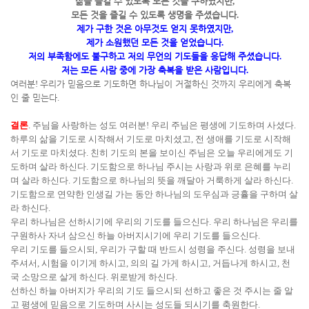
삶을 즐길 수 있도록 모든 것을 구하였지만
,
모든 것을 즐길 수 있도록 생명을 주셨습니다
.
제가 구한 것은 아무것도 얻지 못하였지만
,
제가 소원했던 모든 것을 얻었습니다
.
저의 부족함에도 불구하고 저의 무언의 기도들을 응답해 주셨습니다
.
저는 모든 사람 중에 가장 축복을 받은 사람입니다
.
여러분
!
우리가 믿음으로 기도하면 하나님이 거절하신 것까지 우리에게 축복
인 줄 믿는다
.
결론
.
주님을 사랑하는 성도 여러분
!
우리 주님은 평생에 기도하며 사셨다
.
하루의 삶을 기도로 시작해서 기도로 마치셨고
,
전 생애를 기도로 시작해
서 기도로 마치셨다
.
친히 기도의 본을 보이신 주님은 오늘 우리에게도 기
도하며 살라 하신다
.
기도함으로 하나님 주시는 사랑과 위로 은혜를 누리
며 살라 하신다
.
기도함으로 하나님의 뜻을 깨달아 거룩하게 살라 하신다
.
기도함으로 연약한 인생길 가는 동안 하나님의 도우심과 긍휼을 구하며 살
라 하신다
.
우리 하나님은 선하시기에 우리의 기도를 들으신다
.
우리 하나님은 우리를
구원하사 자녀 삼으신 하늘 아버지시기에 우리 기도를 들으신다
.
우리 기도를 들으시되
,
우리가 구할 때 반드시 성령을 주신다
.
성령을 보내
주셔서
,
시험을 이기게 하시고
,
의의 길 가게 하시고
,
거듭나게 하시고
,
천
국 소망으로 살게 하신다
.
위로받게 하신다
.
선하신 하늘 아버지가 우리의 기도 들으시되 선하고 좋은 것 주시는 줄 알
고 평생에 믿음으로 기도하며 사시는 성도들 되시기를 축원한다
.