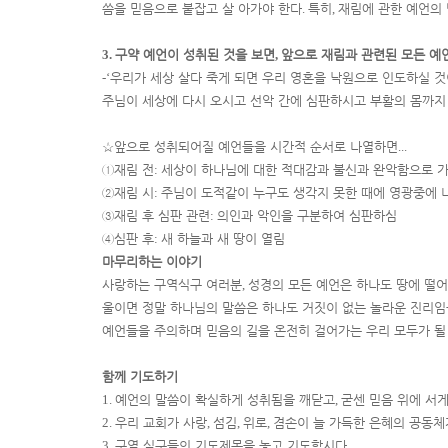
씀을 믿음으로 붙잡고 살 아가야 한다
.
특히
,
재림에 관한 예언의
3.
구약 예언이 성취된 것을 보면
,
앞으로 재림과 관련된 모든 예
-‘
우리가 세상 살다 죽게 되면 우리 영혼을 낙원으로 인도하실 
주님이 세상에 다시 오시고 선악 간에 심판하시고 부활의 몸까지
☆
앞으로 성취되어질 예언들을 시간적 순서로 나열하면
...
①
재림 전
:
세상이 하나님에 대한 적대감과 불신과 완악함으로 가
②
재림 시
:
주님이 도적같이 누구도 생각지 못한 때에 영광중에 
③
재림 후 심판 관련
:
의인과 악인을 구분하여 심판하심
④
심판 후
:
새 하늘과 새 땅이 열림
마무리하는 이야기
사랑하는 구역식구 여러분
,
성경의 모든 예언은 하나도 땅에 떨
울이면 정말 하나님의 말씀은 하나도 거짓이 없는 놀라운 진리임
예언들을 주의하며 믿음의 길을 온전히 걸어가는 우리 모두가 될
함께 기도하기
1.
예언의 말씀이 확실하게 성취됨을 깨닫고
,
굳센 믿음 위에 서
2.
우리 교회가 사랑
,
섬김
,
위로
,
겸손이 늘 가득한 은혜의 공동체
3.
구역 식구들의 기도제목을 놓고 기도합시다
.