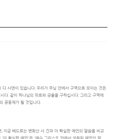
지 다 사연이 있습니다
.
우리가 주님 안에서 구역으로 모이는 것은
십시다
.
같이 하나님의 위로와 긍휼을 구하십시다
.
그리고 구역에
의 공동체가 될 것입니다
.
면
,
지금 베드로는 변화산 사 건과 더 확실한 예언의 말씀을 비교
서
‘
더 확실한 예언
’
은
‘
예수 그리스도 안에서 성취된 예언의 말