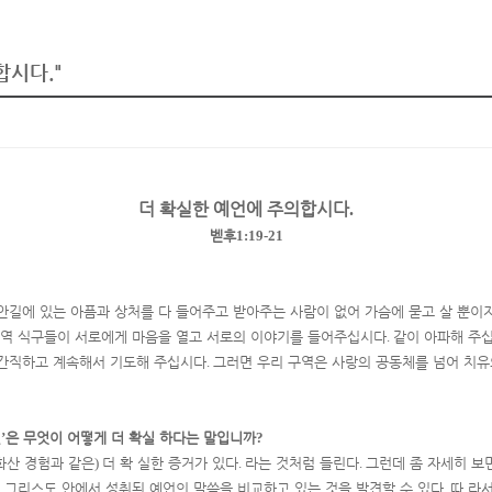
합시다."
더 확실한 예언에 주의합시다
.
벧후
1:19-21
안길에 있는 아픔과 상처를 다 들어주고 받아주는 사람이 없어 가슴에 묻고 살 뿐이
구역 식구들이 서로에게 마음을 열고 서로의 이야기를 들어주십시다
.
같이 아파해 주
 간직하고 계속해서 기도해 주십시다
.
그러면 우리 구역은 사랑의 공동체를 넘어 치유
언
’
은 무엇이 어떻게 더 확실 하다는 말입니까
?
화산 경험과 같은
)
더 확 실한 증거가 있다
.
라는 것처럼 들린다
.
그런데 좀 자세히 보
 그리스도 안에서 성취된 예언의 말씀을 비교하고 있는 것을 발견할 수 있다
.
따 라