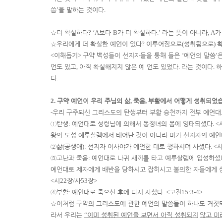
씀
’
을 말하는 것이다
.
☆
더 확실하다
? ‘A
보다
B
가 더 확실하다
.’
라는 뜻이 아니라
, A
가
☆
우리에게 더 확실한 예언이 있다
?
이루어짐으로
(
성취됨으로
)
<
이해돕기
>
구약 백성들이 선지자들을 통해 들은
‘
예언의 말씀
’
언도 있고
,
아직 확실해지지 않은 예 언도 있었다
.
라는 것이다
.
하
다
.
2.
구약 예언이 우리 주님의 삶
,
죽음
,
부활에서 어떻게 성취되었
-
우리 구주되신 그리스도의 탄생부터 부활 승천까지 전부 예언대
①
탄생
:
예언대로 성령님에 의해서 동정녀의 몸에 잉태되셨다
. <
왕의 도성 예루살렘에서 태어난 것이 아니라 미가 선지자의 예
②
삶
(
공생애
):
선지자 이사야가 예언한 대로 행하시며 사셨다
. <
③
고난과 죽음
:
예언대로 나귀 새끼를 타고 예루살렘에 입성하셨
예언대로 제자에게 배반을 당하시고 잡히시고 불의한 자들에게 
<
시
22
장
/
사
53
장
>
④
부활
:
예언대로 죽으신 후에 다시 사셨다
. <
고전
15:3-4>
☆
이처럼 구약의 그리스도에 관한 예언의 말씀들이 하나도 거짓되
라서 우리는
“
이미 성취된 예언을 보면서 아직 성취되지
않고 미