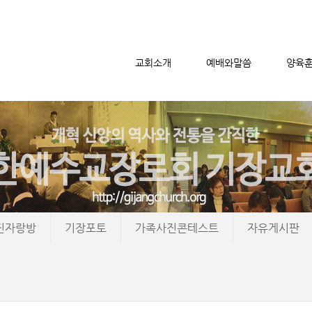
교회소개
예배와말씀
양육
메뉴 건너뛰기
진자랑방
기장포토
가족사진콘테스트
자유게시판