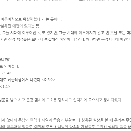
 이루어짐으로 확실해졌다
.
라는 뜻이다
.
확실해진 예언이 있다는 뜻
.
은 그들 시대에 이루어진 것 도 있지만
,
그들 시대에 이루어지지 않고 먼 훗날 또는 
지만 신약 백성들은 보다 더 확실해진 예언이 더 많 다
.
왜냐하면 구약시대에 예언된 
습니까
?
로 되어졌다
.
사
7:14>
언대로 베들레헴에서 나셨다
. <
미
5:2>
사
61:1>
다
.
심문을 받으 시고 온갖 멸시와 고초를 당하시고 십자가에 죽으시고 장사되셨다
.
지 않아서 주님의 인격과 사역과 죽음과 부활로 다 성취된 실상을 볼 때 우리는 무
래에 이루어질 일들도
,
예언된 모든 하나님의 약속과 계획들도 온전히 성취될 줄을
확