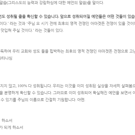
 말씀
(
그리스도의 능력과 강림하심에 대한 예언의 말씀
)
을 말이다
.
언도 성취될 줄을 확신할 수 있습니다
.
앞으로 성취되어질 예언들은 어떤 것들이 있
것이다
.’
라는 것과
‘
주님 오 시기 전에 최후의 영적 전쟁인 아마겟돈 전쟁이 있을 것이
 덧입혀 주실 것이다
.’
라는 것들이 있다
.
득하여 우리 교회와 성도 들을 핍박하는 최후의 영적 전쟁인 아마겟돈 전쟁으로 고
나타나심
어지지 않고
, 100%
다 성취됩니다
.
우리는 이것을 이미 성취된 실상을 자세히 살펴봄으
을 분명하게 확신할 수 있습니다
.
그러므로 이미 성취되어 확실해진 예언을 보면서 
 수 있기를 주님의 이름으로 간절히 기원합니다
.
아멘
.
게 하소서
가 되게 하소서