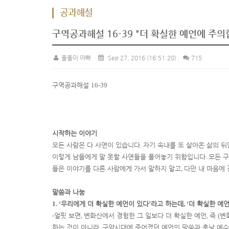
공과해설
구역공과해설 16-39 "더 확실한 예언에 주의
울울이 아빠
Sep 27, 2016
(16:51:20)
715
구역공과해설
16-39
시작하는 이야기
모든 사람은 다 사연이 있습니다
.
자기 속내를 또 살아온 삶의 뒤
이렇게 남들에게 말 못할 사연들을 풀어놓기 위함입니다
.
모든 
들은 이야기를 다른 사람에게 가서 말하지 말고
,
다만 내 마음에
말씀과 나눔
1. ‘
우리에게 더 확실한 예언이 있다
’
라고 하는데
, ‘
더 확실한 예
-
얼핏 보면
,
변화산에서 경험한 그 일보다 더 확실한 예언
,
즉
(
변
하는 것이 아니라
,
구약시대에 주어졌던 예언의 말씀과 훗날 예수