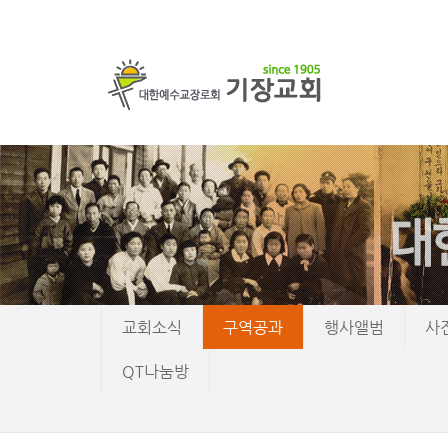
교회소식
구역공과
행사앨범
사
QT나눔방