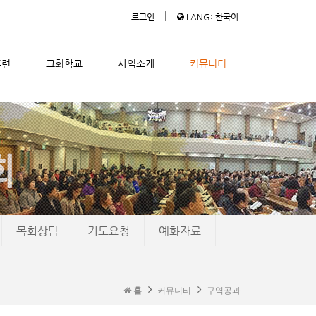
|
로그인
LANG: 한국어
훈련
교회학교
사역소개
커뮤니티
목회상담
기도요청
예화자료
홈
커뮤니티
구역공과