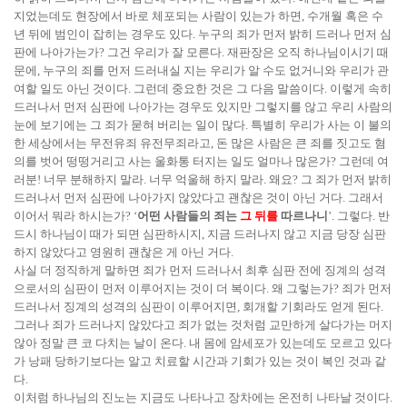
지었는데도 현장에서 바로 체포되는 사람이 있는가 하면, 수개월 혹은 수
년 뒤에 범인이 잡히는 경우도 있다. 누구의 죄가 먼저 밝히 드러나 먼저 심
판에 나아가는가? 그건 우리가 잘 모른다. 재판장은 오직 하나님이시기 때
문에, 누구의 죄를 먼저 드러내실 지는 우리가 알 수도 없거니와 우리가 관
여할 일도 아닌 것이다. 그런데 중요한 것은 그 다음 말씀이다. 이렇게 속히
드러나서 먼저 심판에 나아가는 경우도 있지만 그렇지를 않고 우리 사람의
눈에 보기에는 그 죄가 묻혀 버리는 일이 많다. 특별히 우리가 사는 이 불의
한 세상에서는 무전유죄 유전무죄라고, 돈 많은 사람은 큰 죄를 짓고도 혐
의를 벗어 떵떵거리고 사는 울화통 터지는 일도 얼마나 많은가? 그런데 여
러분! 너무 분해하지 말라. 너무 억울해 하지 말라. 왜요? 그 죄가 먼저 밝히
드러나서 먼저 심판에 나아가지 않았다고 괜찮은 것이 아닌 거다. 그래서
이어서 뭐라 하시는가? ‘
어떤 사람들의 죄는
그 뒤를
따르나니
’. 그렇다. 반
드시 하나님이 때가 되면 심판하시지, 지금 드러나지 않고 지금 당장 심판
하지 않았다고 영원히 괜찮은 게 아닌 거다.
사실 더 정직하게 말하면 죄가 먼저 드러나서 최후 심판 전에 징계의 성격
으로서의 심판이 먼저 이루어지는 것이 더 복이다. 왜 그렇는가? 죄가 먼저
드러나서 징계의 성격의 심판이 이루어지면, 회개할 기회라도 얻게 된다.
그러나 죄가 드러나지 않았다고 죄가 없는 것처럼 교만하게 살다가는 머지
않아 정말 큰 코 다치는 날이 온다. 내 몸에 암세포가 있는데도 모르고 있다
가 낭패 당하기보다는 알고 치료할 시간과 기회가 있는 것이 복인 것과 같
다.
이처럼 하나님의 진노는 지금도 나타나고 장차에는 온전히 나타날 것이다.