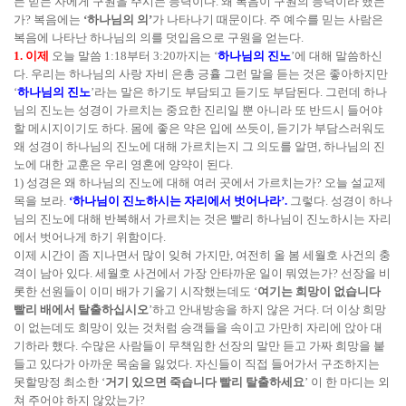
든 믿는 자에게 구원을 주시는 능력이다. 왜 복음이 구원의 능력이라 했는
가? 복음에는
‘하나님의 의’
가 나타나기 때문이다. 주 예수를 믿는 사람은
복음에 나타난 하나님의 의를 덧입음으로 구원을 얻는다.
1. 이제
오늘 말씀 1:18부터 3:20까지는 ‘
하나님의 진노
’에 대해 말씀하신
다. 우리는 하나님의 사랑 자비 은총 긍휼 그런 말을 듣는 것은 좋아하지만
‘
하나님의 진노
’라는 말은 하기도 부담되고 듣기도 부담된다. 그런데 하나
님의 진노는 성경이 가르치는 중요한 진리일 뿐 아니라 또 반드시 들어야
할 메시지이기도 하다. 몸에 좋은 약은 입에 쓰듯이, 듣기가 부담스러워도
왜 성경이 하나님의 진노에 대해 가르치는지 그 의도를 알면, 하나님의 진
노에 대한 교훈은 우리 영혼에 양약이 된다.
1) 성경은 왜 하나님의 진노에 대해 여러 곳에서 가르치는가? 오늘 설교제
목을 보라.
‘하나님이 진노하시는 자리에서 벗어나라’.
그렇다. 성경이 하나
님의 진노에 대해 반복해서 가르치는 것은 빨리 하나님이 진노하시는 자리
에서 벗어나게 하기 위함이다.
이제 시간이 좀 지나면서 많이 잊혀 가지만, 여전히 올 봄 세월호 사건의 충
격이 남아 있다. 세월호 사건에서 가장 안타까운 일이 뭐였는가? 선장을 비
롯한 선원들이 이미 배가 기울기 시작했는데도 ‘
여기는 희망이 없습니다
빨리 배에서 탈출하십시오
’하고 안내방송을 하지 않은 거다. 더 이상 희망
이 없는데도 희망이 있는 것처럼 승객들을 속이고 가만히 자리에 앉아 대
기하라 했다. 수많은 사람들이 무책임한 선장의 말만 듣고 가짜 희망을 붙
들고 있다가 아까운 목숨을 잃었다. 자신들이 직접 들어가서 구조하지는
못할망정 최소한 ‘
거기 있으면 죽습니다 빨리 탈출하세요
’ 이 한 마디는 외
쳐 주어야 하지 않았는가?