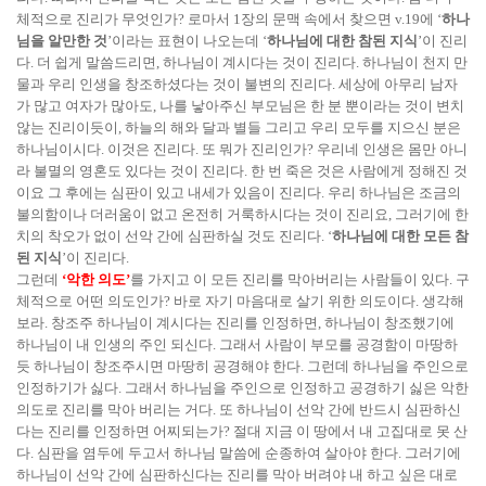
체적으로 진리가 무엇인가? 로마서 1장의 문맥 속에서 찾으면 v.19에 ‘
하나
님을 알만한 것
’이라는 표현이 나오는데 ‘
하나님에 대한 참된 지식
’이 진리
다. 더 쉽게 말씀드리면, 하나님이 계시다는 것이 진리다. 하나님이 천지 만
물과 우리 인생을 창조하셨다는 것이 불변의 진리다. 세상에 아무리 남자
가 많고 여자가 많아도, 나를 낳아주신 부모님은 한 분 뿐이라는 것이 변치
않는 진리이듯이, 하늘의 해와 달과 별들 그리고 우리 모두를 지으신 분은
하나님이시다. 이것은 진리다. 또 뭐가 진리인가? 우리네 인생은 몸만 아니
라 불멸의 영혼도 있다는 것이 진리다. 한 번 죽은 것은 사람에게 정해진 것
이요 그 후에는 심판이 있고 내세가 있음이 진리다. 우리 하나님은 조금의
불의함이나 더러움이 없고 온전히 거룩하시다는 것이 진리요, 그러기에 한
치의 착오가 없이 선악 간에 심판하실 것도 진리다. ‘
하나님에 대한 모든 참
된 지식
’이 진리다.
그런데
‘악한 의도’
를 가지고 이 모든 진리를 막아버리는 사람들이 있다. 구
체적으로 어떤 의도인가? 바로 자기 마음대로 살기 위한 의도이다. 생각해
보라. 창조주 하나님이 계시다는 진리를 인정하면, 하나님이 창조했기에
하나님이 내 인생의 주인 되신다. 그래서 사람이 부모를 공경함이 마땅하
듯 하나님이 창조주시면 마땅히 공경해야 한다. 그런데 하나님을 주인으로
인정하기가 싫다. 그래서 하나님을 주인으로 인정하고 공경하기 싫은 악한
의도로 진리를 막아 버리는 거다. 또 하나님이 선악 간에 반드시 심판하신
다는 진리를 인정하면 어찌되는가? 절대 지금 이 땅에서 내 고집대로 못 산
다. 심판을 염두에 두고서 하나님 말씀에 순종하여 살아야 한다. 그러기에
하나님이 선악 간에 심판하신다는 진리를 막아 버려야 내 하고 싶은 대로