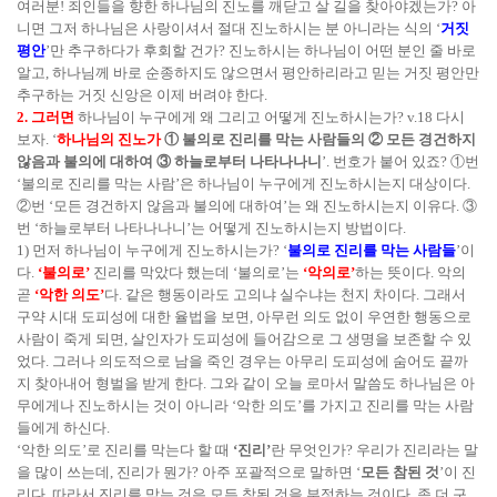
여러분! 죄인들을 향한 하나님의 진노를 깨닫고 살 길을 찾아야겠는가? 아
니면 그저 하나님은 사랑이셔서 절대 진노하시는 분 아니라는 식의 ‘
거짓
평안
’만 추구하다가 후회할 건가? 진노하시는 하나님이 어떤 분인 줄 바로
알고, 하나님께 바로 순종하지도 않으면서 평안하리라고 믿는 거짓 평안만
추구하는 거짓 신앙은 이제 버려야 한다.
2. 그러면
하나님이 누구에게 왜 그리고 어떻게 진노하시는가? v.18 다시
보자. ‘
하나님의 진노가
① 불의로 진리를 막는 사람들의 ② 모든 경건하지
않음과 불의에 대하여 ③ 하늘로부터 나타나나니
’. 번호가 붙어 있죠? ①번
‘불의로 진리를 막는 사람’은 하나님이 누구에게 진노하시는지 대상이다.
②번 ‘모든 경건하지 않음과 불의에 대하여’는 왜 진노하시는지 이유다. ③
번 ‘하늘로부터 나타나나니’는 어떻게 진노하시는지 방법이다.
1) 먼저 하나님이 누구에게 진노하시는가? ‘
불의로 진리를 막는 사람들
’이
다.
‘불의로’
진리를 막았다 했는데 ‘불의로’는
‘악의로’
하는 뜻이다. 악의
곧
‘악한 의도’
다. 같은 행동이라도 고의냐 실수냐는 천지 차이다. 그래서
구약 시대 도피성에 대한 율법을 보면, 아무런 의도 없이 우연한 행동으로
사람이 죽게 되면, 살인자가 도피성에 들어감으로 그 생명을 보존할 수 있
었다. 그러나 의도적으로 남을 죽인 경우는 아무리 도피성에 숨어도 끝까
지 찾아내어 형벌을 받게 한다. 그와 같이 오늘 로마서 말씀도 하나님은 아
무에게나 진노하시는 것이 아니라 ‘악한 의도’를 가지고 진리를 막는 사람
들에게 하신다.
‘악한 의도’로 진리를 막는다 할 때
‘진리’
란 무엇인가? 우리가 진리라는 말
을 많이 쓰는데, 진리가 뭔가? 아주 포괄적으로 말하면 ‘
모든 참된 것
’이 진
리다. 따라서 진리를 막는 것은 모든 참된 것을 부정하는 것이다. 좀 더 구