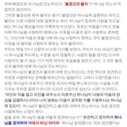
의에 빠짐으로 하나님은 진노하신다. ‘
불경건과 불의
’가 하나님 진노의 직
접적인 원인이다.
그러면 불경건은 뭐며 불의는 뭔가? 불경건은 하나님께 잘못하는 죄이고,
불의는 다른 사람에 대해 잘못하는 죄다. 하나님이 창초에 사람을 지으실
때는 하나님 형상을 따라 거룩하게 지으셨다. 위로는 마음을 다하고 뜻을
다해 하나님을 사랑하며 땅에서는 이웃을 내 몸과 같이 사랑하는 존재였
다. 그러기에 마음과 뜻을 다해 하나님 사랑하지 못하는 것이 불경건이요,
이웃을 내 몸처럼 사랑하지 못하는 것이 불의이다.
우리는 매일 TV나 신문의 뉴스와 기사를 보면서, 우리가 사는 세상이 얼마
나 하나님을 무시하는 수준을 넘어 경멸하고, 사람의 탈을 썼지만 도저히
사람이라 할 수 없는 기가 막힌 죄악의 모습들을 접하고 산다. 그 모든 불경
건과 불의에 대해 하나님이 진노하신다.
우리 하나님이 불경건과 불의에 대해 진노하신다는 것은 역으로 경건하고
의로운 사람에게는 은혜를 베푸신다는 말씀이다. 그래서 시편7편을 다시
보면, 하나님이 의로우신 재판장 되셔서 매일 분노하신다는 사실을 시편
기자는 두려운 일로가 아니라 도리어 소망으로 삼는다. 시편7:9-10이다.
‘
악인의 악을 끊고 의인을 세우소서 의로우신 하나님이 사람의 마음과 양
심을 감찰하시나이다 나의 방패는 마음이 정직한 자를 구원하시는 하나님
께 있도다
’. 하나님이 불경건하고 불의한 자에게 진노하시는 것은 경건한
사람에게는 소망이 된다.
욥을 보라. 하나님이 욥을 어떻게 칭찬하시는가? ‘
온전하고 정직하여
하나
님을 경외하며
악에서 떠난 자더라
’. 하나님 경외했다는 것은 경건했다는