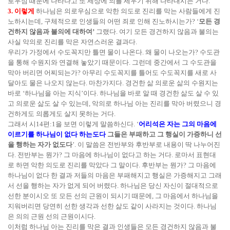
로우심 때문에 나타나고 또 세상에 의를 세우기 위해 나타내시는 거다.
3. 이렇게
하나님은 의로우심으로 악한 의도로 진리를 막는 사람들에게 진
노하시는데, 구체적으로 인생들의 어떤 죄로 인해 진노하시는가? ‘
모든 경
건하지 않음과 불의에 대하여’
그랬다. 여기 모든 경건하지 않음과 불의는
사실 악의로 진리를 막은 자연스러운 결과다.
우리가 가정에서 수도꼭지만 틀면 물이 나온다. 왜 물이 나오는가? 수도관
을 통해 수원지와 연결해 놓았기 때문이다. 그런데 중간에서 그 수도관을
막아 버리면 어찌되는가? 아무리 수도꼭지를 틀어도 수도꼭지를 새로 사
달아도 물은 나오지 않는다. 마찬가지다. 경건한 삶 의로운 삶의 수원지는
바로 ‘하나님을 아는 지식’이다. 하나님을 바로 알 때 경건한 삶도 살 수 있
고 의로운 삶도 살 수 있는데, 악의로 하나님 아는 진리를 막아 버렸으니 경
건하게도 의롭게도 살지 못하는 거다.
그래서 시14편:1을 보면 이렇게 말씀하신다. ‘
어리석은 자는 그의 마음에
이르기를 하나님이 없다 하는도다
그들은 부패하고 그 행실이 가증하니 선
을 행하는 자가 없도다
’. 이 말씀은 전반부와 후반부로 내용이 딱 나누어진
다. 전반부는 뭔가? 그 마음에 하나님이 없다고 하는 거다. 로마서 표현대
로 하면 악한 의도로 진리를 막았다 그 말이다. 후반부는 뭔가? 그 마음에
하나님이 없다 한 결과 저들의 마음은 부패해지고 행실은 가증해지고 그래
서 선을 행하는 자가 없게 되어 버렸다. 하나님은 당신 자신이 절대적으로
선한 분이시오 또 모든 선의 근원이 되시기 때문에, 그 마음에서 하나님을
지워버리면 당연히 선한 생각과 선한 삶도 같이 사라지는 것이다. 하나님
은 의의 근원 선의 근원이시다.
이처럼 하나님 아는 진리를 막은 결과 인생들은 모든 경건하지 않음과 불