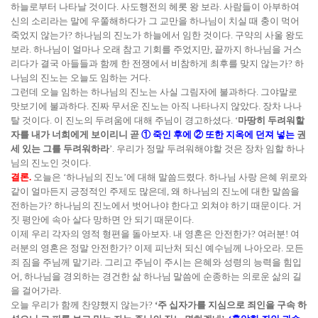
하늘로부터 나타날 것이다. 사도행전의 헤롯 왕 보라. 사람들이 아부하여
신의 소리라는 말에 우쭐해하다가 그 교만을 하나님이 치실 때 충이 먹어
죽었지 않는가? 하나님의 진노가 하늘에서 임한 것이다. 구약의 사울 왕도
보라. 하나님이 얼마나 오래 참고 기회를 주었지만, 끝까지 하나님을 거스
리다가 결국 아들들과 함께 한 전쟁에서 비참하게 최후를 맞지 않는가? 하
나님의 진노는 오늘도 임하는 거다.
그런데 오늘 임하는 하나님의 진노는 사실 그림자에 불과하다. 그야말로
맛보기에 불과하다. 진짜 무서운 진노는 아직 나타나지 않았다. 장차 나나
탈 것이다. 이 진노의 두려움에 대해 주님이 경고하셨다. ‘
마땅히 두려워할
자를 내가 너희에게 보이리니 곧
① 죽인 후에 ② 또한 지옥에 던져 넣는
권
세 있는 그를 두려워하라
’. 우리가 정말 두려워해야할 것은 장차 임할 하나
님의 진노인 것이다.
결론.
오늘은 ‘하나님의 진노’에 대해 말씀드렸다. 하나님 사랑 은혜 위로와
같이 얼마든지 긍정적인 주제도 많은데, 왜 하나님의 진노에 대한 말씀을
전하는가? 하나님의 진노에서 벗어나야 한다고 외쳐야 하기 때문이다. 거
짓 평안에 속아 살다 망하면 안 되기 때문이다.
이제 우리 각자의 영적 형편을 돌아보자. 내 영혼은 안전한가? 여러분! 여
러분의 영혼은 정말 안전한가? 이제 피난처 되신 예수님께 나아오라. 모든
죄 짐을 주님께 맡기라. 그리고 주님이 주시는 은혜와 성령의 능력을 힘입
어, 하나님을 경외하는 경건한 삶 하나님 말씀에 순종하는 의로운 삶의 길
을 걸어가라.
오늘 우리가 함께 찬양했지 않는가?
‘주 십자가를 지심으로 죄인을 구속 하