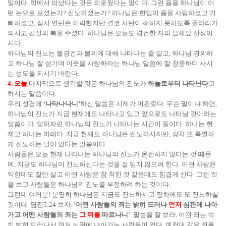
말이다. 악에서 떠났다는 것은 의로웠다는 말이다. 그런 욥을 하나님이 어
떤 눈으로 보셨는가? 진노하셨는가? 하나님은 한없이 욥을 사랑하셨고 기
뻐하셨고, 잠시 연단은 허락했지만 결코 사탄이 해하지 못하도록 울타리가
되시고 갑절의 복을 주셨다. 하나님은 오늘도 경건한 자의 요새요 산성이
시다.
하나님의 진노는 불경건과 불의에 대해 나타나는 줄 알고, 하나님 경외하
고 하나님 잘 섬기며 이웃을 사랑하라는 하나님 말씀에 잘 청종하며 사시
는 성도들 되시기 바란다.
4. 오늘
마지막으로 생각할 것은 하나님의 진노가
하늘로부터 나타난다
고
하시는 말씀이다.
우리 성경에
‘나타나나니’
하신 말씀은 시제가 미완료다. 무슨 말이냐 하면,
하나님의 진노가 지금 현재에도 나타나고 있고 앞으로도 나타날 것이라는
말씀이다. 말하자면 하나님의 진노가 나타나는 시간이 둘이다. 하나는 현
재고 하나는 미래다. 지금 현재도 하나님은 진노하시지만, 장차 또 특별하
게 진노하는 날이 있다는 말씀이다.
사람들은 오늘 현재 나타나는 하나님의 진노가 온전하지 않다는 것 때문
에, 지금도 하나님이 진노하신다는 것을 잘 믿지 않으려 한다. 어떤 사람은
악한데도 잘만 살고 어떤 사람은 참 착한 것 같은데도 힘겹게 산다. 그런 것
을 보고 사람들은 하나님의 진노를 부정하려 하는 것이다.
그런데 여러분! 분명히 하나님은 지금도 진노하시고 장차에도 또 진노하실
것이다. 딤전5:24 보자. ‘
어떤 사람들의 죄는 밝히 드러나
먼저
심판에 나아
가고 어떤 사람들의 죄는
그 뒤를
따르나니
’. 말씀을 잘 보라. 어떤 죄는 속
히 밝히 드러나서 먼저 심판에 나아가는 사람들이 있다. 예컨대 같은 죄를