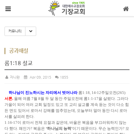
메뉴 건너뛰기
Toggle Dropdown
커뮤니티
공과해설
롬1:18 설교
자니완
Apr 09, 2015
1855
하나님이 진노하시는 자리에서 벗어나라
롬1:18, 14-12주일오전(265)
서론.
올해 여름 7월 8월 두 달 동안 주일오전에 롬1:1-17을 살폈다. 그러다
가을이 되어 여러 교회 일정도 있고 또 교리 설교를 계속 듣는 것이 다소 힘
든 면도 있어서 로마서 강해를 멈추었는데, 오늘부터 얼마 동안 다시 로마
서를 살피려 한다.
1:16-17이 로마서 전체 요절과 같은데, 바울은 복음을 부끄러워하지 않는
다 했다. 왜인가? 복음은
‘하나님의 능력’
이기 때문이다. 무슨 능력인가? 모