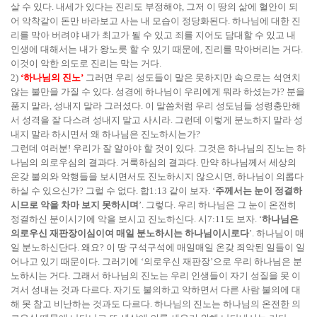
살 수 있다. 내세가 있다는 진리도 부정해야, 그저 이 땅의 삶에 혈안이 되
어 악착같이 돈만 바라보고 사는 내 모습이 정당화된다. 하나님에 대한 진
리를 막아 버려야 내가 최고가 될 수 있고 죄를 지어도 담대할 수 있고 내
인생에 대해서는 내가 왕노릇 할 수 있기 때문에, 진리를 막아버리는 거다.
이것이 악한 의도로 진리는 막는 거다.
2)
‘하나님의 진노’
그러면 우리 성도들이 말은 못하지만 속으로는 석연치
않는 불만을 가질 수 있다. 성경에 하나님이 우리에게 뭐라 하셨는가? 분을
품지 말라, 성내지 말라 그러셨다. 이 말씀처럼 우리 성도님들 성령충만해
서 성격을 잘 다스려 성내지 말고 사시라. 그런데 이렇게 분노하지 말라 성
내지 말라 하시면서 왜 하나님은 진노하시는가?
그런데 여러분! 우리가 잘 알아야 할 것이 있다. 그것은 하나님의 진노는 하
나님의 의로우심의 결과다. 거룩하심의 결과다. 만약 하나님께서 세상의
온갖 불의와 악행들을 보시면서도 진노하시지 않으시면, 하나님이 의롭다
하실 수 있으신가? 그럴 수 없다. 합1:13 같이 보자. ‘
주께서는 눈이 정결하
시므로 악을 차마 보지 못하시며
’. 그렇다. 우리 하나님은 그 눈이 온전히
정결하신 분이시기에 악을 보시고 진노하신다. 시7:11도 보자. ‘
하나님은
의로우신 재판장이심이여 매일 분노하시는 하나님이시로다
’. 하나님이 매
일 분노하신단다. 왜요? 이 땅 구석구석에 매일매일 온갖 죄악된 일들이 일
어나고 있기 때문이다. 그러기에 ‘의로우신 재판장’으로 우리 하나님은 분
노하시는 거다. 그래서 하나님의 진노는 우리 인생들이 자기 성질을 못 이
겨서 성내는 것과 다르다. 자기도 불의하고 악하면서 다른 사람 불의에 대
해 못 참고 비난하는 것과도 다르다. 하나님의 진노는 하나님의 온전한 의