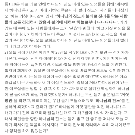
롬1:18은 바로 죄로 인해 하나님의 진노 아래 있는 인생들을 향해 ‘계속해
서 하나님 등지고 죄 아래 거하면 죽습니다. 빨리 진노의 자리를 떠나십시
오’ 하는 외침이다. 같이 읽자. ‘
하나님의 진노가 불의로 진리를 막는 사람
들의 모든 경건하지 않음과 불의에 대하여 하늘로부터 나타나나니
’. 가라
앉는 배 속에 있는 사람들에게는 그저 ‘괜찮다 괜찮다’ 하고 거짓 평안을 줄
일이 아니라, 지체하다가는 다 죽으니 어떻게든 도망가라고 사실을 바로
알려 주어야 하듯, 오늘 교회도 하나님의 진노 아래 있는 인생들에게 빨리
떠나라고 외쳐야 하는 거다.
2) 오늘 댁에 가시면 예레미야 28장을 꼭 읽어보라. 거기 보면 두 선지자가
나온다. 눈물의 선지자 예레미야와 거짓 선지자 하나냐다. 예레미야는 왕
과 백성이 듣기 싫어했지만, 이스라엘을 향한 하나님의 진노를 예언했다.
철저히 회개하지 않으면 예루살렘이 망하고 바벨론에 포로될 것이라 했다.
반면에 하나냐는 왕과 백성이 듣기 좋은 말로만 예언한다. 하나님은 이스
라엘을 너무 사랑하셔서 더 이상 진노하지 않으실 거라 한다. 성전이 있는
한 예루살렘은 망할 수 없고, 이미 1차 2차 포로로 잡혀간 백성까지 하나님
이 곧 돌아오게 하실 거라 했다. 뭔가? 하나냐는 우선 듣기 좋은 말로 ‘
거짓
평안
’을 외쳤고, 예레미야는 우선 듣기 부담스러워도 ‘
하나님의 진노
’를 진
실하게 외쳤다. 그 결과가 뭔가? 하나님이 거짓 평안을 외친 하나냐가 그
해가 가기 전에 죽으리라 말씀하신 대로 그 해 7월에 하나냐가 죽는다. 그
래서 죄인들을 향한 하나님의 진노는 듣기 좋고 안 좋고를 떠나서 오늘 교
회가 외쳐야할 복음의 메시지다. 그래야 진노의 자리에서 속히 떠나야겠구
나 생각을 하지 않겠는가?