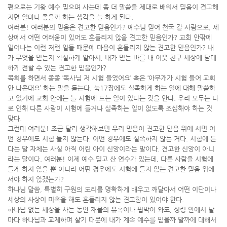
편으로는 기왕 예수 믿으며 사는데 좀 더 말씀을 제대로 배워서 믿음이 견고해
지면 얼마나 좋을까 하는 생각을 늘 하게 된다.
여러분! 여러분의 믿음은 견고한 믿음인가? 예수님 믿어 천국 갈 사람으로, 세
상에서 어떤 어려움이 있어도 흔들리지 않을 견고한 믿음인가? 교회 안팎에
일어나는 이런 저런 일들 때문에 마음이 흔들리지 않는 견고한 믿음인가? 내
가 무엇을 믿는지 확실하게 알아서, 내가 믿는 바를 내 이웃 친구 세상에 담대
하게 전할 수 있는 견고한 믿음인가?
목회를 하면서 종종 ‘목사님 저 시험 들었어요’ 혹은 ‘아무개가 시험 들어 교회
안 나온대요’ 하는 말을 듣는다. 눅17장에도 실족하게 하는 일에 대해 말씀하
고 있기에 교회 안에는 늘 시험에 드는 일이 있다는 것을 안다. 우리 모두는 나
로 인해 다른 사람이 시험에 들거나 실족하는 일이 없도록 조심해야 하는 것
맞다.
그런데 여러분! 조금 달리 생각해보면 우리 믿음이 견고한 믿음 위에 서면 어
떤 경우에도 시험 들지 않는다. 어떤 경우에도 실족하지 않는 거다. 시험에 든
다는 말 자체는 사실 아직 어린 아이 신앙이라는 말이다. 견고한 신앙이 아니
라는 말이다. 여러분! 이제 예수 믿고 산 연수가 있는데, 다른 사람을 시험에
들게 하지 않을 뿐 아니라 어떤 경우에도 시험에 들지 않는 견고한 믿음 위에
서야 하지 않겠는가?
하나님 말씀, 특별히 구원의 도리를 명확하게 배우고 깨달아서 어떤 이단이나
세상의 사상이 미혹을 해도 흔들리지 않는 견고함이 있어야 한다.
하나님 없는 세상을 사는 동안 재물의 유혹이나 핍박이 와도, 성령 안에서 날
마다 하나님과 교제하며 살기 때문에 내가 계속 예수를 믿을까 말까에 대해서