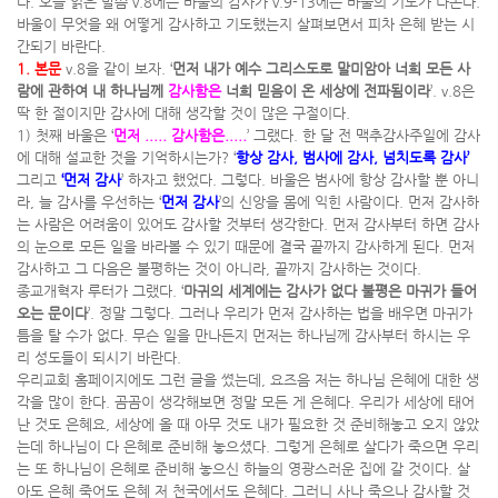
다. 오늘 읽은 말씀 v.8에는 바울의 감사가 v.9-13에는 바울의 기도가 나온다.
바울이 무엇을 왜 어떻게 감사하고 기도했는지 살펴보면서 피차 은혜 받는 시
간되기 바란다.
1. 본문
v.8을 같이 보자. ‘
먼저 내가 예수 그리스도로 말미암아 너희 모든 사
람에 관하여 내 하나님께
감사함은
너희 믿음이 온 세상에 전파됨이라
’. v.8은
딱 한 절이지만 감사에 대해 생각할 것이 많은 구절이다.
1) 첫째 바울은 ‘
먼저 ..... 감사함은.....
’ 그랬다. 한 달 전 맥추감사주일에 감사
에 대해 설교한 것을 기억하시는가? ‘
항상 감사, 범사에 감사, 넘치도록 감사’
그리고
‘먼저 감사
’ 하자고 했었다. 그렇다. 바울은 범사에 항상 감사할 뿐 아니
라, 늘 감사를 우선하는 ‘
먼저 감사
’의 신앙을 몸에 익힌 사람이다. 먼저 감사하
는 사람은 어려움이 있어도 감사할 것부터 생각한다. 먼저 감사부터 하면 감사
의 눈으로 모든 일을 바라볼 수 있기 때문에 결국 끝까지 감사하게 된다. 먼저
감사하고 그 다음은 불평하는 것이 아니라, 끝까지 감사하는 것이다.
종교개혁자 루터가 그랬다. ‘
마귀의 세계에는 감사가 없다 불평은 마귀가 들어
오는 문이다
’. 정말 그렇다. 그러나 우리가 먼저 감사하는 법을 배우면 마귀가
틈을 탈 수가 없다. 무슨 일을 만나든지 먼저는 하나님께 감사부터 하시는 우
리 성도들이 되시기 바란다.
우리교회 홈페이지에도 그런 글을 썼는데, 요즈음 저는 하나님 은혜에 대한 생
각을 많이 한다. 곰곰이 생각해보면 정말 모든 게 은혜다. 우리가 세상에 태어
난 것도 은혜요, 세상에 올 때 아무 것도 내가 필요한 것 준비해놓고 오지 않았
는데 하나님이 다 은혜로 준비해 놓으셨다. 그렇게 은혜로 살다가 죽으면 우리
는 또 하나님이 은혜로 준비해 놓으신 하늘의 영광스러운 집에 갈 것이다. 살
아도 은혜 죽어도 은혜 저 천국에서도 은혜다. 그러니 사나 죽으나 감사할 것