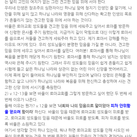
는 달리 고민의 여지가 없는 그런 견고한 믿음 위에 서야 한다.
우리네 인생은 창조주요 심판자이신 하나님 앞에 청지기 인생인 줄 알기에, 나
만을 위해 살지 않고 하나님 나라와 영광을 위해 산다하는 확고한 인생의 목표
가 흔들리지 않는 견고한 믿음 위에 서야 하는 것이다.
바울은 로마교회 성도들을 견고한 믿음 위에 세워주고 싶어서 로마를 방문하
여 신령한 은사를 주기 원했는데, 지금까지 길이 막힘으로 대신 이렇게 로마서
를 씀으로서 저들을 견고하게 세워주려 하고 있다. 제가 로마서 강해를 하는
이유도 여기에 있다. 우리 성도님들이 분명한 믿음을 가질 뿐 아니라, 견고한
믿음 위에 세우고 싶어서 로마서를 살핀다. 여러분! 로마서를 통해 하나님이
복음을 분명히 깨닫게 하시기 원한다. 로마서를 통해 하나님이 넘치는 성령의
역사와 은혜 주시기 원한다. 그래서 우리 성도들의 믿음이 쉽게 흔들리고 쉽게
시험에 들고 삶은 하나님 나라와 상관이 없는 어린 아이 신앙을 벗어버리고,
이제 목에 칼이 들어와도 하나님을 부인하지 않으며 날마다 성령의 은혜를 경
험하고 살고 나아가 하나님의 나라와 복음을 위해 헌신하고 충성하며 사는 견
고한 신앙 위에 서시기를 축원한다.
2) v.12-13을 보면 바울이 로마교회를 그렇게 방문하고 싶어 했던 두 번째 세
번째 이유가 나온다.
둘째 이유는 뭔가? v.12을 보면 ‘
너희와 나의 믿음으로 말미암아
피차 안위함
을 얻으려
함이라
’ 하신다. 바울의 믿음 때문에 로마교회 성도들이 위로를 받
고, 로마교회 성도들의 믿음 때문에 바울도 위로를 받도록, 피차 위로를 받도
록 바울은 소원하고 있다.
여기서 생각할 것이 하나 있는데, 뭐냐 하면 로마교회 성도들 인해 사도인 바
울이 위로를 받는 것은 첫 번째 목적인 저들의 믿음이 견고해진 결과라는 사실