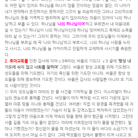
도 어떤 일이 있어도 하나님을 떠나지 않을 것이라는 믿음의 결단, 더 나아가
내가 연약해서 온전하지는 못하지만 그것이 늘 죄송하지만 그러나 고의적으로
하나님의 뜻을 거역하고 범죄하며 살지 않으리라는 마음이 있어야 ‘나의 하나
님’하고 부를 수 있다. 하나님을 ‘
나의 하나님이여
’하고 부르면서 내 마음대로
살 수 있는가? 하나님이 나의 하나님이신데 하나님 잊어버리고 육체의 소욕을
따라 살 수 있는가? 그러지 못하는 거다. 그러기에 우리 성도님들이 이제부는
하나님을 부르실 때 꼭 ‘나의 하나님’라고 부르시고, 나의 하나님 사랑을 누리
고 사시고, 나의 하나님을 늘 가까이하고 친밀하게 교제하며 사시기를 축원한
다.
2. 로마교회를
인한 감사에 이어 v.9부터는 바울의 기도다. v.9 끝에
‘항상 내
기도에 쉬지 않고 너희를 말하며’
그랬다. 바울은 항상 교회를 위해 기도했다.
성도들을 위해 기도했다. 자기의 육신을 위한 기도만 아니라, 바울은 항상 성
도들을 위해 중보하며 기도한 것이다. 바울은 감사의 사람일뿐 아니라 또 기도
의 사람이었던 것이다.
1) 우리 성도님들이 마라의 쓴 물 사건을 기억하실 줄 안다. 이스라엘이 하나
님의 권능으로 홍해를 건넜다. 바닷물이 마치 벽처럼 서고 바다 가운데 길이
열려 마른 땅을 지나듯 홍해를 건넜다. 여러분! 직접 이 광경을 목격했을 때 저
들의 마음이 어떠했겠는가? 가슴이 터질 듯 감격스럽고 벅차하지 않았겠는가?
그렇게 감격한 마음으로 이제 약속의 땅을 향해 광야 행군을 시작했다. 그런데
사흘 길을 가도 마실 물이 없었다. 마라에 이르렀는데 마치 물을 발견했다. 얼
마나 기뻤겠는가? 정신없이 물을 퍼 마셨는데, 아 이 물이 바다의 소금기가 섞
여 도저히 쓰서 마실 수가 없다. 그때 백성들의 입에서 불평이 터져 나오고 모