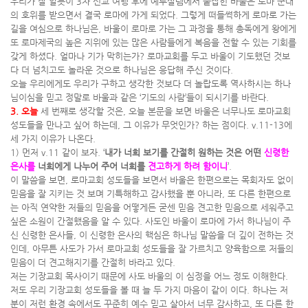
우리가 잘 알듯이 3차 선교 여행 후에 예루살렘에서 붙잡힌 바울은 로마 군대
의 호위를 받으면서 결국 로마에 가게 되었다. 그렇게 떠들썩하게 로마로 가는
길을 여심으로 하나님은, 바울이 로마로 가는 그 과정을 통해 총독에게 왕에게
또 로마제국의 높은 지위에 있는 많은 사람들에게 복음을 전할 수 있는 기회를
갖게 하셨다. 얼마나 기가 막히는가? 로마교회를 두고 바울이 기도했던 것보
다 더 넘치고도 놀라운 것으로 하나님은 응답해 주신 것이다.
오늘 우리에게도 우리가 구하고 생각한 것보다 더 놀랍도록 역사하시는 하나
님이심을 믿고 정말로 바울과 같은 ‘기도의 사람’들이 되시기를 바란다.
3. 오늘
세 번째로 생각할 것은, 오늘 본문을 보면 바울은 너무나도 로마교회
성도들을 만나고 싶어 하는데, 그 이유가 무엇인가? 하는 점이다. v.11-13에
세 가지 이유가 나온다.
1) 먼저 v.11 같이 보자. ‘
내가 너희 보기를 간절히 원하는 것은 어떤
신령한
은사를
너희에게 나누어 주어 너희를
견고하게 하려 함이니
’.
이 말씀을 보면, 로마교회 성도들을 보면서 바울은 한편으로는 목회자도 없이
믿음을 잘 지키는 것 보며 기특해하고 감사했을 뿐 아니라, 또 다른 한편으로
는 아직 연약한 저들의 믿음을 어떻게든 굳센 믿음 견고한 믿음으로 세워주고
싶은 소원이 간절했음을 알 수 있다. 사도인 바울이 로마에 가서 하나님이 주
신 신령한 은사들, 이 신령한 은사의 핵심은 하나님 말씀을 더 깊이 전하는 것
인데, 아무튼 사도가 가서 로마교회 성도들을 잘 가르치고 양육함으로 저들의
믿음이 더 견고해지기를 간절히 바라고 있다.
저는 기장교회 목사이기 때문에 사도 바울의 이 심정을 어느 정도 이해한다.
저도 우리 기장교회 성도들을 볼 때 늘 두 가지 마음이 같이 이다. 하나는 저
분이 저런 환경 속에서도 꾸준히 예수 믿고 살아서 너무 감사하고, 또 다른 한