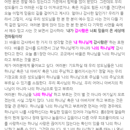
어떤 분은 정말 예수 믿는다고 가문에서 핍박을 많이 받았다. 그런데도 우리
성도들이 그 어려운 시절 다 이겨내셨거나, 혹은 지금도 힘든 시기를 견디면서
오늘 이렇게 믿음의 길을 걸어가고 계시다. 얼마나 감사한 일인가? 우리가 몰
라서 그렇지, 사실 우리 성도님들 한 분 한 분이 예수 믿고 사는 것이 다들 기
적 같은 일이다. 여러분 옆에 앉아 있는 한 분 한 분이 다 기막힌 사연들 속에
서 예수 믿고 사는 것 보면서 감사하라. ‘
내가
감사함은
너희 믿음이 온 세상에
전파됨이라
’
3) 바울의 감사에서 한 가지 더 생각할 것은
‘
내 하나님께
감사함은
’
하는 표현
이다. 바울은 감사를 드리면서 그냥 ‘하나님께’가 아니라 ‘
나의 하나님께
’ 감사
한다고 한다. 오늘 롬1장만 아니다. 곳곳에서 바울은 하나님을 ‘나의 하나님’이
라고 부르는 것을 본다.
제가 여러분에게 물어보고 싶다. 여러분! 기도하실 때 우리 성도님들은 ‘나의
하나님’ 혹은 ‘내 아버지’ 혹은 ‘나의 주님’하고 불러지시는가? 정말 저는 우리
기장교회 모든 성도님들이 하나님을 ‘나의 하나님’으로 주님을 ‘나의 주님’으로
부르실 수 있기를 소원한다. 우리 목사님의 하나님, 우리 어머니 아버지의 하
나님이 아니라 나의 하나님으로 믿고 부르라.
여러분! 하나님을 ‘
나의 하나님
’ 하고 부르는 것이 별 것 아니라 여기실지 모르
겠는데, 사실 그렇지 않다. ‘나의 하나님’ 혹은 ‘내 아버지여’ 하고 부르는 것은
정말 큰 은혜다. 하나님을 ‘나의 하나님’하고 부르려면 먼저는 어떤 경우에도
하나님이 나를 사랑하신다는 확실한 믿음이 있어야 가능하다. 롬8장에 말씀하
듯이 현재 일이나 장래 일이나 높음이나 깊음이나 다른 아무 피조물이라도 나
를 사랑하시는 하나님 사랑은 끊어지지 않는다는 확신이 있을 때 ‘나의 하나
님’하고 부를 수 있다. 그것만 아니다. 또 ‘나의 하나님’하고 부를 때는 나 역시