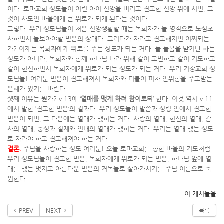
이다. 로마교회 성도들이 어린 아이 신앙을 버리고 견고한 신앙 위에 서면, 그
것이 사도인 바울에게 큰 위로가 되게 된다는 것이다.
그렇다. 우리 성도님들이 처음 신앙생활할 때는 목회자가 늘 영적으로 노심초
사하면서 돌보아야할 믿음의 상태다. 그러다가 자라고 견고해지면 어찌되는
가? 이제는 목회자에게 위로를 주는 성도가 되는 거다. 늘 돌봄을 받기만 하는
성도가 아니라, 목회자와 함께 하나님 나라 위해 같이 고민하고 같이 기도하고
같이 헌신하면서 목회자에게 위로가 되는 성도가 되는 거다. 우리 기장교회 성
도님들! 여러분 믿음이 견고해져서 목회자와 더불어 피차 안위함을 주고받는
은혜가 있기를 바란다.
셋째 이유는 뭔가? v.13에 ‘
열매를 맺게 하려 함이로되
’ 한다. 이것 역시 v.11
에서 말한 ‘견고한 믿음’의 결과다. 우리 성도들이 말씀과 성령 안에서 견고한
믿음이 되면, 그 다음에는 열매가 맺히는 거다. 사랑의 열매, 헌신의 열매, 감
사의 열매, 충성과 절제와 인내의 열매가 맺히는 거다. 우리는 열매 맺는 성도
로 자라야 하고 견고해져야 하는 거다.
결론.
주님을 사랑하는 성도 여러분! 오늘 로마교회를 향한 바울의 기도처럼
우리 성도님들이 견고한 믿음, 목회자에게 위로가 되는 믿음, 하나님 앞에 열
매를 맺는 멋지고 아름다운 믿음의 거목들로 살아가시기를 주님 이름으로 축
원한다.
이 게시물을
PREV
NEXT
목록