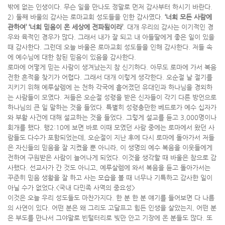
밖에 없는 인생이다. 무슨 일을 만나도 정말로 먼저 감사부터 하시기 바란다.
2) 둘째 바울의 감사는 로마교회 성도들을 인한 감사였다.
‘너희 모든 사람에
관하여’ ‘너희 믿음이 온 세상에 전파됨이라’
. 대개 우리의 감사는 이기적인 경
우와 육적인 경우가 많다. 그래서 내가 잘 되고 내 아들딸에게 좋은 일이 있을
때 감사한다. 그런데 오늘 바울은 로마교회 성도들을 인해 감사한다. 저들 속
에 예수님에 대한 참된 믿음이 있음을 감사한다.
로마에 어떻게 믿는 사람이 생겨났는지 참 신기하다. 아무도 로마에 가서 복음
전한 흔적을 찾기가 어렵다. 그래서 대개 이렇게 생각한다. 오순절 날 절기를
지키기 위해 예루살렘에 는 천하 각국에 흩어졌던 유대인과 하나님을 경외하
는 사람들이 모였다. 저들은 오순절 성령을 받은 신자들이 각기 다른 방언으로
하나님의 큰 일 말하는 것을 들었다. 특별히 성령충만한 베드로가 예수 십자가
와 부활 사건에 대해 설교하는 것을 들었다. 그렇게 설교를 듣고 3,000명이나
회개를 했다. 행2:10에 보면 바로 이때 모였던 사람 중에는 로마에서 왔던 사
람들도 다수가 포함되었는데, 오순절이 지난 후에 다시 로마에 돌아가서 저들
은 자신들의 믿음을 잘 지켰을 뿐 아니라, 이 생명의 예수 복음을 이웃들에게
전하여 구원받은 사람이 늘어나게 되었다. 이것을 생각할 때 바울은 참으로 감
사했다. 선교사가 간 것도 아니고, 예루살렘에 와서 복음을 듣고 돌아가서는
꾸준히 믿음 생활을 잘 하고 사는 모습을 볼 때 너무나 기특하고 감사한 일이
아닐 수가 없었다.<국내 다민족 사역의 중요성>
이것은 오늘 우리 성도들도 마찬가지다. 한 분 한 분 얘기를 들어보면 다 나름
의 사연이 있다. 어떤 분은 왜 그리도 고달프고 힘든 인생을 살았는지, 어떤 분
은 부도를 만나서 그야말로 빈털터리로 빚만 안고 기장에 온 분들도 많다. 또