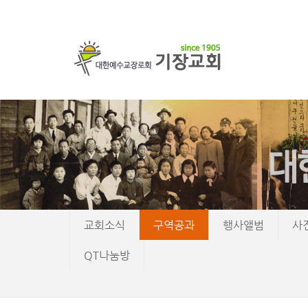
교회소식
구역공과
행사앨범
사
QT나눔방