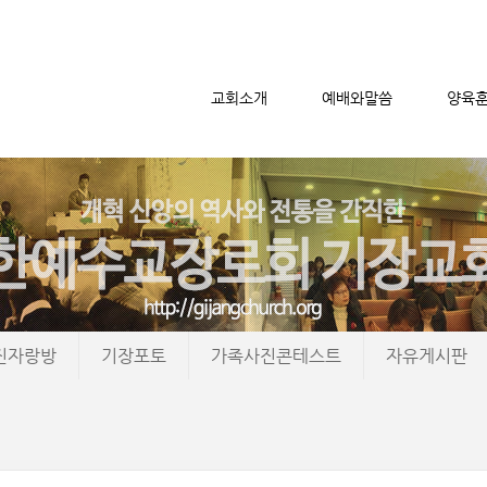
교회소개
예배와말씀
양육
메뉴 건너뛰기
진자랑방
기장포토
가족사진콘테스트
자유게시판