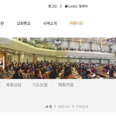
|
로그인
LANG: 한국어
훈련
교회학교
사역소개
커뮤니티
목회상담
기도요청
예화자료
홈
커뮤니티
구역공과