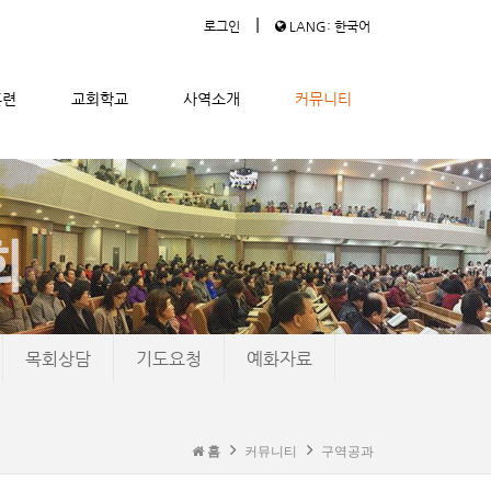
|
로그인
LANG: 한국어
훈련
교회학교
사역소개
커뮤니티
목회상담
기도요청
예화자료
홈
커뮤니티
구역공과