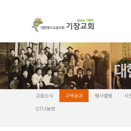
교회소식
구역공과
행사앨범
사
QT나눔방