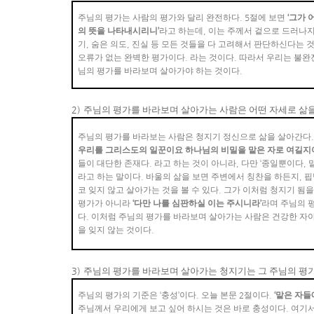
주님의 평가는 사람의 평가와 달리 완전하다
. 5
절에 보면
‘
그가 
의 뜻을 나타내시리니
’
라고 하는데
,
이는 주께서 겉으로 드러나지
기
,
숨은 의도
,
진실 등 모든 것들을 다 고려해서 판단하신다는 
오류가 없는 완벽한 평가이다
.
라는 것이다
.
따라서 우리는 불완
님의 평가를 바라보며 살아가야 하는 것이다
.
2)
주님의 평가를 바라보며 살아가는 사람은 어떤 자세로 삶
주님의 평가를 바라보는 사람은 청지기 정신으로 삶을 살아간다
우리를 그리스도의 일꾼이요 하나님의 비밀을 맡은 자로 여길지
들이 대단한 존재다
.
라고 하는 것이 아니라
,
다만
‘
종일뿐이다
,
라고 하는 말이다
.
바울의 삶을 보면 주변에서 칭찬을 하든지
,
핍
코 잊지 않고 살아가는 것을 볼 수 있다
.
그가 이처럼 청지기 됨을
평가가 아니라
‘
다만 나를 심판하실 이는 주시니라
’
라며 주님의 
다
.
이처럼 주님의 평가를 바라보며 살아가는 사람은 건강한 자
을 잊지 않는 것이다
.
3)
주님의 평가를 바라보며 살아가는 청지기는 그 주님의 평
주님의 평가의 기준은
‘
충성
’
이다
.
오늘 본문
2
절이다
.
‘
맡은 자들
주님께서 우리에게 보고 싶어 하시는 것은 바로 충성이다
.
여기