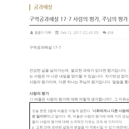
공과해설
구역공과해설 17-7 사람의 평가, 주님의 평가
울울이 아빠
Feb 12, 2017
(22:45:05)
658
구역공과해설
17-7
건강한 삶을 살아가는데
,
필요한 과제가 있다면 평가입니다
.
는 사람은 더 나은 내일을 맞이할 수 있습니다
.
자기반성 없이
사람의 평가이며
,
다른 하나는 주님의 평가입니다
.
말씀을 통
사람의 평가
1)
바울은 사람의 평가에 대해 어떻게 생각합니까
?,
그 이유
오늘 본문
3
절에 바울은 이렇게 말한다
.
‘
너희에게나 다른 사람에
은 일이라
’
라고 말이다
.
즉
,
바울은 사람의 평가에 대해 거의 관
울이 사람의 평가에 대해 소극적인 이유는 크게 세 가지이다
.
a.
교회 안에 초래된 갈등과 분열을 더 악화시킬 수 있기 때문에
(