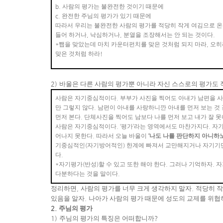
b.
사람의 평가는 불완전한 것이기 때문에
c.
완전한 주님의 평가가 있기 때문에
따라서 우리는 불완전한 사람의 평가를 적당히 작게 여김으로 온
들어 하거나
,
낙심하거나
,
분열을 조장해서는 안 되는 것이다
.
*
쨉을 맞았는데 마치 카운터펀치를 맞은 것처럼 되지 마라
,
오히
맞은 것처럼 하라
!
2)
바울은 다른 사람의 평가뿐 아니라 자신 스스로의 평가도
사람은 자기중심적이다
.
부부가 사진을 찍어도 아내가 남편을 사
만 그렇지 않다
.
남편이 아내를 사랑하니깐 아내를 먼저 보는 것 
먼저 본다
.
단체사진을 찍어도 남보다 나를 먼저 보고 내가 잘 
사람은 자기중심적이다
. ‘
평가
’
라는 영역에서도 마찬가지다
.
자
어나지 못한다
.
따라서 오늘 바울이
‘
나도 나를 판단하지 아니하
기중심적인
(
자기방어적인
)
한계에 빠져서 교만해지거나 자기기만
다
.
*
자기평가
(
반성
)
할 수 있고 또한 해야 한다
.
그러나 기억하자
.
자
다분하다는 것을 말이다
.
정리하면
,
사람의 평가를 너무 크게 생각하지 말자
.
적당히 작
있음을 알자
.
나아가 사람의 평가 때문에 성도의 교제를 위협
2.
주님의 평가
1)
주님의 평가의 특징은 어떠합니까
?