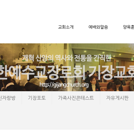
교회소개
예배와말씀
양육
메뉴 건너뛰기
진자랑방
기장포토
가족사진콘테스트
자유게시판