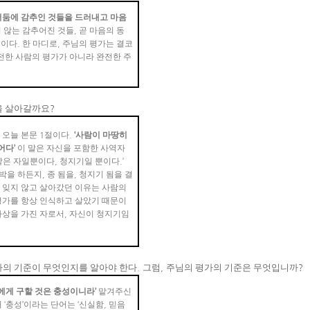
어둠에 감추인 것들을 드러내고 마음
 않는 감추어진 것들
,
곧 마음의 동
것이다
.
한 마디로
,
주님의 평가는 결코
전한 사람의 평가가 아니라 완전한 주
을 살아갈까요
?
.
오늘 본문
1
절이다
.
‘
사람이 마땅히
어다
’
이 말은 자신을 포함한 사역자
맡은 자일뿐이다
,
청지기일 뿐이다
.’
박을 하든지
,
종 됨을
,
청지기 됨을 결
 잊지 않고 살아갔던 이유는 사람의
평가를 항상 인식하고 살았기 때문이
아상을 가진 자로서
,
자신이 청지기임
가의 기준이 무엇인지를 알아야 한다
.
그럼
,
주님의 평가의 기준은 무엇입니까
?
에게 구할 것은 충성이니라
’
맡겨주신
서
‘
충성
’
이라는 단어는
‘
신실함
,
믿음