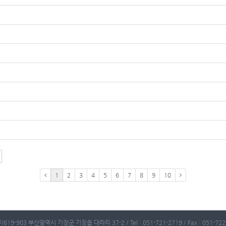
1
2
3
4
5
6
7
8
9
10
)619-903 부산광역시 기장군 기장읍 대라리 37-2 / Tel : 051-721-2719 / Fax : 051-722-