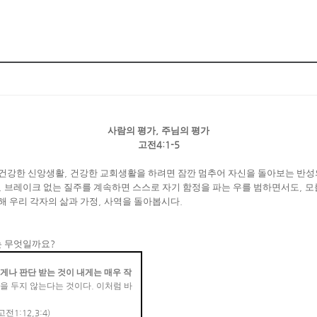
사람의 평가
,
주님의 평가
고전
4:1-5
건강한 신앙생활
,
건강한 교회생활을 하려면 잠깐 멈추어 자신을 돌아보는 반
,
브레이크 없는 질주를 계속하면 스스로 자기 함정을 파는 우를 범하면서도
,
모
해 우리 각자의 삶과 가정
,
사역을 돌아봅시다
.
는 무엇일까요
?
게나 판단 받는 것이 내게는 매우 작
심을 두지 않는다는 것이다
.
이처럼 바
고전
1:12,3:4)