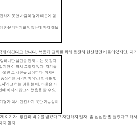
전하지 못한 사람의 평가 때문에 힘
려 카운터펀치를 맞았는데 마치 쨉을
 작게 여긴다고 합니다
.
복음과 교회를 위해 온전히 헌신했던 바울이었지만
,
자기
랑하니깐 남편을 먼저 보는 것 같지
같지만 이 역시 그렇지 않다
.
자기를
못나오면 그 사진을 싫어한다
.
이처럼
기중심적인
(
자기방어적인
)
한계를 벗
노니
’
라고 하는 것을 볼 때
,
바울은 자
에 빠지지 않고자 했음을 알 수 있
기평가 역시 완전하지 못한 가능성이
게 여기자
.
칭찬과 박수를 받았다고 자만하지 말자
.
좀 섭섭한 말 들었다고 해서
하지 말자
.