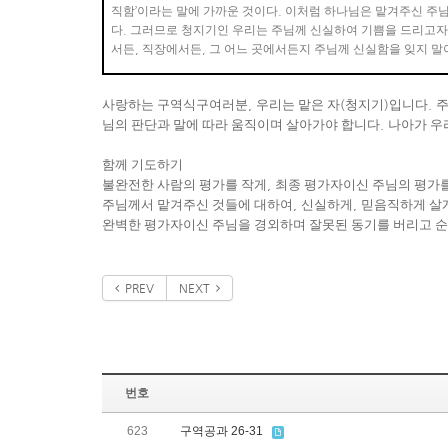
직함
’
이라는 말에 가까운 것이다
.
이처럼 하나님은 맡겨주신 주
다
.
그러므로 청지기인 우리는 주님께 신실하여 기쁨을 드리고자
서든
,
직장에서든
,
그 어느 곳에서든지 주님께 신실함을 잊지 말
사랑하는 구역식구여러분
,
우리는 맡은 자
(
청지기
)
입니다
.
주
님의 판단과 말에 따라 움직이며 살아가야 합니다
.
나아가 우
함께 기도하기
불완전한 사람의 평가를 작게
,
최종 평가자이신 주님의 평가를
주님께서 맡겨주신 것들에 대하여
,
신실하게
,
믿음직하게 살
완벽한 평가자이신 주님을 경외하며 잘못된 동기를 버리고 
PREV
NEXT
번호
623
구역공과 26-31