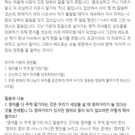
하는 마음에 사랑이 깃든 당부의 말을 잊지 못합니다
. ‘
몸조심하고 끼니 거르지
말고 차 조심하고 아프지 말거라
.’
하고 말입니다
.
집안에서 이미 몇 번 말씀하
셨는데
,
밖에까지 따라 나오셔서 차가 출발할 때까지 계속해서 자식 위하는 사
랑의 당부의 말씀을 잊지 않으십니다
.
이번 주 말씀 벧전
5:7-14
이 바로 그런 뉘
앙스의 말씀입니다
.
고난 가운데 믿음으로 살아가는 영적 자녀들인 성도들을
위로하기 위해 편지를 썼는데
,
이제 마무리할 때가 되었습니다
.
그런데 베드로
는 뭔가 못내 아쉬워서 쉽게 펜을 놓지를 못합니다
.
조금이라도 더 위로하고 격
려하고 싶어서 말이다
.
그래서 베드로는 오늘 본문에서 인사와 함께
‘
마지막 사
랑의 권면들
’
을 말하는 것이다
.
마지막 사랑의 권면들
,
1.
염려를 다 주께 맡기라
(7
절
)
2.
근신하고 깨어 마귀를 대적하라
(8-9
절
)
3.
모든 은혜의 하나님이 우리를 온전하게 하여 자기의 영원한 영광에 들어가게 하신다
(10
절
)
말씀과 나눔
1.
염려를 다 주께 맡기라는 것은 우리가 세상을 살 때 염려거리가 늘 있다는
것을 전제합니 다
.
염려거리가 있지만 염려의 종이 되지 않으려면 어떻게 해야
할까요
?
-‘
염려를 다 주께 맡기라
’
라고 말씀하신 것처럼 염려를 다 주께 맡겨야 한다
.
‘
염려의 종으 로 사느냐 아니면 평안을 누리고 사느냐
’
하는 문제는
‘
염려할 거
리가 있느냐 없느냐
’
에 결 정되는 것이 아니라
‘
주께 맡기고 사느냐 아니면 내