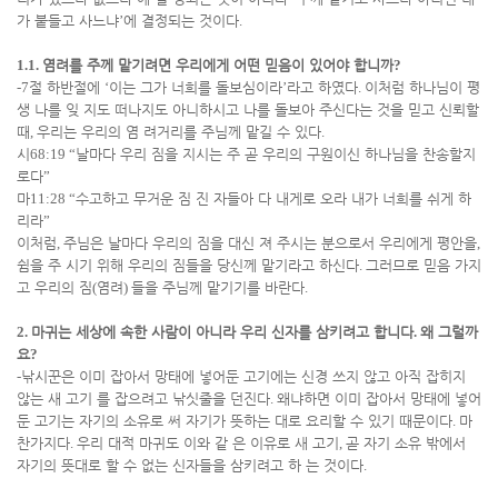
가 붙들고 사느냐
’
에 결정되는 것이다
.
1.1.
염려를 주께 맡기려면 우리에게 어떤 믿음이 있어야 합니까
?
-7
절 하반절에
‘
이는 그가 너희를 돌보심이라
’
라고 하였다
.
이처럼 하나님이 평
생 나를 잊 지도 떠나지도 아니하시고 나를 돌보아 주신다는 것을 믿고 신뢰할
때
,
우리는 우리의 염 려거리를 주님께 맡길 수 있다
.
시
68:19 “
날마다 우리 짐을 지시는 주 곧 우리의 구원이신 하나님을 찬송할지
로다
”
마
11:28 “
수고하고 무거운 짐 진 자들아 다 내게로 오라 내가 너희를 쉬게 하
리라
”
이처럼
,
주님은 날마다 우리의 짐을 대신 져 주시는 분으로서 우리에게 평안을
,
쉼을 주 시기 위해 우리의 짐들을 당신께 맡기라고 하신다
.
그러므로 믿음 가지
고 우리의 짐
(
염려
)
들을 주님께 맡기기를 바란다
.
2.
마귀는 세상에 속한 사람이 아니라 우리 신자를 삼키려고 합니다
.
왜 그럴까
요
?
-
낚시꾼은 이미 잡아서 망태에 넣어둔 고기에는 신경 쓰지 않고 아직 잡히지
않는 새 고기 를 잡으려고 낚싯줄을 던진다
.
왜냐하면 이미 잡아서 망태에 넣어
둔 고기는 자기의 소유로 써 자기가 뜻하는 대로 요리할 수 있기 때문이다
.
마
찬가지다
.
우리 대적 마귀도 이와 같 은 이유로 새 고기
,
곧 자기 소유 밖에서
자기의 뜻대로 할 수 없는 신자들을 삼키려고 하 는 것이다
.