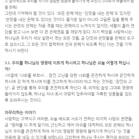
③
궁극적으로 우리를 자기의 영원한 영광에 들어가게 해 주신다
. (
미래
/
저 하늘에서 받
을 은혜
)
그런데 기억해야 할 것이 있다
. ‘
모든 은혜
’
에는
‘
단맛을 내는 은혜
’
도 있지만
‘
쓴맛을 내는 은혜
’
도 있다는 것이다
.
즐거운 일이 아니라 고달픈 일을 통해 주
시는 쓴맛의 은혜는 처음 겪을 때는 은혜라고 느껴지지 않지만
,
세월이 흘러 연
단을 받고 나서 보면 더 큰 은혜였음 을 깨닫게 된다
.
자기 백성을 사랑하시는
하나님은 우리가 세상 살면서 겪는 모든 것들
,
곧 단맛과 쓴맛들을 은혜의 도구
로 삼으시고
,
그 모든 것이 합력하여 선과 은혜가 되도록 하신 다는 것을 기억
하시기 바란다
.
3.1.
우리를 하나님의 영광에 이르게 하시려고 하나님은 오늘 어떻게 하십니
까
?
-10
절에
‘
너희를 부르사
...
잠깐 고난을 당한 너희를 온전하게 하시며 굳건하게
하시며 강 하게 하시며 터를 견고하게 하시리라
’
라고 하는 것처럼
, ‘
잠깐의 고
난
’,
곧 연단을 통해 우리를 온전하도록 하신다
.
즉
,
죄악된 습성 그대로 영광에
들어가지 않도록
,
하나님 자녀 로서 마땅히 갖추어야할 거룩한 성품들을 갖도
록 도와주시는 것이다
.
마무리하는 이야기
사랑하는 구역식구 여러분
,
오늘 베드로 사도가 전하는 마지막 사랑의 권면들
,
곧
“
염려를 다 주께 맡기라
,
근신하고 깨어 마귀를 대적하라
,
모든 은혜의 하나
님이 우리를 온전하게 하여 자기의 영원한 영광에 들어가게 하신다
.”
는 것을
마음에 잘 새길 수 있기를 바랍니다
.
그리하여 하나님 주시는 평안과 승리의 기