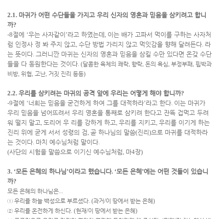
2.1.
마귀가 어떤 수단들을 가지고 우리 신자의 영혼과 믿음을 삼키려고 합니
까
?
-8
절에
‘
우는 사자같이
’
라고 하였는데
,
이는 배가 고파서 먹이를 구하는 사자처
럼 인정사 정 봐 주지 않고
,
수단 방법 가리지 않고 먹잇감을 향해 달려든다
.
라
는 뜻이다
.
그러니깐 마귀는 신자의 영혼과 믿음을 삼킬 수만 있다면 온갖 수단
들을 다 동원한다는 것이다
.
(
달콤한 육체의 쾌락
,
향락
,
돈의 욕심
,
부정부패
,
핍박과
비방
,
위협
,
고난
,
거짓 진리 등등
)
2.2.
우리를 삼키려는 마귀의 공격 앞에 우리는 어떻게 해야 합니까
?
-9
절에
‘
너희는 믿음을 굳건하게 하여 그를 대적하라
’
라고 한다
.
이는 마귀가
우리 믿음을 넘어뜨려서 우리 영혼을 통째로 삼키려 한다고 잔뜩 겁먹고 두려
워 떨지 말고
,
도리어 우 리를 강하게 하고
,
우리를 지키고
,
우리를 이기게 하는
진리 위에 굳게 서서 성령의 검
,
곧 하나님의 말씀
(
진리
)
으로 마귀를 대적하라
는 것이다
.
마치 예수님처럼 말이다
.
(
사단의 시험을 말씀으로 이기신 예수님처럼
,
마
4
장
)
3. ‘
모든 은혜의 하나님
’
이라고 했습니다
. ‘
모든 은혜
’
에는 어떤 것들이 있습니
까
?
모든 은혜의 하나님은
...
①
우리를 하늘 백성으로 부르셨다
. (
과거
/
이 땅에서 받는 은혜
)
②
우리를 온전하게 하신다
. (
현재
/
이 땅에서 받는 은혜
)