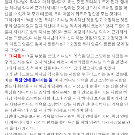
둘째 하나님이 약속에 대해 맹세까지 하신 것은 우리의 위로가 된다. 맹세
는 하나님 약속에 근거해서 내가 소망하는 것이 반드시 이루어질 줄을 확
신할 수 있게 해 주기 때문에, 우리 마음에 위로요 평안을 주는 것이다.
그러기에 v.19a을 보면, 우리가 하나님 약속하신 것을 믿고 소망하는 것은
우리 영혼의 닻과 같다 하신다. 하나님 약속이 뭐라 했는가? 첫째 구원이요
둘째 지키시고 함께 하시는 것이라 했다. 이렇게 하나님 약속에 근거해서
나는 구원받았다 나는 하나님이 지키신다 하는 것을 딱 믿고 소망하면, 우
리 마음도 영혼도 얼마나 든든하는가? 소망은 우리 영혼의 든든한 닻과 같
다 그 말이다.
5. 그 다음
v.19 끝 부분을 보면, 하나님의 약속을 믿고 소망하는 사람은 누
구라도 하는 일이 있다 하신다. 예컨대 아브라함은 하나님 약속을 믿었다.
그래서 본토 친척 아비 집을 떠나 약속의 땅에 왔고 제단을 쌓았다.
그와 같이 오늘도 하나님 약속을 믿는 사람은 누구라도 하는 일이 있는데,
바로 ‘
휘장 안에 들어가는 일’
이다. 하나님 약속을 믿고 소망하는 사람은
반드시 휘장을 지나 하님이 임재해 계신 지성소에 늘 들어가는 삶을 산다.
휘장을 지나 하나님 임재해 계신 은혜의 보좌 안으로 들어가는 사람은 하
나님 약속을 소망하는 사람이고, 휘장을 지나 하나님 보좌로 들어가지 않
는 사람은 하나님 약속을 소망하지 않는 사람인 것이다. 하나님 약속을 믿
는다면 응당 휘장을 지나 하나님께로 나아가야 한다.
그런데 v.20을 보시면, 약속을 믿는 사람이 휘장 안에 들어가면, 휘장 안에
서 예수님이 멜기세덱의 반차를 좇아 우리를 위해 영원한 대제사장으로 먼
저 들어가 계신다.
사실 예수님이 우리보다 먼저 휘장 안에 들어가 계시기 때문에, 휘장 안에