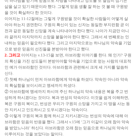
이 하나님을 믿기에 믿음으로 사랑을 나타내고 성도를 또 열심히 섬기는
삶을 살고 있기 때문이라 했다. 그렇게 믿음 생활 잘 하는 것 볼 때 구원받
을 것이 확실하다 한 것이다.
이어지는 11-12절에는 그렇게 구원받을 것이 확실한 사람들이 어떻게 살
아야 하는지 권면한다. 구원의 확신이 있는 신자는 동일한 부지런함 곧 이
전과 같은 동일한 신앙을 계속 나타내어야 한다 했다. 나아가 지금만 아니
라 끝까지 마지막까지 소망을 붙들어야 한다 했다. 그래서 세 번째로는 인
내하는 믿음이 필요하다 했다. 그리고 마지막으로는 하나님의 약속을 기업
으로 받은 믿음의 선진들을 본받아야 한다고 했다.
2. 그리고
이어지는 v.13-15을 보면, 아브라함 이야기를 한다. 왜 인가? 구원
의 확신을 가진 성도들이 본받아야할 약속을 기업으로 얻는 사람의 대표적
인 예가 아브라함인 것이다. 아브라함과 관련해서 크게 세 가지를 말씀하
신다.
① 첫째 하나님이 먼저 아브라함에게 약속을 하셨다. 약속만 아니라 약속
의 확실함을 보이시려고 맹세까지 하셨다.
② 아브라함에 맹세까지 하시며 주신 하나님의 약속 내용은 복을 주고 번
성하게 하시겠다는 것이다. 복과 번성의 약속이다. 이것을 쉽게 이해하면,
복은 구원의 복이고, 번성은 우리가 구원의 소망을 가지고 이 땅을 사는 동
안 지키시고 인도하시고 도우시겠다는 약속이다.
③ 이렇게 구원의 복과 함께 하시고 지키시겠다는 번성의 약속에 대해 아
브라함은 믿음의 반응을 했다. 그래서 v.15에 ‘그가 이같이 오래 참아 약속
을 받았느니라’ 하신다. 아브라함은 오래 참는 믿음으로 하나님의 약속이
이루어지는 것을 보았다는 말이다.