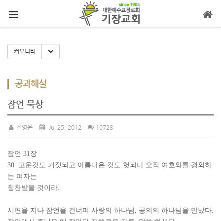
메뉴 건너뛰기
Toggle Dropdown
커뮤니티
공과해설
잠언 묵상
조영은
Jul 25, 2012
10728
잠언 31장
30. 고운것도 거짓되고 아름다은 것도 헛되나 오직 여호와를 경외하
는 여자는
칭찬받을 것이라.
시편을 지나 잠언을 건너며 사랑의 하나님, 공의의 하나님을 만났다.