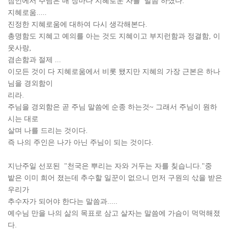
잠언에서 주님은 매 장마다 지혜로운 자를 말씀 하셨다.
지혜로움.....
진정한 지혜로움에 대하여 다시 생각해본다.
총명함도 지혜고 예의를 아는 것도 지혜이고 부지런함과 정결함, 이
웃사랑,
겸손함과 절제 ...
이모든 것이 다 지혜로움에서 비롯 됐지만 지혜의 가장 근본은 하나
님을 경외함이
리라.
주님을 경외함은 곧 주님 말씀에 순종 하는것~ 그래서 주님이 원하
시는 대로
살며 나를 드리는 것이다.
즉 나의 주인은 나가 아닌 주님이 되는 것이다.
지난주일 선포된 "천국은 뿌리는 자와 거두는 자를 칮습니다."중
밭은 이미 희어 졌는데 추수할 일꾼이 없으니 먼저 구원의 삯을 받은
우리가
추수자가 되어야 한다는 말씀과.....
예수님 만을 나의 삶의 목표로 삼고 살자는 말씀에 가슴이 먹먹해졌
다.