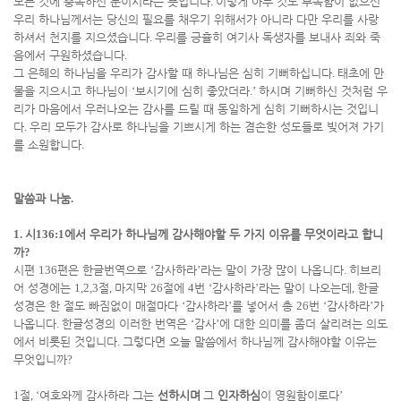
모든 것에 충족하신 분이시라는 뜻입니다
.
이렇게 아무 것도 부족함이 없으신
우리 하나님께서는 당신의 필요를 채우기 위해서가 아니라 다만 우리를 사랑
하셔서 천지를 지으셨습니다
.
우리를 긍휼히 여기사 독생자를 보내사 죄와 죽
음에서 구원하셨습니다
.
그 은혜의 하나님을 우리가 감사할 때 하나님은 심히 기뻐하십니다
.
태초에 만
물을 지으시고 하나님이
‘
보시기에 심히 좋았더라
.’
하시며 기뻐하신 것처럼 우
리가 마음에서 우러나오는 감사를 드릴 때 동일하게 심히 기뻐하시는 것입니
다
.
우리 모두가 감사로 하나님을 기쁘시게 하는 겸손한 성도들로 빚어져 가기
를 소원합니다
.
말씀과 나눔
.
1.
시
136:1
에서 우리가 하나님께 감사해야할 두 가지 이유를 무엇이라고 합니
까
?
시편
136
편은 한글번역으로
‘
감사하라
’
라는 말이 가장 많이 나옵니다
.
히브리
어 성경에는
1,2,3
절
,
마지막
26
절에
4
번
‘
감사하라
’
라는 말이 나오는데
,
한글
성경은 한 절도 빠짐없이 매절마다
‘
감사하라
’
를 넣어서 총
26
번
‘
감사하라
’
가
나옵니다
.
한글성경의 이러한 번역은
‘
감사
’
에 대한 의미를 좀더 살리려는 의도
에서 비롯된 것입니다
.
그렇다면 오늘 말씀에서 하나님께 감사해야할 이유는
무엇입니까
?
1
절
, ‘
여호와께 감사하라 그는
선하시며
그
인자하심
이 영원함이로다
’