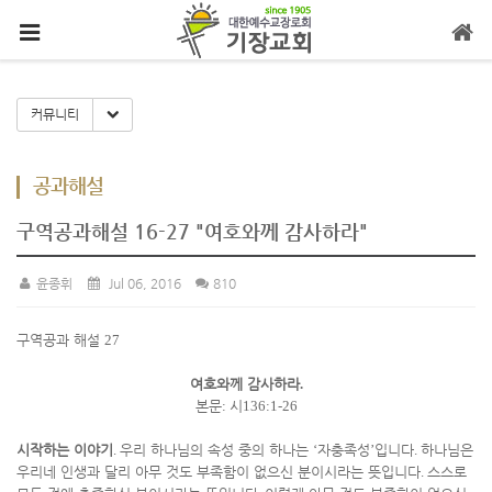
메뉴 건너뛰기
Toggle Dropdown
커뮤니티
공과해설
구역공과해설 16-27 "여호와께 감사하라"
윤종휘
Jul 06, 2016
810
구역공과 해설
27
여호와께 감사하라
.
본문
:
시
136:1-26
시작하는 이야기
.
우리 하나님의 속성 중의 하나는
‘
자충족성
’
입니다
.
하나님은
우리네 인생과 달리 아무 것도 부족함이 없으신 분이시라는 뜻입니다
.
스스로