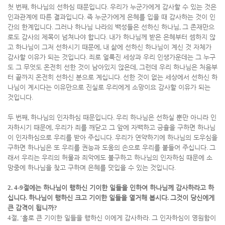
첫 번째
,
하나님의 선하심 때문입니다
.
우리가 누군가에게 감사할 수 있는 것은
인과관계에 따른 결과입니다
.
즉 누군가에게 은혜를 입을 때 감사하는 것이 인
간의 한계입니다
.
그러나 하나님 나라의 백성들은 선하신 하나님
,
그 존재만으
로도 감사의 제목이 넘쳐나야 합니다
.
내가 하나님께 받은 은혜부터 셈하지 않
고 하나님이 그저 선하시기 때문에
,
내 삶에 선하신 하나님이 계신 것 자체가
감사할 이유가 되는 것입니다
.
죄로 얼룩진 세상과 우리 인생가운데는 그 누구
도 그 무엇도 온전히 선한 것이 남아있지 않은데
,
그런데 우리 하나님은 처음부
터 끝까지 온전히 선하신 분으로 계십니다
.
선한 것이 없는 세상에서 선하신 하
나님이 계시다는 이유만으로 진실로 우리에게 소망이요 감사할 이유가 되는
것입니다
.
두 번째
,
하나님의 인자하심 때문입니다
.
우리 하나님은 선하실 뿐만 아니라 인
자하시기 때문에
,
우리가 죄를 깨닫고 그 앞에 자백하고 긍휼을 구하면 하나님
이 인자하심으로 우리를 받아 주십니다
.
우리가 연약하기에 하나님의 도우심을
구하면 하나님은 또 우리를 권능과 도움의 손으로 우리를 붙들어 주십니다
.
그
래서 우리는 우리의 허물과 죄악에도 불구하고 하나님의 인자하심 때문에 소
망중에 하나님을 찾고 구하며 은혜를 덧입을 수 있는 것입니다
.
2. 4-9
절에는 하나님이 행하신 기이한 일들을 인하여 하나님께 감사하라고 하
십니다
.
하나님이 행하신 크고 기이한 일들을 열거해 봅시다
.
그것이 당신에게
큰 감격이 됩니까
?
4
절
, ‘
홀로 큰 기이한 일들을 행하신 이에게 감사하라
.
그 인자하심이 영원함이