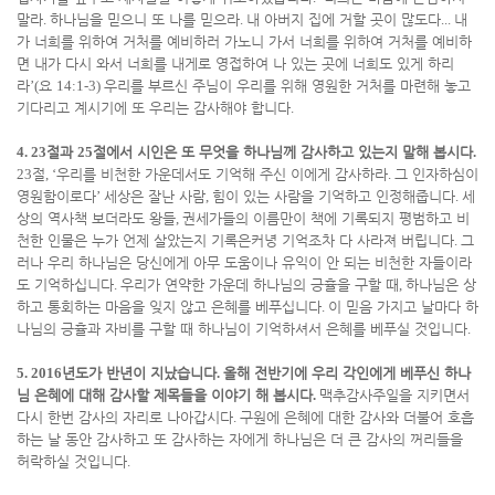
말라
.
하나님을 믿으니 또 나를 믿으라
.
내 아버지 집에 거할 곳이 많도다
...
내
가 너희를 위하여 거처를 예비하러 가노니 가서 너희를 위하여 거처를 예비하
면 내가 다시 와서 너희를 내게로 영접하여 나 있는 곳에 너희도 있게 하리
라
’(
요
14:1-3)
우리를 부르신 주님이 우리를 위해 영원한 거처를 마련해 놓고
기다리고 계시기에 또 우리는 감사해야 합니다
.
4. 23
절과
25
절에서 시인은 또 무엇을 하나님께 감사하고 있는지 말해 봅시다
.
23
절
, ‘
우리를 비천한 가운데서도 기억해 주신 이에게 감사하라
.
그 인자하심이
영원함이로다
’
세상은 잘난 사람
,
힘이 있는 사람을 기억하고 인정해줍니다
.
세
상의 역사책 보더라도 왕들
,
권세가들의 이름만이 책에 기록되지 평범하고 비
천한 인물은 누가 언제 살았는지 기록은커녕 기억조차 다 사라져 버립니다
.
그
러나 우리 하나님은 당신에게 아무 도움이나 유익이 안 되는 비천한 자들이라
도 기억하십니다
.
우리가 연약한 가운데 하나님의 긍휼을 구할 때
,
하나님은 상
하고 통회하는 마음을 잊지 않고 은혜를 베푸십니다
.
이 믿음 가지고 날마다 하
나님의 긍휼과 자비를 구할 때 하나님이 기억하셔서 은혜를 베푸실 것입니다
.
5. 2016
년도가 반년이 지났습니다
.
올해 전반기에 우리 각인에게 베푸신 하나
님 은혜에 대해 감사할 제목들을 이야기 해 봅시다
.
맥추감사주일을 지키면서
다시 한번 감사의 자리로 나아갑시다
.
구원에 은혜에 대한 감사와 더불어 호흡
하는 날 동안 감사하고 또 감사하는 자에게 하나님은 더 큰 감사의 꺼리들을
허락하실 것입니다
.