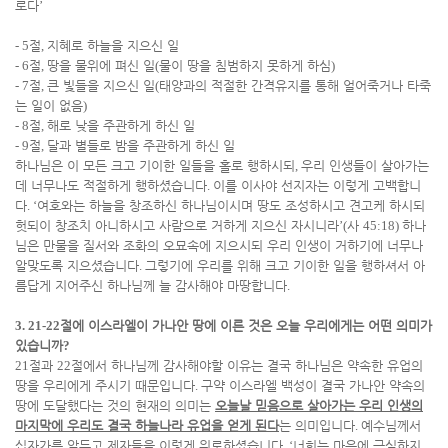
로다
’
- 5
절
,
지혜로 하늘을 지으신 일
- 6
절
,
땅을 물위에 펴신 일
(
물이 땅을 침범하지 못하게 하심
)
- 7
절
,
큰 빛들을 지으신 일
(
태양과의 적절한 간격유지를 통해 얼어죽거나 타죽
는 일이 없음
)
- 8
절
,
해로 낮을 주관하게 하신 일
- 9
절
,
달과 별들로 밤을 주관하게 하신 일
하나님은 이 모든 크고 기이한 일들을 홀로 행하시되
,
우리 인생들이 살아가는
데 너무나도 적절하게 행하셨습니다
.
이를 이사야 선지자는 이렇게 고백합니
다
. ‘
여호와는 하늘을 창조하신 하나님이시며 땅도 조성하시고 견고케 하시되
헛되이 창조치 아니하시고 사람으로 거하게 지으신 자시니라
’(
사
45:18)
하나
님은 만물을 질서와 조화의 오묘속에 지으시되 우리 인생이 거하기에 너무나
알맞도록 지으셨습니다
.
그렇기에 우리를 위해 크고 기이한 일을 행하셔서 아
름답게 지어주신 하나님께 늘 감사해야 마땅합니다
.
3. 21-22
절에 이스라엘이 가나안 땅에 이른 것은 오늘 우리에게는 어떤 의미가
있습니까
?
21
절과
22
절에서 하나님께 감사해야할 이유는 결국 하나님은 약속한 유업의
땅을 우리에게 주시기 때문입니다
.
구약 이스라엘 백성이 결국 가나안 약속의
땅에 도달했다는 것의 현재의 의미는
오늘날 믿음으로 살아가는 우리 인생의
마지막에 우리도 결국 하늘나라 유업을 얻게 된다
는 의미입니다
.
예수님께서
십자가를 앞두고 제자들을 이렇게 위로하셨습니다
. ‘
너희는 마음에 근심하지