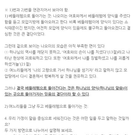
※
1)
번과
2)
번을 연관지어서 보아야 함
.
1)
베들레헴으로 돌아가는 것
:
나오미는 여호와께서 베들레헴에 양식을 주셨다
함을 듣고 모압지방에 돌아오려고 한다
.
비록 베들레헴이에 양식이 있다는 소
식때문이긴 했지만
,
여전히 모압에 양식이 있음에도 불구하고 돌아오겠다고 결
심한 것은 큰 결단이었다
.
그런데 겉으로 보이는 나오미의 모습은 아직 부족한 면이 있다
①
하나님의 역사를 깨닫지 못하고
, ‘
여호와의 손이 나를 치셨다
’(13
절
)
라고 나
타난 현상에 괴로워하고 있다
.
또한
‘
여호와께서 나를 징벌하셨고 나를 괴롭게
하셨거늘
’(21
절
)
②
며느리들에게
‘
나의 고향으로 가서 하나님을 섬기자
’
라고 말하지 않고 모
압땅에서 다시 결혼해서 행복하게 살 것을 권유하고 있다
.
그러나
결국 베들레헴으로 돌아간다는 것은 하나님의 양식
(
하나님의 말씀
)
이
있는 곳으로 돌아가자는 믿음의 결단이라 할 수 있다
.
2)
며느리들을 그냥 두고 베들레헴으로 돌아가는 것
:
4.
우리 가정이 말씀 중심으로 세워진다는 것은 어떤 일을 두고 말하는 것일까
요
?
두 가지 방면으로 나누어서 설명해 보세요
.