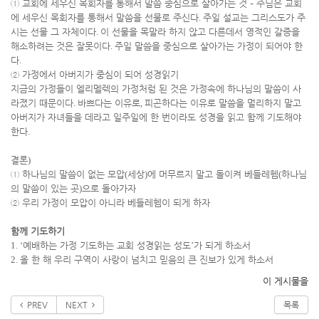
①
교회에 세우신 목회자를 통해서 말씀 중심으로 살아가는 것
–
주님은 교회
에 세우신 목회자를 통해서 말씀을 선물로 주신다
.
주일 설교는 그리스도가 주
시는 선물 그 자체이다
.
이 선물을 목말라 하지 않고 다른데서 영적인 갈증을
해소하려는 것은 잘못이다
.
주일 말씀을 중심으로 살아가는 가정이 되어야 한
다
.
②
가정에서 아버지가 중심이 되어 성경읽기
지금의 가정들이 엘리멜렉의 가정처럼 된 것은 가정속에 하나님의 말씀이 사
라졌기 때문이다
.
바쁘다는 이유로
,
피곤하다는 이유로 말씀을 멀리하지 말고
아버지가 자녀들을 데라고 일주일에 한 번이라도 성경을 읽고 함께 기도해야
한다
.
결론
)
①
하나님의 말씀이 없는 모압
(
세상
)
에 머무르지 말고 돌이켜 베들레헴
(
하나님
의 말씀이 있는 곳
)
으로 돌아가자
②
우리 가정이 모압이 아니라 베들레헴이 되게 하자
함께 기도하기
1. ‘
예배하는 가정 기도하는 교회 성경읽는 성도
’
가 되게 하소서
2.
올 한 해 우리 구역이 사랑이 넘치고 믿음의 큰 진보가 있게 하소서
이 게시물을
PREV
NEXT
목록