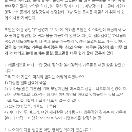
을 주신 하나님의 뜻에 얼마나 둔감해 있었는가를 영적 현주소를 적나라하게
보여주고 있다
.
모압은 하나님이 주신 땅이 아니고
,
이방땅이다
.
그곳에 가면 더
영적으로 문제가 생길것임이 분명한데 그냥 먹는 문제를 해결하기 위해서 쉽
게 이사를 가버린다
.
모압은 어떤 땅인가
?
신명기
23:3,4
에 의하면 모압은 이스라엘이 애굽에서 나
와 광야를 행진할 때 떡과 물을 제공하지 않았다
.
그런데 엘리멜렉은 하나님의
떡집인 베들레헴을 떠나 떡과 물을 제공하지 않았던 모압땅으로 가는 것이다
.
결국 엘리메렉의 가족의 문제점은 하나님의 약속이 머무는 땅
(
신앙
)
을 너무 쉽
게 져 버리고 눈에 보이는 물질
,
필요만을 너무 쉽게 좇아 갔음에 있다
.
2.
베들레헴을 떠나 모압 땅에 정착한 엘리멜렉의 가족들은 어떤 삶을 살았습
니까
?
그리고 이 가문의 마지막 결과는 어떻게 되었나요
?
1)
가장인 엘리멜렉이 죽음
2)
두 아들
(
말론
,
기룐
)
을 위해 모압여인을 며느리로 삼음
. -
나오미의 신앙이 어
떤지 구체적으로 나와있진 않지만 이방여인을 아내로 맞아들이는 것을 보면
나오미도 엘리멜렉과 크게 다르지 않은 것 같다
.
3)
십년쯤에 말론
,
기룐도 다 죽음
4)
어머니와 두 며느리
,
여인 세사람만 남게됨
–
이 최종적인 결과는 이 가족이
얼마나 어렵고 비참한 모습으로 남게 되었는가를 상징하는 것
.
3.
나오미의 다음 행동은 어떤 영적인 의미가 있습니까
?