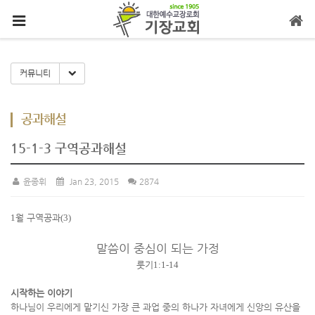
메뉴 건너뛰기
Toggle Dropdown
커뮤니티
공과해설
15-1-3 구역공과해설
윤종휘
Jan 23, 2015
2874
1
월 구역공과
(3)
말씀이 중심이 되는 가정
룻기
1:1-14
시작하는 이야기
하나님이 우리에게 맡기신 가장 큰 과업 중의 하나가 자녀에게 신앙의 유산을