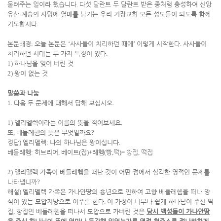
물려주는 일이라 했습니다
.
다섯 달란트 두 달란트 받은 종처럼 충성하여 신앙
유산 계승의 사명에 열매를 남기는 우리 기장교회 모든 성도들이 되도록 함께
기도합시다
.
본문배경
:
오늘 본문은
‘
사사들이 치리하던 때에
’
이렇게 시작한다
.
사사들이
치리하던 시대는 두 가지 특징이 있다
.
1)
하나님을 잊어 버린 것
2)
왕이 없는 것
말씀과 나눔
1.
다음 두 문제에 대해서 답해 보십시오
.
1)
엘리멜렉이라는 이름의 뜻을 적어보세요
.
또
,
베들레헴의 뜻은 무엇일까요
?
정답
)
엘리멜렉
:
나의 하나님은 왕이십니다
.
베들레헴
:
히브리어
,
베이트
(
집
)+
레헴
(
빵
,
떡
)=
빵집
,
떡집
2)
엘리멜렉 가족이 베들레헴을 떠난 것이 어떤 점에서 심각한 영적인 문제를
나타냅니까
?
해설
)
엘리멜렉 가족은 가나안땅의 흉년으로 인하여 고향 베들레헴을 떠나 양
식이 있는 모압지방으로 이주를 한다
.
이 가정이 너무나 쉽게 하나님이 주신 떡
집
,
빵집인 베들레헴을 떠나서 모압으로 가버린 것은
당시 백성들이 가나안땅