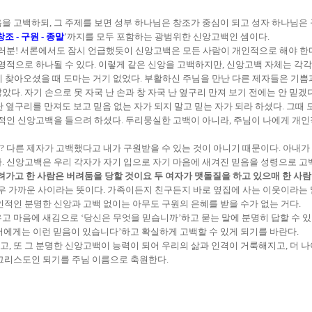
을 고백하되, 그 주제를 보면 성부 하나님은 창조가 중심이 되고 성자 하나님은 
창조 - 구원 - 종말
’까지를 모두 포함하는 광범위한 신앙고백인 셈이다.
여러분! 서론에서도 잠시 언급했듯이 신앙고백은 모든 사람이 개인적으로 해야 한다
영적으로 하나될 수 있다. 이렇게 같은 신앙을 고백하지만, 신앙고백 자체는 각각
에 찾아오셨을 때 도마는 거기 없었다. 부활하신 주님을 만난 다른 제자들은 기
다. 자기 손으로 못 자국 난 손과 창 자국 난 옆구리 만져 보기 전에는 안 믿겠
 난 옆구리를 만져도 보고 믿음 없는 자가 되지 말고 믿는 자가 되라 하셨다. 그때
인적인 신앙고백을 들으려 하셨다. 두리뭉실한 고백이 아니라, 주님이 나에게 개
 다른 제자가 고백했다고 내가 구원받을 수 있는 것이 아니기 때문이다. 아내가
. 신앙고백은 우리 각자가 자기 입으로 자기 마음에 새겨진 믿음을 성령으로 고
데려가고 한 사람은 버려둠을 당할 것이요 두 여자가 맷돌질을 하고 있으매 한 사
우 가까운 사이라는 뜻이다. 가족이든지 친구든지 바로 옆집에 사는 이웃이라는 말
인적인 분명한 신앙과 고백 없이는 아무도 구원의 은혜를 받을 수가 없는 거다.
 마음에 새김으로 ‘당신은 무엇을 믿습니까’하고 묻는 말에 분명히 답할 수 있
 저에게는 이런 믿음이 있습니다’하고 확실하게 고백할 수 있게 되기를 바란다.
, 또 그 분명한 신앙고백이 능력이 되어 우리의 삶과 인격이 거룩해지고, 더 
 그리스도인 되기를 주님 이름으로 축원한다.