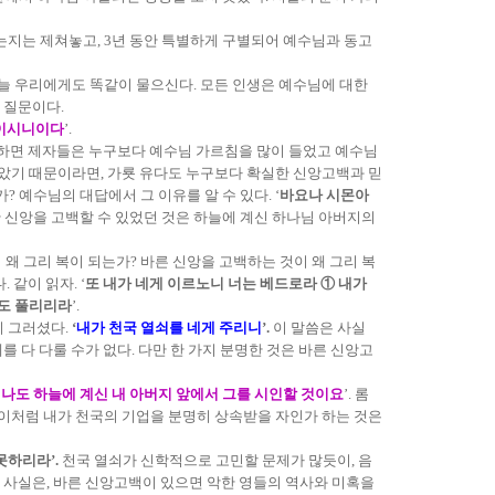
하는지는 제쳐놓고, 3년 동안 특별하게 구별되어 예수님과 동고
오늘 우리에게도 똑같이 물으신다. 모든 인생은 예수님에 대한
 질문이다.
들이시니이다
’.
각하면 제자들은 누구보다 예수님 가르침을 많이 들었고 예수님
보았기 때문이라면, 가룟 유다도 누구보다 확실한 신앙고백과 믿
 예수님의 대답에서 그 이유를 알 수 있다. ‘
바요나 시몬아
한 신앙을 고백할 수 있었던 것은 하늘에 계신 하나님 아버지의
왜 그리 복이 되는가? 바른 신앙을 고백하는 것이 왜 그리 복
 같이 읽자. ‘
또 내가 네게 이르노니 너는 베드로라 ① 내가
서도 풀리리라
’.
이 그러셨다.
‘
내가 천국 열쇠를 네게 주리니
’.
이 말씀은 사실
를 다 다룰 수가 없다. 다만 한 가지 분명한 것은 바른 신앙고
나도 하늘에 계신 내 아버지 앞에서 그를 시인할 것이요
’. 롬
. 이처럼 내가 천국의 기업을 분명히 상속받을 자인가 하는 것은
못하리라’.
천국 열쇠가 신학적으로 고민할 문제가 많듯이, 음
한 사실은, 바른 신앙고백이 있으면 악한 영들의 역사와 미혹을