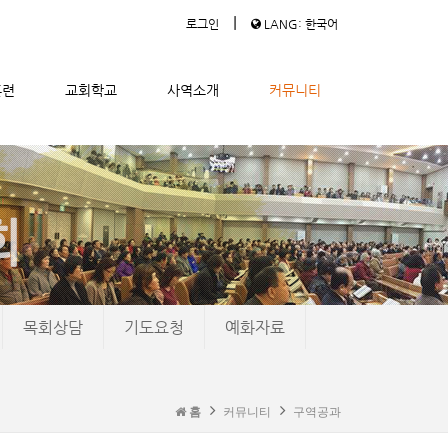
|
로그인
LANG: 한국어
훈련
교회학교
사역소개
커뮤니티
목회상담
기도요청
예화자료
홈
커뮤니티
구역공과