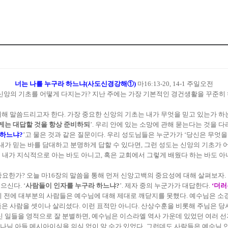
너는 나를 누구라 하느냐(사도신경강해①)
마16:13-20, 14-1 주일오전
. 신앙의 기초를 어떻게 다지는가? 지난 주에는 가장 기본적인 경건생활을 꾸준히
해 말씀드리고자 한다. 가장 중요한 신앙의 기초는 내가 무엇을 믿고 있는가 하는
에게는 대답할 것을 항상 준비하되
’. 우리 안에 있는 소망에 관해 묻는다는 것을 다
 하느냐?
’고 물은 것과 같은 질문이다. 우리 성도님들은 누군가가 ‘당신은 무엇을
가 믿는 바를 담대하고 분명하게 답할 수 있다면, 그런 성도는 신앙의 기초가 어
저 내가 지식적으로 아는 바도 아니고, 혹은 교회에서 그렇게 배웠다 하는 바도 아니
중요한가? 오늘 마16장의 말씀을 통해 먼저 신앙고백의 중요성에 대해 살펴보자.
으신다. ‘
사람들이 인자를 누구라 하느냐?
’. 제자 중의 누군가가 대답한다.
‘더러
 전에 대부분의 사람들은 예수님에 대해 제대로 깨닫지를 못했다. 예수님은 소경
죽은 사람을 셋이나 살리셨다. 이런 표적만 아니다. 산상수훈을 비롯해 주님은 
 일들을 영적으로 잘 분별하면, 예수님은 이스라엘 역사 가운데 있었던 여러 선지
님 아들 메시아이심을 의심 없이 알 수가 있었다. 그런데도 사람들은 예수님 안