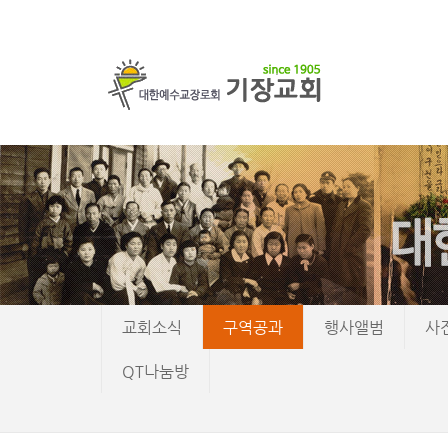
교회소식
구역공과
행사앨범
사
QT나눔방