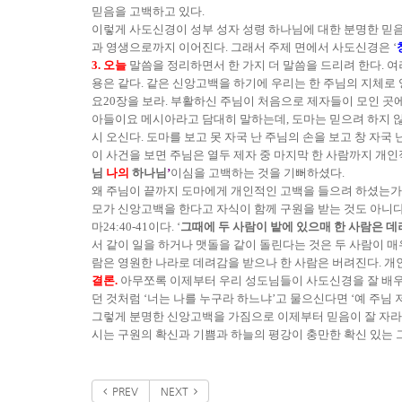
믿음을 고백하고 있다.
이렇게 사도신경이 성부 성자 성령 하나님에 대한 분명한 믿음
과 영생으로까지 이어진다. 그래서 주제 면에서 사도신경은 ‘
3. 오늘
말씀을 정리하면서 한 가지 더 말씀을 드리려 한다. 
용은 같다. 같은 신앙고백을 하기에 우리는 한 주님의 지체로 
요20장을 보라. 부활하신 주님이 처음으로 제자들이 모인 곳
아들이요 메시아라고 담대히 말하는데, 도마는 믿으려 하지 않았
시 오신다. 도마를 보고 못 자국 난 주님의 손을 보고 창 자국
이 사건을 보면 주님은 열두 제자 중 마지막 한 사람까지 개
님
나의
하나님
’
이심을 고백하는 것을 기뻐하셨다.
왜 주님이 끝까지 도마에게 개인적인 고백을 들으려 하셨는가?
모가 신앙고백을 한다고 자식이 함께 구원을 받는 것도 아니다
마24:40-41이다. ‘
그때에 두 사람이 밭에 있으매 한 사람은 
서 같이 일을 하거나 맷돌을 같이 돌린다는 것은 두 사람이 매
람은 영원한 나라로 데려감을 받으나 한 사람은 버려진다. 개
결론.
아무쪼록 이제부터 우리 성도님들이 사도신경을 잘 배우고
던 것처럼 ‘너는 나를 누구라 하느냐’고 물으신다면 ‘예 주님
그렇게 분명한 신앙고백을 가짐으로 이제부터 믿음이 잘 자라고
시는 구원의 확신과 기쁨과 하늘의 평강이 충만한 확신 있는
PREV
NEXT