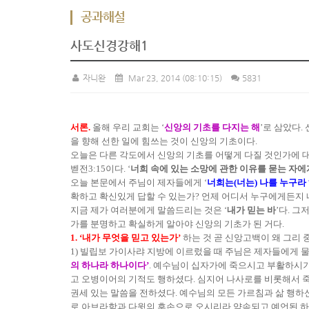
공과해설
사도신경강해1
자니완
Mar 23, 2014
(08:10:15)
5831
서론.
올해 우리 교회는 ‘
신앙의 기초를 다지는 해
’로 삼았다
을 향해 선한 일에 힘쓰는 것이 신앙의 기초이다.
오늘은 다른 각도에서 신앙의 기초를 어떻게 다질 것인가에 대
벧전3:15이다. ‘
너희 속에 있는 소망에 관한 이유를 묻는 자
오늘 본문에서 주님이 제자들에게 ‘
너희는(너는) 나를 누구라
확하고 확신있게 답할 수 있는가? 언제 어디서 누구에게든지 내
지금 제가 여러분에게 말씀드리는 것은 ‘
내가 믿는 바
’다. 그
가를 분명하고 확실하게 알아야 신앙의 기초가 된 거다.
1. ‘내가 무엇을 믿고 있는가’
하는 것 곧 신앙고백이 왜 그리 
1) 빌립보 가이사랴 지방에 이르렀을 때 주님은 제자들에게 물
의 하나라 하나이다’
. 예수님이 십자가에 죽으시고 부활하시기
고 오병이어의 기적도 행하셨다. 심지어 나사로를 비롯해서 
권세 있는 말씀을 전하셨다. 예수님의 모든 가르침과 삶 행하신
로 아브라함과 다윗의 후손으로 오시리라 약속되고 예언된 하나