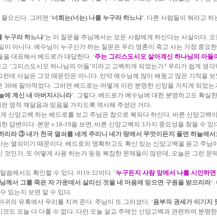
물으신다. 그러면 ‘
너희는(너는) 나를 누구라 하느냐
’. 다른 사람들이 뭐라고 
를 누구라 하느냐
’는 이 질문을 주님께서는 모든 사람에게 하신다는 사실이다. 
일이 아니다. 예수님이 누구신가 하는 질문은 우리 영혼이 죽고 사는 가장 중요한
들을 대표해서 베드로가 대답한다. ‘
주는 그리스도시오 살아계신 하나님의 아
보고 ‘그리스도시오 하나님의 아들’이라고 고백하게 되었는가? 우리가 쉽게 생
그런데 사실은 그것 때문만은 아니다. 만약 예수님께 많이 배웠고 많은 기적을 
 30에 팔아먹었다. 그러면 베드로는 어떻게 이런 분명한 신앙을 가지게 되었는가?
하늘에 계신 내 아버지시니라
’. 그렇다. 베드로가 예수님에 대한 분명하고도 확실
런 영적 깨달음과 믿음을 가지도록 역사해 주셨던 거다.
게 신앙고백 하는 베드로를 보고 주님은 참으로 복되다 하신다. 바른 신앙고백이 
변이다. 본문 v.18-19을 보면, 바른 신앙고백의 3가지 중요성을 찾을 수 있다.
못하리라 ③ 내가 천국 열쇠를 네게 주리니 네가 땅에서 무엇이든지 풀면 하늘에
가는 열쇠이기 때문이다. 베드로의 명확하고도 확신 있는 신앙고백을 듣고 주님
 것인가, 또 어떻게 사용 하는가 등등 복잡한 문제들이 많은데, 오늘은 그런 문제
에서도 확인할 수 있다. 마10:32이다. ‘
누구든지 사람 앞에서 나를 시인하면 
나님께서 그를 죽은 자 가운데서 살리신 것을 네 마음에 믿으면 구원을 받으리라
’
 있는지 보면 알 수 있다.
귀의 유혹에서 우리를 지켜 준다. 주님이 또 그러셨다. ‘
음부의 권세가 이기지 
이것도 오늘 다 다룰 수 없다. 다만 오늘 설교 주제인 신앙고백과 관련하여 분명