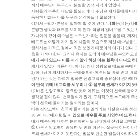
져서 예수님이 누구신지 분별할 영적 지각이 없었다.
사람들의 부족한 대답을 들으신 후에 주님은 제자들에게 다시 
동락한 너희는 나를 누구라 생각하느냐 물으셨다.
여기서 우리가 분명히 알아야 할 것이 있다. ‘
너희는(너는) 나
분명한 생각과 태도를 보여야 한다. 적당히 얼버무릴 수 있는 
2) 나에게 있어 예수님은 누구신가 하는 질문을 받을 때, 제자
베드로는 어떻게 자기 앞에 사람의 모습으로 계신 예수님을 
행하시는 기적도 곁에서 직접 보았기 때문이라 여기기 쉽다. 
음을 가져야 한다. 그러나 유다는 도리어 예수님을 부인하고 은
네가 복이 있도다 이를 네게 알게 하신 이는 혈육이 아니요 
계시가 있었기 때문이다. 하나님께서 성령으로 베드로 속에 이
3) 하나님이 계시하시는 은혜를 따라 예수님을 바로 믿고 바르
된가 하는 것은 다르게 말하면 신앙고백의 중요성이 뭔가에 대한 답
이 반석 위에 내 교회를 세우리니 ② 음부의 권세가 이기지 
① 바른 신앙고백이 중요한 첫째 이유는, 이것이 천국에 들어
생각할 점이 많다. 천국열쇠가 뭔가, 구체적으로 누구에게 주신
백이 천국에 들어가는 열쇠라는 점이다.
바른 신앙고백이 천국에 들어가는 열쇠라는 사실은 다른 성경말씀
10:9이다. ‘
네가 만일 네 입으로 예수를 주로 시인하며 또 하
내가 예수님에 대하여 분명하면서도 담대하게 신앙을 고백할 수
② 바른 신앙고백이 중요한 두 번째 이유는, 잘못된 이단이나 마
부의 권세가 이기지 못한다는 말씀도 단순한 말씀이 아니다. 