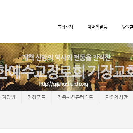
교회소개
예배와말씀
양육
메뉴 건너뛰기
진자랑방
기장포토
가족사진콘테스트
자유게시판