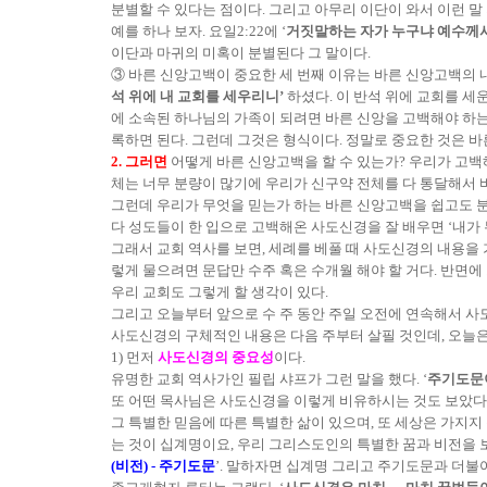
분별할 수 있다는 점이다. 그리고 아무리 이단이 와서 이런 말
예를 하나 보자. 요일2:22에 ‘
거짓말하는 자가 누구냐 예수께
이단과 마귀의 미혹이 분별된다 그 말이다.
③ 바른 신앙고백이 중요한 세 번째 이유는 바른 신앙고백의 
석 위에 내 교회를 세우리니’
하셨다.
이 반석 위에 교회를 세
에 소속된 하나님의 가족이 되려면 바른 신앙을 고백해야 하는 
록하면 된다. 그런데 그것은 형식이다. 정말로 중요한 것은 바
2. 그러면
어떻게 바른 신앙고백을 할 수 있는가? 우리가 고백
체는 너무 분량이 많기에 우리가 신구약 전체를 다 통달해서 
그런데 우리가 무엇을 믿는가 하는 바른 신앙고백을 쉽고도 분
다 성도들이 한 입으로 고백해온 사도신경을 잘 배우면 ‘내가 
그래서 교회 역사를 보면, 세례를 베풀 때 사도신경의 내용을 
렇게 물으려면 문답만 수주 혹은 수개월 해야 할 거다. 반면에
우리 교회도 그렇게 할 생각이 있다.
그리고 오늘부터 앞으로 수 주 동안 주일 오전에 연속해서 사
사도신경의 구체적인 내용은 다음 주부터 살필 것인데, 오늘은
1) 먼저
사도신경의 중요성
이다.
유명한 교회 역사가인 필립 샤프가 그런 말을 했다. ‘
주기도문이
또 어떤 목사님은 사도신경을 이렇게 비유하시는 것도 보았다.
그 특별한 믿음에 따른 특별한 삶이 있으며, 또 세상은 가지
는 것이 십계명이요, 우리 그리스도인의 특별한 꿈과 비전을 
(비전) - 주기도문
’. 말하자면 십계명 그리고 주기도문과 더불