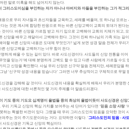
 저런 말로 미혹을 해도 넘어지지 않는다.
서 그리스도이심을 부인하는 자가 아니냐 아버지와 아들을 부인하는 그가 적그
내용으로 우리 자녀들과 초신자들을 교육하고, 세례를 베풀며, 또 하나님 모르는 
운다는 것은 계시에 합당한 반응으로 하는 바른 신앙고백이 교회의 토대가 된다는
것이다. 바른 신앙을 가르침 받고 자기 입으로 고백해야 교회의 지체가 되고, 모
른 신앙을 배우고 깨달아서 고백해야 한다. 그것이 진짜 하나님의 가족 되는 길이
해야할 바른 신앙의 내용은 도대체 무엇인가? 넓게 보면 성경 말씀 전체가 우리가
바른 신앙고백을 고백하기는 너무 힘이 든다.
명하게 배울 수 있는 길이 있다. 바로 사도신경이다. 사도들의 신앙 전통을 이어
무엇을 믿는가’에 대해 분명하게 고백도 할 수 있고 다른 사람에게 가르칠 수도 있
가지고 신앙을 확인했다. 사실 우리 신앙은 신구약 말씀 전체지만, 세례문답을 하
 그냥 ‘신구약 성경 내용을 믿습니다’ 그러면 너무 추상적이고 구체적으로 무얼 
도신경을 강해해 갈 것이다. 사도신경의 내용을 확실하게 배워서 우리가 분명한 
 사도신경에 대한 서론적인 몇 가지 주제를 더 말씀드리겠다.
 기도 중의 기도요 십계명이 율법들 중의 최상의 율법이듯이 사도신경은 신앙고
 우리 기독교 신앙의 핵심 가치를 보여주는 세 단어가 있다면 ‘
믿음 소망 사랑
’
지 못하는 특별한 비전이 있다. 그랬을 때 우리 그리스도인의 믿음을 요약한 것이
보여주는 것이 주기도문이라는 거다. 요약하면 이렇다. ‘
그리스도인의 믿음 - 사
어 사도신경은 기독교 신앙의 핵심이다.