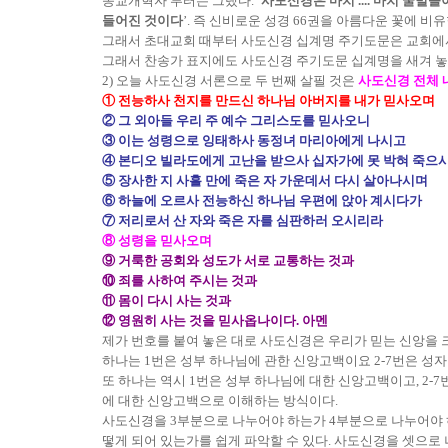
종교개혁자 루터는 그랬다. ‘
사도신경은 마치 .... 마치 꿀
들어진 것이다
’. 즉 신비로운 성경 66권을 아름다운 꽃에 비
그래서 초대교회 때부터 사도신경 십계명 주기도문은 교회에서
그래서 찬송가 표지에도 사도신경 주기도문 십계명을 새겨 놓아서
2) 오늘 사도신경 서론으로 두 번째 살필 것은
사도신경 전체 
① 전능하사 천지를 만드신 하나님 아버지를 내가 믿사오며
② 그 외아들 우리 주 예수 그리스도를 믿사오니
③ 이는 성령으로 잉태하사 동정녀 마리아에게 나시고
④ 본디오 빌라도에게 고난을 받으사 십자가에 못 박혀 죽으
⑤ 장사한 지 사흘 만에 죽은 자 가운데서 다시 살아나시며
⑥ 하늘에 오르사 전능하신 하나님 우편에 앉아 계시다가
⑦ 저리로서 산 자와 죽은 자를 심판하러 오시리라
⑧ 성령을 믿사오며
⑨ 거룩한 공회와 성도가 서로 교통하는 것과
⑩ 죄를 사하여 주시는 것과
⑪ 몸이 다시 사는 것과
⑫ 영원히 사는 것을 믿사옵나이다. 아멘
제가 번호를 붙여 놓은 대로 사도신경은 우리가 믿는 신앙을 크
하나는 1번은 성부 하나님에 관한 신앙고백이요 2-7번은 성
또 하나는 역시 1번은 성부 하나님에 대한 신앙고백이고, 2-
에 대한 신앙고백으로 이해하는 방식이다.
사도신경을 3부분으로 나누어야 하는가 4부분으로 나누어야 하
떻게 되어 있는가를 쉽게 파악할 수 있다. 사도신경을 셋으