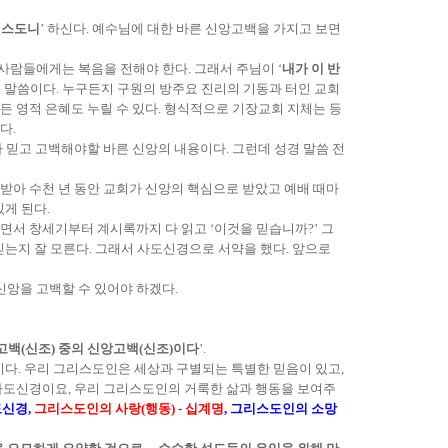
리스도니
’ 하신다. 예수님에 대한 바른 신앙고백을 가지고 보면
사람들에게는 복음을 전해야 한다. 그래서 주님이 ‘
내가 이 반
 말씀이다. 누구든지 구원의 방주요 진리의 기동과 터인 교회
든 영적 은혜도 누릴 수 있다. 형식적으로 기장교회 지체는 등
다.
 믿고 고백해야할 바른 신앙의 내용이다. 그런데 성경 말씀 전
 받아 수천 년 동안 교회가 신앙의 핵심으로 받았고 예배 때마
게 된다.
면서 창세기부터 계시록까지 다 읽고 ‘이것을 믿습니까?’ 그
믿는지 잘 모른다. 그래서 사도신경으로 서약을 했다. 앞으로
신앙을 고백할 수 있어야 하겠다.
백(신조) 중의 신앙고백(신조)이다
’.
이다. 우리 그리스도인은 세상과 구별되는 특별한 믿음이 있고,
 사도신경이요, 우리 그리스도인의 거룩한 삶과 행동을 보여주
도신경,
그리스도인의 사랑(행동) - 십계명
, 그리스도인의 소망