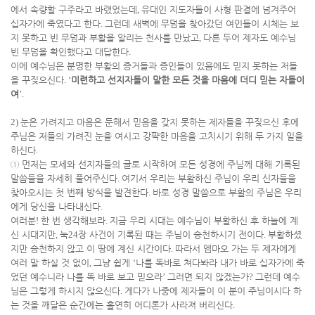
에서 속량할 구주라고 바랬었는데
,
유대인 지도자들이 사형 판결에 넘겨주어
십자가에 죽였다고 한다
.
그런데 새벽에 무덤을 찾아갔던 여인들이 시체는 보
지 못하고 빈 무덤과 부활을 알리는 천사를 만났고
,
다른 두어 제자도 예수님
빈 무덤을 확인했다고 대답한다
.
이에 예수님은 분명한 부활의 증거들과 증인들이 있음에도 믿지 못하는 저들
을 꾸짖으신다
. ‘
미련하고 선지자들이 말한 모든 것을 마음에 더디 믿는 자들이
여
’.
2)
눈은 가려지고 마음은 둔해서 믿음을 갖지 못하는 제자들을 꾸짖으신 후에
주님은 저들의 가려진 눈을 여시고 강퍅한 마음을 고치시기 위해 두 가지 일을
하신다
.
①
먼저는 모세와 선지자들의 글로 시작하여 모든 성경에 주님께 대해 기록된
말씀들을 자세히 풀어주신다
.
여기서 우리는 부활하신 주님이 우리 신자들을
찾아오시는 첫 번째 방식을 발견한다
.
바로 성경 말씀으로 부활의 주님은 우리
에게 당신을 나타내신다
.
여러분
!
한 번 생각해보라
.
지금 우리 시대는 예수님이 부활하신 후 하늘에 계
신 시대지만
,
눅
24
장 사건이 기록된 때는 주님이 승천하시기 전이다
.
부활하셨
지만 승천하지 않고 이 땅에 계신 시간이다
.
따라서 엠마오 가는 두 제자에게
여러 말 하실 것 없이
,
그냥 쉽게
‘
나를 똑바로 쳐다봐라 내가 바로 십자가에 죽
었던 예수니라 나를 똑 바로 보고 믿으라
’
그러면 되지 않겠는가
?
그런데 예수
님은 그렇게 하시지 않으신다
.
게다가 나중에 제자들이 이 분이 주님이시다 하
는 것을 깨달은 순간에는 홀연히 어디론가 사라져 버리신다
.