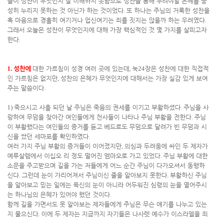
들이 성찬이 무엇인지 잘 이해하지 못함으로 성찬을 통해 누려야할 은혜를 풍
성히 누리지 못하는 것 아닌가 하는 것이었다
.
또 하나는 주님의 거룩한 성찬을
혹 마음으로 경홀히 여기거나 업신여기는 죄를 짓지는 않을까 하는 우려였다
.
그래서 오늘은 성찬이 무엇인지에 대해 가장 핵심적인 것 몇 가지를 살피고자
한다
.
1.
성찬에
대한 가르침이 성경 여러 곳에 있는데
,
눅
24
장은 성찬에 대한 직접적
인 가르침은 없지만
,
성찬의 은혜가 무엇인지에 대해서는 가장 실감 있게 보여
주는 말씀이다
.
1)
죽으시고 사흘 되던 날 주님은 죽음의 권세를 이기고 부활하셨다
.
주님을 사
랑하여 무덤을 찾아간 여인들에게 천사들이 나타나 주님 부활을 전한다
.
주님
이 부활했다는 여인들의 증거를 듣고 베드로도 무덤으로 달려가 빈 무덤과 시
신을 쌌던 세마포를 확인하였다
.
여러 가지 주님 부활의 증거들이 이어졌지만
,
의심과 두려움에 싸인 두 제자가
예루살렘에서 이십오 리 정도 떨어진 엠마오로 가고 있었다
.
주님 부활에 대한
소문을 주고받으며 길을 가는 저들에게 어느 순간 주님이 다가오셔서 동행하
신다
.
그런데 눈이 가리어져서 주님이신 줄을 알아보지 못한다
.
부활하신 주님
을 알아보고 믿는 일에는 육신의 눈이 아니라 어두워진 심령의 눈을 열어주시
는 하나님의 은혜가 있어야 했던 것이다
.
함께 길을 가면서도 못 알아보는 제자들에게 주님은 무슨 얘기를 나누고 있는
지 물으신다
.
이에 두 제자는 지금까지 자기들은 나사렛 예수가 이스라엘을 죄