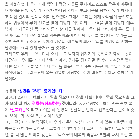
을 지불하셨다
.
우리에게 생명과 평강 자유를 주시려고 스스로 죽음에 저주에
내어짐을 당했다
.
우리가 장차 하나님 앞에서 부끄러움을 당하지 않게 하시려
고 대신 멸시와 천대를 이미 받으셨다
.
그래서 우리는 이제 하나님의 공의로운
하늘 법정에서 무죄 선고를 받게 되었다
.
의인이라는 판결을 받게 되었다
.
예수
님이 그 거룩하신 몸으로 모든 세상 죄를 짊어지고 죽으심으로
,
이제 우리를 죄
인이라고 정죄하던 율법의 저주는 깨뜨려져 버렸다
.
하늘 법정에서 우리를 고
소할 율법의 고소장도 찢어져 버렸다
.
예수님의 피가 우리를 의인이라고 하늘
법정에서 효력 있게 증거해 줄 것이다
.
그러므로 우리는 주님 다시 오시는 그 날까지 십자가의 죽음을 기념하는 것이
마땅하다
.
우리를 죄에서 살린 십자가
,
우리를 정죄하던 율법의 고소장을 찢어
버린 십자가
,
하늘 법정에서 우리를 의롭다 증거하는 거룩한 피
,
우릴 영혼의
양식이 되는 그리스도의 몸을 영원히 기념하는 것이 마땅한 것이다
.
성찬은 기
념이다
.
2)
둘째
‘
성찬은 고백과 증거입니다
’
.
고전
11:26
이다
. ‘
너희가 이 떡을 먹으며 이 잔을 마실 때마다 죽의 죽으심을 그
가 오실 때 까지
전하는
(
선포하는
)
것이니라
’.
제가
‘
전하는
’
하는 말을 괄호 속
에
‘
선포하는
’
이라고 해석을 해 놓았다
.
전한다는 말이나 선포한다는 말이 비슷
해 보이는데
,
사실 조금 차이가 있다
.
그냥
‘
전한다
’
고 번역하면
,
아 우리가 주님 오실 때까지 믿지 않는 사람들에게
복음을 전하라는 말이구나 그렇게 생각하게 된다
.
그런데
‘
선포한다
’
고 번역하
면
,
좀 더 넓은 의미를 갖는다
.
그리스도의 대속의 죽음과 부활과 다시 오실 복