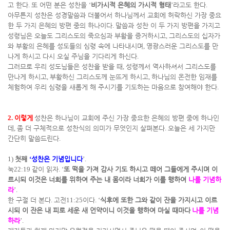
고 한다
.
또 어떤 분은 성찬을
‘
비가시적 은혜의 가시적 형태
’
라고도 한다
.
아무튼지 성찬은 성경말씀과 더불어서 하나님께서 교회에 허락하신 가장 중요
한 두 가지 은혜의 방편 중의 하나이다
.
말씀과 성찬 이 두 가지 방편을 가지고
성령님은 오늘도 그리스도의 죽으심과 부활을 증거하시고
,
그리스도의 십자가
와 부활의 은혜를 성도들의 심령 속에 나타내시며
,
영광스러운 그리스도를 만
나게 하시고 다시 오실 주님을 기다리게 하신다
.
그러므로 우리 성도님들은 성찬을 받을 때
,
성령께서 역사하셔서 그리스도를
만나게 하시고
,
부활하신 그리스도께 눈뜨게 하시고
,
하나님의 온전한 임재를
체험하여 우리 심령을 새롭게 해 주시기를 기도하는 마음으로 참여해야 한다
.
2.
이렇게
성찬은 하나님이 교회에 주신 가장 중요한 은혜의 방편 중에 하나인
데
,
좀 더 구체적으로 성찬식의 의미가 무엇인지 살펴본다
.
오늘은 세 가지만
간단히 말씀드린다
.
1)
첫째
‘
성찬은 기념입니다
’.
눅
22:19
같이 읽자
. ‘
또 떡을 가져 감사 기도 하시고 떼어 그들에게 주시며 이
르시되 이것은 너희를 위하여 주는 내 몸이라 너희가 이를 행하여
나를 기념하
라
’.
한 구절 더 본다
.
고전
11:25
이다
. ‘
식후에 또한 그와 같이 잔을 가지시고 이르
시되 이 잔은 내 피로 세운 새 언약이니 이것을 행하여 마실 때마다
나를 기념
하라
’.