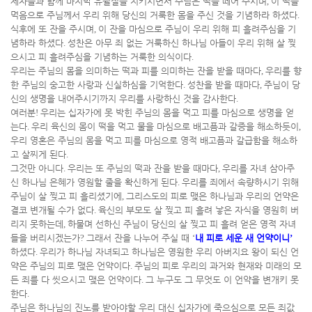
제자들과 함께 마지막 유월절을 지키시면서 주님은 떡을 떼어 주시며
,
이 떡을
먹음으로 주님께서 우리 위해 당신의 거룩한 몸을 주신 것을 기념하라 하셨다
.
식후에 또 잔을 주시며
,
이 잔을 마심으로 주님이 우리 위해 피 흘려주심을 기
념하라 하셨다
.
성찬은 아무 죄 없는 거룩하신 하나님 아들이 우리 위해 살 찢
으시고 피 흘려주심을 기념하는 거룩한 의식이다
.
우리는 주님의 몸을 의미하는 떡과 피를 의미하는 잔을 받을 때마다
,
우리를 향
한 주님의 숭고한 사랑과 신실하심을 기억한다
.
성찬을 받을 때마다
,
주님이 당
신의 생명을 내어주시기까지 우리를 사랑하신 것을 감사한다
.
여러분
!
우리는 십자가에 못 박힌 주님의 몸을 먹고 피를 마심으로 생명을 얻
는다
.
우리 육신의 몸이 떡을 먹고 물을 마심으로 배고픔과 갈증을 해소하듯이
,
우리 영혼은 주님의 몸을 먹고 피를 마심으로 영적 배고픔과 갈급함을 해소하
고 살찌게 된다
.
그것만 아니다
.
우리는 또 주님의 떡과 잔을 받을 때마다
,
우리를 자녀 삼아주
신 하나님 은혜가 영원할 줄을 확신하게 된다
.
우리를 죄에서 속량하시기 위해
주님이 살 찢고 피 흘리셨기에
,
그리스도의 피로 맺은 하나님과 우리의 언약은
결코 변개될 수가 없다
.
육신의 부모도 살 찢고 피 흘려 낳은 자식을 영원히 버
리지 못하는데
,
하물며 선하신 주님이 당신의 살 찢고 피 흘려 얻은 영적 자녀
들을 버리시겠는가
?
그래서 잔을 나누어 주실 때
‘
내 피로 세운 새 언약이니
’
하셨다
.
우리가 하나님 자녀되고 하나님은 영원한 우리 아버지요 왕이 되신 언
약은 주님의 피로 맺은 언약이다
.
주님의 피로 우리의 과거와 현재와 미래의 모
든 죄를 다 씻으시고 맺은 언약이다
.
그 누구도 그 무엇도 이 언약을 변개키 못
한다
.
주님은 하나님의 진노를 받아야할 우리 대신 십자가에 죽으심으로 모든 죄값