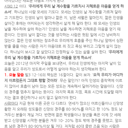
아야겠다는 새로운 마음도 가지게 된다.
시90:12
이다. ‘
우리에게 우리 날 계수함을 가르치사 지혜로운 마음을 얻게 하
소서
’. 하나님의 사람 모세의 기도다. 모세는 인생의 날 계수함을 가르쳐 달라
고 기도한다. 인생의 날이 얼마나 짧은 지, 남은 세월은 얼마인지, 짧은 인생을
살아간 후에는 어찌되는지 생각하면서 살게 해 달라 한다. 왜 모세는 인생의
날을 계수하며 살려 하는가? 인생의 날을 계수하면 지혜로운 마음을 얻기 때
문이다. 인생의 날이 짧다는 것을 생각하는 사람은 헛된 일에 시간 낭비하지
않는다. 짧은 인생 뒤에는 창조주요 우리에게 호흡을 주신 하나님 앞에서 심판
받을 줄을 아는 사람은 자기 마음대로 죄 짓고 욕심 부리고 그렇게 살지 않는
다. 하나님이 보시고 잘 살았다고 인정하실 수 있는 삶을 살려 한다. ‘
우리에게
우리 날 계수함을 가르치사 지혜로운 마음을 얻게 하소서
’.
오늘은 2012년 마지막 주일을 보내면서, 우리네 인생에게는 마지막 날이 있
음을 알고 우리가 성도로서 어떻게 살아야 하는지 생각해보려 한다.
1. 오늘 말씀
빌3:12-16의 핵심은 16절이다. 같이 보자. ‘
오직 우리가 어디까
지 이르렀든지 그대로 행할 것이라
’. 무슨 말인가? 아직 인생의 종착역에 이르
지 않아서 호흡이 남아 있는 모든 성도는 계속해서 달려가라는 말씀이다. 신앙
의 경주를 멈추지 말라는 뜻이다. 마지막 목표 지점, 목표 시간에 도달할 때까
지는 결코 중단하거나 쉬지 말고 달려가야 한다.
사람마다
지금 현재 이른 곳은 다 다르다. 연세가 많으신 어르신들이나 신앙생
활한 지 오래된 성도들은 신앙의 경주를 80-90%를 마치고 한 10% 정도 남
겨두신 분들이 계실 거다. 반면에 젊은 학생들이나 청년들 혹은 이제 갓 세례
받고 신앙생활 시작한 분들은 겨우 10- 20% 정도 밖에 경주를 못했고, 앞으
로 남은 경주가 80-90%이상 될 거다. 저처럼 40대 중반 즈음 되는 사람은