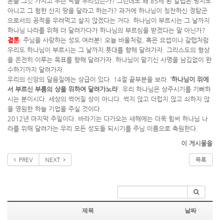
본들 그것 가지고 무슨 낙을 누리겠는가? 그런데도 왜 85세 된 갈렙은 평지도
아니고 그 험한 산지 땅을 달라고 하는가? 과거에 하나님이 칭찬하신 정탐군
으로서의 공적을 우려먹고 살지 않겠다는 거다. 하나님이 부르시는 그 날까지
하나님 나라를 위해 더 달려가다가 하나님의 부르심을 받겠다는 말 아닌가?
결론
. 주님을 사랑하는 성도 여러분! 오늘 바울처럼, 혹은 요셉이나 갈렙처럼
우리도 하나님이 부르시는 그 날까지 푯대를 향해 달려가자. 그리스도의 형상
을 온전히 이루는 목표를 향해 달려가자. 하나님이 맡기신 사명을 남김없이 완
수하기까지 달려가자.
우리의 신앙의 달음질에는 상급이 있다. 14절 끝부분을 보라. ‘
하나님이 위에
서 부르신 부름의 상을 위하여 달려가노라
’. 우리 하나님은 상주시기를 기뻐하
시는 분이시다. 세상의 썩어질 상이 아니다. 썩지 않고 더럽지 않고 쇠하지 않
을 영원한 하늘 기업을 주실 것이다.
2012년 마지막 주일이다. 바라기는 다가오는 새해에는 더욱 힘써 하나님 나
라를 위해 달려가는 우리 모든 성도들 되시기를 주님 이름으로 축원한다.
이 게시물을
PREV
NEXT
목록
제목
날짜