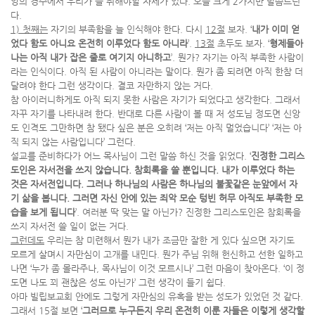
앙의 경주에서 우리가 늘 취해야할 자세가 있다. 오늘 크게 2가지만 말씀드린
다.
1) 첫째는
자기의 부족함을 늘 인식해야 한다. 다시
12절
보자. ‘
내가 이미 얻
었다 함도 아니요 온전히 이루었다 함도 아니라
’.
13절
초두도 보자. ‘
형제들아
나는 아직 내가 잡은 줄로 여기지 아니하고
’. 뭔가? 자기는 아직 부족한 사람이
라는 인식이다. 아직 된 사람이 아니라는 말이다. 뭔가 좀 되려면 아직 한참 더
달려야 한다 그런 생각이다. 결코 자만하지 않는 거다.
참 아이러니하게도 아직 되지 못한 사람은 자기가 되었다고 생각한다. 그래서
자꾸 자기를 나타내려 한다. 반대로 다른 사람이 볼 때 저 성도님 정도면 신앙
도 인격도 그만하면 참 됐다 싶은 분은 오히려 ‘저는 아직 멀었습니다’ ‘저는 아
직 되지 않는 사람입니다’ 그런다.
설교를 준비하다가 어느 목사님이 그런 말씀 하신 것을 읽었다. ‘
진정한 그리스
도인은 자서전을 쓰지 않습니다. 참회록을 쓸 뿐입니다. 내가 이루었다 하는
것은 자서전입니다. 그러나 하나님의 사람은 하나님의 불꽃같은 눈앞에서 자
기 삶을 봅니다. 그러면 자신 안에 있는 죄악 모순 텅빈 허무 아직도 부족한 모
습을 보게 됩니다
’. 여러분 딱 맞는 말 아닌가? 진정한 그리스도인은 참회록을
쓰지 자서전 쓸 일이 없는 거다.
그런데도
우리는 참 미련해서 뭔가 내가 조금만 잘한 게 있다 싶으면 자기도
모르게 살며시 자만심이 고개를 내민다. 뭔가 주님 위해 헌신하고 선한 일하고
나면 ‘누가 좀 몰라주나, 목사님이 이것 모르시나’ 그런 마음이 찾아온다. ‘이 정
도면 나도 꾀 괜찮은 성도 아닌가’ 그런 생각이 들기 쉽다.
아마 빌립보교회 안에도 그렇게 자만심의 유혹을 받는 성도가 있었던 것 같다.
그래서 15절 보면 ‘
그러므로 누구든지 우리 온전히 이룬 자들은 이렇게 생각할