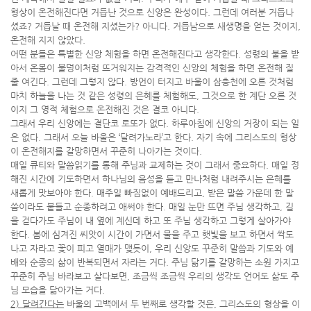
형상이 온전해진다면 거듭난 것으로 신앙은 완성이다. 그런데 여러분 거듭나
셨죠? 거듭날 때 온전해 지셨는가? 아니다. 거듭남으로 새생명을 얻는 것이지,
온전해 지지 않았다.
어떤 분들은 특별한 신앙 체험을 하면 온전해진다고 생각한다. 성령의 불을 받
아서 온몸이 불덩이처럼 뜨거워지는 감격적인 신앙의 체험을 하면 온전해 질
줄 여긴다. 그런데 그렇지 않다. 방언이 터지고 바울이 삼층천에 오른 것처럼
마치 하늘을 나는 것 같은 성령의 은혜를 체험해도, 그것으로 한 계단 오른 것
이지 그 영적 체험으로 온전해진 것은 결코 아니다.
그래서 우리 신앙에는 결단코 로또가 없다. 하루아침에 신앙의 거장이 되는 일
은 없다. 그래서 오늘 바울은 ‘달려가노라’고 한다. 자기 속에 그리스도의 형상
이 온전해지를 갈망하면서 꾸준히 나아가는 것이다.
매일 큐티와 말씀읽기를 통해 주님과 교제하는 것이 그래서 중요하다. 매일 정
해진 시간에 기도하면서 하나님의 음성을 듣고 만나처럼 내려주시는 은혜를
새롭게 맛보아야 한다. 매주일 빠짐없이 예배드리고, 받은 말씀 가운데 한 말
씀이라도 붙들고 순종하려고 애써야 한다. 매일 눈만 뜨면 주님 생각하고, 길
을 걷다가도 주님이 내 옆에 계신데 하고 또 주님 생각하고 그렇게 살아가야
한다. 봄에 심겨진 씨앗이 시간이 가면서 물을 주고 햇빛을 보고 하면서 싹도
나고 자라고 꽃이 피고 열매가 맺듯이, 우리 신앙도 꾸준히 말씀과 기도와 예
배와 순종의 삶이 반복되면서 자라는 거다. 주님 닮기를 갈망하는 소원 가지고
꾸준히 주님 바라보고 살다보면, 조금씩 조금씩 우리의 생각도 언어도 삶도 주
님 모습을 닮아가는 거다.
2) 달려간다는
바울의 고백에서 두 번째로 생각할 것은, 그리스도의 형상을 이