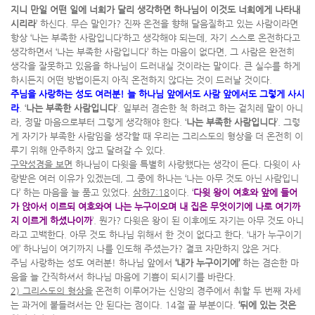
지니 만일 어떤 일에 너희가 달리 생각하면 하나님이 이것도 너희에게 나타내
시리라
’ 하신다. 무슨 말인가? 진짜 온전을 향해 달음질하고 있는 사람이라면
항상 ‘나는 부족한 사람입니다’하고 생각해야 되는데, 자기 스스로 온전하다고
생각하면서 ‘나는 부족한 사람입니다’ 하는 마음이 없다면, 그 사람은 완전히
생각을 잘못하고 있음을 하나님이 드러내실 것이라는 말이다. 큰 실수를 하게
하시든지 어떤 방법이든지 아직 온전하지 않다는 것이 드러날 것이다.
주님을 사랑하는 성도 여러분! 늘 하나님 앞에서도 사람 앞에서도 그렇게 사시
라
. ‘
나는 부족한 사람입니다
’. 일부러 겸손한 척 하려고 하는 겉치레 말이 아니
라, 정말 마음으로부터 그렇게 생각해야 한다. ‘
나는 부족한 사람입니다
’. 그렇
게 자기가 부족한 사람임을 생각할 때 우리는 그리스도의 형상을 더 온전히 이
루기 위해 안주하지 않고 달려갈 수 있다.
구약성경을 보면
하나님이 다윗을 특별히 사랑했다는 생각이 든다. 다윗이 사
랑받은 여러 이유가 있겠는데, 그 중에 하나는 ‘나는 아무 것도 아닌 사람입니
다’ 하는 마음을 늘 품고 있었다.
삼하7:18
이다. ‘
다윗 왕이 여호와 앞에 들어
가 앉아서 이르되 여호와여 나는 누구이오며 내 집은 무엇이기에 나로 여기까
지 이르게 하셨나이까
’. 뭔가? 다윗은 왕이 된 이후에도 자기는 아무 것도 아니
라고 고백한다. 아무 것도 하나님 위해서 한 것이 없다고 한다. ‘내가 누구이기
에’ 하나님이 여기까지 나를 인도해 주셨는가? 결코 자만하지 않은 거다.
주님 사랑하는 성도 여러분! 하나님 앞에서
‘내가 누구이기에’
하는 겸손한 마
음을 늘 간직하셔서 하나님 마음에 기쁨이 되시기를 바란다.
2) 그리스도의 형상을
온전히 이루어가는 신앙의 경주에서 취할 두 번째 자세
는 과거에 붙들려서는 안 된다는 점이다. 14절 끝 부분이다.
‘뒤에 있는 것은