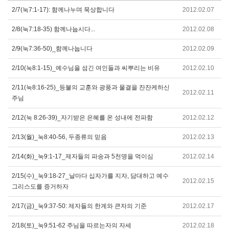
2/7(눅7:1-17): 함께나누며 묵상합니다
2012.02.07
2/8(눅7:18-35) 함께나눕시다...
2012.02.08
2/9(눅7:36-50)_함께나눕니다
2012.02.09
2/10(눅8:1-15)_예수님을 섬긴 여인들과 씨뿌리는 비유
2012.02.10
2/11(눅8:16-25)_등불의 교훈와 광풍과 물결을 잔잔케하신
2012.02.11
주님
2/12(눅 8:26-39)_자기받은 은혜를 온 성내에 전파함
2012.02.12
2/13(월)_눅8:40-56, 두종류의 믿음
2012.02.13
2/14(화)_눅9:1-17_제자들의 파송과 5천명을 먹이심
2012.02.14
2/15(수)_눅9:18-27_날마다 십자가를 지자, 담대하고 예수
2012.02.15
그리스도를 증거하자
2/17(금)_눅9:37-50: 제자들의 한계와 큰자의 기준
2012.02.17
2/18(토)_눅9:51-62 주님을 따르는자의 자세
2012.02.18