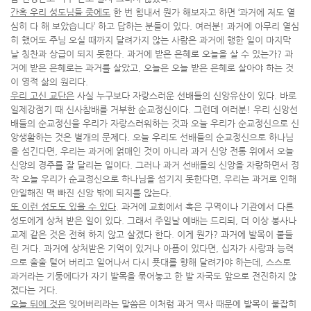
간혹 우리 성도님들 중에도
한 번 힘내서 뭔가 해보자고 하면 ‘과거에 저도 열
심히 다 해 보았습니다’ 하고 답하는 분들이 있다. 여러분! 과거에 아무리 열심
히 했어도 주님 오실 때까지 달려가지 않는 사람은 과거에 행한 일이 마지막
날 칭찬과 상급이 되지 못한다. 과거에 받은 은혜로 오늘을 살 수 있는가? 과
거에 받은 은혜로는 과거를 살았고, 오늘은 오늘 받은 은혜로 살아야 하는 것
이 영적 삶의 원리다.
우리 고신 교단은
사실 누구보다 자랑스러운 선배들의 신앙유산이 있다. 바로
일제강점기 때 신사참배를 거부한 순교정신이다. 그런데 여러분! 우리 신앙선
배들의 순교정신을 우리가 자랑스러워하는 것과 오늘 우리가 순교정신으로 신
앙생활하는 것은 별개의 문제다. 오늘 우리도 선배들의 순교정신으로 하나님
을 섬긴다면, 우리는 과거에 얽매인 것이 아니라 과거 신앙 전통 위에서 오늘
신앙의 경주를 잘 달리는 일이다. 그러나 과거 선배들의 신앙을 자랑하면서 정
작 오늘 우리가 순교정신으로 하나님을 섬기지 못한다면, 우리는 과거로 인해
안일해진 맥 빠진 신앙 밖에 되지를 않는다.
또 이런 성도도 있을 수 있다
. 과거에 교회에서 혹은 구역이나 기관에서 다른
성도에게 상처 받은 일이 있다. 그래서 주일날 예배는 드리되, 더 이상 봉사나
교제 같은 것은 전혀 하지 않고 살겠다 한다. 이게 뭔가? 과거에 발목이 붙들
린 거다. 과거에 상처받은 기억이 있거나 아픔이 있다면, 십자가 사랑과 능력
으로 훌훌 털어 버리고 일어나서 다시 푯대를 향해 달려가야 하는데, 스스로
과거라는 기둥에다가 자기 발목을 묶어놓고 한 발 자국도 앞으로 전진하지 않
겠다는 거다.
오늘 뒤에 것은
잊어버리라는 말씀은 이처럼 과거 역사 때문에 발목이 붙잡히