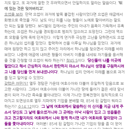
지도 말고, 또 과거에 잘한 것 우려먹으면서 안일하지도 말라는 말씀이다.
‘뒤
에 있는 것은 잊어버리고’.
요셉을 보라
. 만약 요셉이 과거에 발목 붙잡힌 사람이었다면 요셉은 애굽에서
화병으로 죽었을 거다. 남도 아닌 피를 나눈 형들이 노예로 팔아버리는 말도
안 되는 일을 당했다. 보디발의 집에서는 주인의 아내가 음욕이 가득해서 유혹
하는데, 요셉은 하나님을 경외함으로 범죄치 않으려고 도망친다. 그런데 역으
로 모함을 당해 옥에 던져진다. 이렇게 연거푸 극심한 고난을 당하면서도 요셉
은 하나님의 섭리를 믿었다. 합력하여 선을 이루실 하나님을 믿었다. 과거에
매여 원망만 하고 있지 않고 주어진 자리에서 하나님을 찾으면서 미래를 바라
보았다. 나중에 애굽에 내려온 형들이 아버지 이름을 내세워 자기들을 용서해
줄 것을 간청할 대 요셉이 뭐라 하는가?
창45:5
이다. ‘
당신들이 나를 이곳에
팔았다고 해서 근심하지 마소서 한탄하지 마소서 하나님이 생명을 구원하시려
고 나를 당신들 먼저 보내셨나이다
’. 하나님의 섭리 안에서 미래를 봄으로 과거
를 딛고 일어설 수 있었다.
갈렙은 어떤가?
열두 정탐꾼 가운데 여호수아와 더불어 유일하게 믿음으로 보
고한 사람이다. 그래서 여호수아와 더불어 가나안 땅에 들어가 젊은 세대 앞서
본이 되어 가나안 족속을 몰아내었다. 이제 가나안 정복전쟁이 원칙적으로 다
마치고 도면상으로 열두 지파에게 기업을 분배할 때, 85세 된 갈렙이 뭐라고
하는가?
수14:12
이다. ‘
그 날에 여호와께서 말씀하신 이 산지를 지금 내게 주
소서 당신도 그 날에 들으셨거니와 그 곳에는 아낙 사람이 있고 그 성읍들은
크고 견고할지라도 여호와께서 나와 함께 하시면 내가 여호와로 말미암아 그
들을 쫓아내리이다
’. 여러분! 85세 된 갈렙이 가나안 기업의 땅을 좀 더 얻어