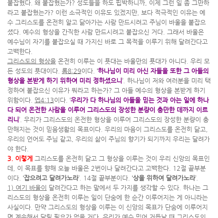
붙잡혔다. 왜 붙잡혔는가? 성도들을 하도 핍박하니까, 이제 그런 일 좀 그만하
라고 붙잡혔는가? 이런 소극적인 이유도 있겠지만, 보다 적극적인 이유는 예
수 그리스도를 온전히 알고 닮아가는 사람 만드시려고 주님이 바울을 붙잡으
셨다. 예수의 형상을 간직한 사람 만드시려고 붙잡으신 거다. 그래서 바울은
예수님이 자기를 붙잡으실 때 가지신 바로 그 목적을 이루기 위해 달려간다고
고백한다.
그리스도의 형상을
온전히 이루는 이 푯대는 바울만의 푯대가 아니다. 우리 모
든 성도의 푯대이다.
롬8:29
이다. ‘
하나님이 미리 아신 자들을 또한 그 아들의
형상을 본받게 하기 위하여 미리 정하셨으니
’. 하나님이 저와 여러분을 미리 택
정하여 붙잡으신 이유가 뭐라고 하는가? 그 아들 예수의 형상을 본받게 하기
위함이다.
엡4:13
이다. ‘
우리가 다 하나님의 아들을 믿는 것과 아는 일에 하나
다 되어 온전한 사람을 이루어 그리스도의 장성한 분량이 충만한 데까지 이르
리니
’. 우리가 그리스도의 온전한 형상을 이루어 그리스도의 장성한 분량이 충
만해지는 것이 믿음생활의 목표이다. 우리의 마음이 그리스도를 온전히 닮고,
우리의 언어도 주님 같고, 우리의 삶이 주님의 향기가 되기까지 우리는 달려가
야 한다.
3. 이렇게
그리스도를 온전히 닮고 그 형상을 이루는 것이 우리 신앙의 목표인
데, 이 목표를 향해 오늘 바울은 2번이나 달려간다고 고백한다. 12절 끝부분
이다. ‘
잡으려고 달려가노라
’. 14절 끝부분이다. ‘
상을 위하여 달려가노라
’.
1) 여기 바울이
달려간다고 하는 말에서 두 가지를 생각할 수 있다. 하나는 그
리스도의 형상을 온전히 이루는 일이 단숨에 한 순간 이루어지는 게 아니라는
사실이다. 만약 그리스도의 형상을 이루는 이 신앙의 목표가 단숨에 이루어지
면 계속해서 달릴 필요가 없을 거다. 우리가 예수 믿어 거듭날 때 그리스도의