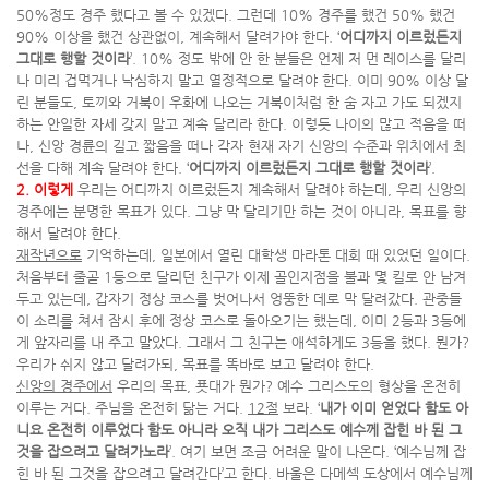
50%정도 경주 했다고 볼 수 있겠다. 그런데 10% 경주를 했건 50% 했건
90% 이상을 했건 상관없이, 계속해서 달려가야 한다. ‘
어디까지 이르렀든지
그대로 행할 것이라
’. 10% 정도 밖에 안 한 분들은 언제 저 먼 레이스를 달리
나 미리 겁먹거나 낙심하지 말고 열정적으로 달려야 한다. 이미 90% 이상 달
린 분들도, 토끼와 거북이 우화에 나오는 거북이처럼 한 숨 자고 가도 되겠지
하는 안일한 자세 갖지 말고 계속 달리라 한다. 이렇듯 나이의 많고 적음을 떠
나, 신앙 경륜의 길고 짧음을 떠나 각자 현재 자기 신앙의 수준과 위치에서 최
선을 다해 계속 달려야 한다. ‘
어디까지 이르렀든지 그대로 행할 것이라
’.
2.
이렇게
우리는 어디까지 이르렀든지 계속해서 달려야 하는데, 우리 신앙의
경주에는 분명한 목표가 있다. 그냥 막 달리기만 하는 것이 아니라, 목표를 향
해서 달려야 한다.
재작년으로
기억하는데, 일본에서 열린 대학생 마라톤 대회 때 있었던 일이다.
처음부터 줄곧 1등으로 달리던 친구가 이제 골인지점을 불과 몇 킬로 안 남겨
두고 있는데, 갑자기 정상 코스를 벗어나서 엉뚱한 데로 막 달려갔다. 관중들
이 소리를 쳐서 잠시 후에 정상 코스로 돌아오기는 했는데, 이미 2등과 3등에
게 앞자리를 내 주고 말았다. 그래서 그 친구는 애석하게도 3등을 했다. 뭔가?
우리가 쉬지 않고 달려가되, 목표를 똑바로 보고 달려야 한다.
신앙의 경주에서
우리의 목표, 푯대가 뭔가? 예수 그리스도의 형상을 온전히
이루는 거다. 주님을 온전히 닮는 거다.
12절
보라. ‘
내가 이미 얻었다 함도 아
니요 온전히 이루었다 함도 아니라 오직 내가 그리스도 예수께 잡힌 바 된 그
것을 잡으려고 달려가노라
’. 여기 보면 조금 어려운 말이 나온다. ‘예수님께 잡
힌 바 된 그것을 잡으려고 달려간다’고 한다. 바울은 다메섹 도상에서 예수님께