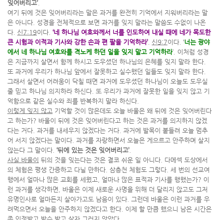
잊어버리고’
.
여기 뒤에 것은 잊어버리라는 말은 과거를 완전히 기억에서 지워버리라는 말
은 아니다. 성경을 전체적으로 보면 과거를 잊지 말라는 말씀도 수없이 나온
다.
신7:19
이다.
‘네 하나님 여호와께서 너를 인도하여 내실 때에 네가 목도한
큰 시험과 이적과 기사와 강한 손과 편 팔을 기억하라’
.
신9:7
이다. ‘
너는 광야
에서 네 하나님 여호와를 격노케 하던 일을 잊지 말고 기억하라
’. 이처럼 성경
은 지금까지 살면서 함께 하시고 도우셨던 하나님의 은혜를 잊지 말라 한다.
또 과거에 우리가 하나님 앞에서 잘못하고 실수했던 일들도 잊지 말라 한다.
그래서 살면서 어려움이 닥칠 때면 과거에 도우셨던 하나님이 오늘도 도우실
줄 믿고 하나님 의지하라 하신다. 또 우리가 과거에 잘못한 일을 잊지 않고 기
억함으로 같은 실수와 죄를 반복하지 말라 하신다.
이렇게 잊지 않고
기억할 것이 많은데도 오늘 바울은 왜 뒤에 것은 잊어버린다
고 하는가? 바울이 뒤에 것은 잊어버린다고 하는 것은 과거를 의지하지 않겠
다는 거다. 과거를 내세우지 않겠다는 거다. 과거에 발목이 붙들려 오늘 멈추
어 서지 않겠다는 말이다. 과거를 자랑하면서 오늘은 게으르고 안주하며 살지
않는다 그 말이다.
‘뒤에 있는 것은 잊어버리고’
.
사실 바울이
뒤의 것을 잊는다는 것은 결코 쉬운 일 아니다. 다메섹 도상에서
의 체험은 평생 간증하고 다닐 만하다. 삼층천 체험도 그렇다. 세 번의 선교여
행에서 얼마나 많은 교회를 세웠고, 얼마나 많은 표적과 기사를 행했는가? 이
런 과거를 생각하면, 바울은 이제 새로운 사명을 위해 더 달리지 않고도 그저
유명인사로 얼마든지 살아가고도 남음이 있다. 그런데 바울은 이런 과거를 우
려먹으면서 오늘을 안주하지 않겠다고 한다. 이제 할 만큼 했으니 남은 시간은
좀 인정받고 박수 받고 살자 그러지 않았다.