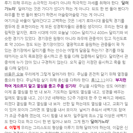
루기 위해 우리는 소극적인 자세가 아니라 적극적인 자세를 취해야 한다. ‘
달려
가노라
’. 달려가는 것은 가다가 섰다가 하는 게 아니다. 뒤도 한 번 돌아 봤다가
좌우를 한 번 둘러 봤다가 하면서 어슬렁어슬렁 가는 게 아니다.
여기지금 바울이 ‘달려간다’고 고백하는 것은 1세기 로마시대 올림픽 경기를
염두에 둔 표현이라는 게 모든 성경학자들의 공통된 생각이다. 우리는 현대 올
림픽만 알지만, 로마 시대에 이미 오늘날 100m 달리기나 400m 달리기와 비
슷한 경기가 있었다. 경기장은 원형이 아니라 좌우에 관중석이 있고 직선도로
로 약 200m 정도 되는 경기장이었다. 열광적으로 응원하는 관중들이 꽉 차
있는 경기장에서 달리기를 하는 선수는 어떻게 달음질 하는가? 경기를 마칠
때까지는 오직 목표점만 응시하고 온 힘을 다해 집중해서 달린다. 달리면서 관
중석에 누가 앉아 있나 구경하지 않는다. 오직 골인 지점만 응시하고 죽을 힘
을 다해 달린다.
바울은 오늘
우리에게 그렇게 달려가라 한다. 주님을 온전히 닮기 위해 열정을
품으라 한다. 주님처럼 살기 위해 혼신을 다하라 한다.
롬12:11
이다. ‘
부지런
하여 게으르지 말고 열심을 품고 주를 섬기라
’. 주님을 사랑하는 성도 여러분!
이제 좀 열심을 한 번 내 보자. 기도하는 일에도 열심을 내고, 성경을 배우는
일에도 열심을 내고, 2013년 새해에는 52주 가운데 한 주 안 빠지고 예배드
리겠다 결심을 하고 열심을 내 보자. 선한 일 하는데도 열심을 내고, 교회가 일
이 있어 모이자 그러면 또 열심을 내서 모이자. 날씨가 추워서 새벽기도 참여
가 조금 주춤해 졌는데, 다시 힘을 내 보자. 일주일에 최소 2일 이상은 새벽기
도 한다 각오 하고 다시 한 번 일어나 보라. 그게 뭔가 ‘
달려가노라’
.
4. 이렇게
우리는 그리스도의 형상을 이루기 위해 달려가야 하는데, 이같은 신