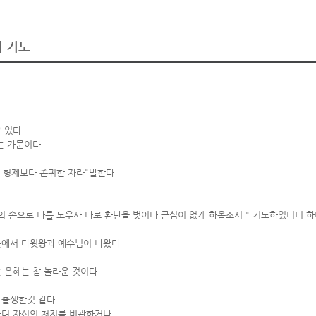
의 기도
 있다
는 가문이다
 형제보다 존귀한 자라"말한다
의 손으로 나를 도우사 나로 환난을 벗어나 근심이 없게 하옵소서 " 기도하였더니 
가문에서 다윗왕과 예수님이 나왔다
 은혜는 참 놀라운 것이다
 출생한것 같다.
하며 자신의 처지를 비관하거나