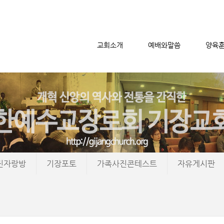
교회소개
예배와말씀
양육
메뉴 건너뛰기
진자랑방
기장포토
가족사진콘테스트
자유게시판