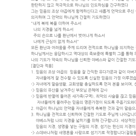
한탄하지 않고 적극적으로 하나님의 인도하심을 간구하였다
그는 믿음의 조상 야곱에게 함께하신다고 새롭게 언약으로 주신
의지하며 그 언약의 하나님께 간절히 기도하였다
"내게 복에 복을 더하여 주소서
나의 지경을 넗게 하소서
주의 손으로 나를 환난에서 벗어나게 하소서
나에게 근심이 없게 하소서"
모든 환난과 어려움을 주께 드리며 전적으로 하나님을 의지하는
하나님께서는 응답하시고 역대상의 족보중에 특별히 그를 통해 
나의 기도가 약속의 하나님을 신뢰한 야베스와 같이 간절한 기
[결단과 적용]
1. 믿음의 조상 야곱의 믿음을 잘 간직한 유다가문과 같이 아버
자녀들에게 잘 전수할 수 있도록 신실한 믿음의 가정 이루겠
-> 자녀에게 말씀생활, 교회생활 충실하도록 먼저 본을 보이며,
-> 믿음의 유산을 남겨주신 부모님 은혜에 감사
-> 믿음에 반열에 들어온 새가족(구역), 죄악의 사슬을 끊고 믿
자녀들에게 물려주는 믿음의 명문가정이 되도록 주옵기도와
2. 야곱이 하나님의 언약을 자녀들에게 축복한 것과 같이 말씀
3. 하나님을 전적으로 신뢰하며 간절한 기도로 주님께 나아갑니
야베스처럼 나의 지경을 넓히기를 위해 간구합니다. 세상적인
믿음의 지경, 생명을 낳는 구원의 지경, 섬기는 헌신의 지경
-> 스데바나처럼 새영혼을 사랑으로 섬기기로 작정합니다(걸림돌