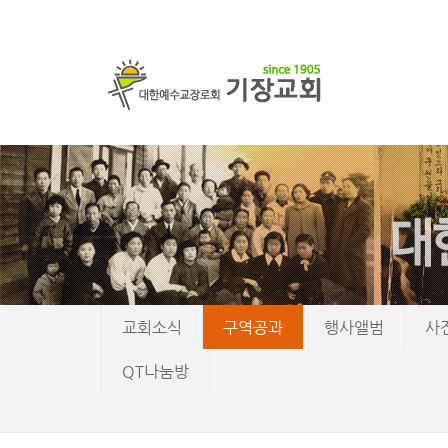
교회소식
구역공과
행사앨범
사
QT나눔방