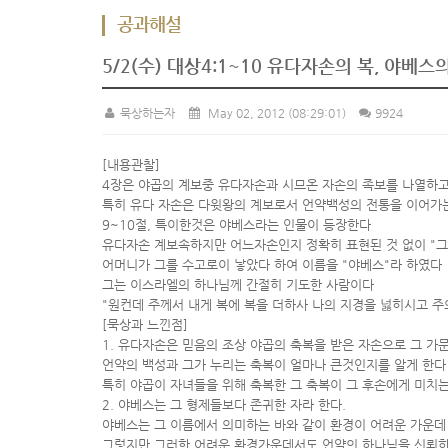
공과해설
5/2(수) 대상4:1~10 유다자손의 복, 야베스
묵상하는자
May 02, 2012
(08:29:01)
9924
[내용관찰]
4장은 야곱의 계보중 유다자손과 시므온 자손의 족보를 나열하고
특히 유다 자손은 다윗왕의 계보로서 언약백성의 전통을 이어가
9~10절, 특이한것은 야베스라는 인물이 등장한다
유다자손 계보속하지만 어느자손인지 정확히 표현된 것 없이 "그
어머니가 그를 수고로이 낳았다 하여 이름을 "야베스"라 하였다
그는 이스라엘의 하나님께 간절히 기도한 사람이다
"원컨데 주께서 내게 복에 복을 더하사 나의 지경을 넗히시고 주
[묵상과 느낀점]
1. 유다자손은 믿음의 조상 야곱의 축복을 받은 자손으로 그 
언약의 백성과 그가 누리는 축복이 얼마나 큰것인지를 알게 한다
특히 야곱이 자녀들을 위해 축복한 그 축복이 그 후손에게 미치는
2. 야베스는 그 형제들보다 존귀한 자라 한다.
야베스는 그 이름에서 의미하는 바와 같이 환경이 어려운 가운데
그렇지만 그러한 어려운 환경가운데서도 언약의 하나님을 신뢰