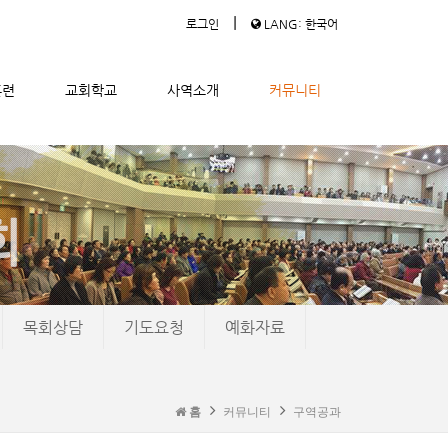
|
로그인
LANG: 한국어
훈련
교회학교
사역소개
커뮤니티
목회상담
기도요청
예화자료
홈
커뮤니티
구역공과