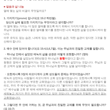
■ 말씀과 삶 나눔
열매 맺는 삶의 비결이 무엇일까요?
1. 가지치기(prune) 입니다(요 15:2 하반절).
당신의 삶에 필요한 가지치기는 무엇이라고 생각합니까?
더 열매 맺는 가지는 더 많은 열매를 맺도록 하기 위해서 가지치기를 합니다.
주님의 영광을 위해서 좋은 열매를 맺기를 원한다면 나의 복잡한 삶을 단순화시켜야 합
니다.
아무 유익도 없는 습관, 나에게 있는 어떤 죄악된 습관, 악한 습관이 있다면 그것을 청
산해야 합니다.
2. 예수 안에 있어야 합니다(요 15:4,5,6,7절). 이는 주님과의 친밀한 교제를 말합니다.
· 하나님 안에서 살았던 에녹의 삶을 성경은 어떻게 표현합니까? (창5)
에녹은 365년을 살았는데 300년동안 하나님과
동행
하였다고 합니다.
동행은 옆에서 함께 걸어가는 것입니다. 에녹이 그렇게 살았다는 것입니다. 주님과 깊
은 교제의 삶을 살았습니다. 우리도 하나님과 함께하는 삶을 살아야합니다.
· 요한계시록 3장의 라오디게아 교회 성도들의 문제는 무엇이었습니까?
에녹과 상반되는 사람들이 라오디게아 교회 성도들이었습니다. 요한계시록 3장에 나오
는 라오디게아 교회는 부유한 교회였습니다. 다른 사람들은 좋은 교회라고 보았을지 몰
라도, 우리 주 예수님께서는 다르게 보셨습니다. “볼지어다 내가 문밖에 서서 두드리느
니” 예수님을 교회 문 밖에 세워두었습니다.
성도들이 자기들의 마음 밖에다가 예수님
세워놓고 자기가 주인 되어서 살아가고 있던 것입니다. 예수님과 친밀한 교제가 없는
교회였습니다.
3. 그렇다면 주 안에 거하는 것, 곧 주님과의 친밀한 교제를 위해 무엇이 필요합니까?
(요 15:7)