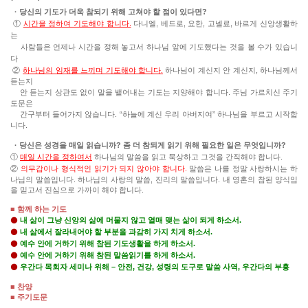
· 당신의 기도가 더욱 참되기 위해 고쳐야 할 점이 있다면?
①
시간을 정하여 기도해야 합니다.
다니엘, 베드로, 요한, 고넬료, 바르게 신앙생활하
는
사람들은 언제나 시간을 정해 놓고서 하나님 앞에 기도했다는 것을 볼 수가 있습니
다
②
하나님의 임재를 느끼며 기도해야 합니다.
하나님이 계신지 안 계신지, 하나님께서
듣는지
안 듣는지 상관도 없이 말을 뱉어내는 기도는 지양해야 합니다. 주님 가르치신 주기
도문은
간구부터 들어가지 않습니다. “하늘에 계신 우리 아버지여” 하나님을 부르고 시작합
니다.
· 당신은 성경을 매일 읽습니까? 좀 더 참되게 읽기 위해 필요한 일은 무엇입니까?
①
매일 시간을 정하여서
하나님의 말씀을 읽고 묵상하고 그것을 간직해야 합니다.
②
의무감이나 형식적인 읽기가 되지 않아야 합니다.
말씀은 나를 정말 사랑하시는 하
나님의 말씀입니다. 하나님의 사랑의 말씀, 진리의 말씀입니다. 내 영혼의 참된 양식임
을 믿고서 진심으로 가까이 해야 합니다.
■ 함께 하는 기도
⚫
내 삶이 그냥 신앙의 삶에 머물지 않고 열매 맺는 삶이 되게 하소서.
⚫
내 삶에서 잘라내어야 할 부분을 과감히 가지 치게 하소서.
⚫
예수 안에 거하기 위해 참된 기도생활을 하게 하소서.
⚫
예수 안에 거하기 위해 참된 말씀읽기를 하게 하소서.
⚫
우간다 목회자 세미나 위해 – 안전, 건강, 성령의 도구로 말씀 사역, 우간다의 부흥
■ 찬양
■ 주기도문