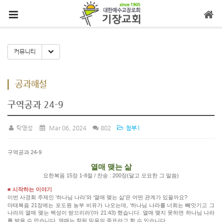
메뉴 건너뛰기
Toggle Dropdown
커뮤니티
공과해설
구역공과 24-9
탁영성
Mar 06, 2024
802
첨부1
구역공과 24-9
열매 맺는 삶
요한복음 15장 1-8절 / 찬송 : 200장(달고 오묘한 그 말씀)
■ 시작하는 이야기
이번 사경회 주제인 ‘하나님 나라’와 ‘열매 맺는 삶’은 어떤 관계가 있을까요?
마태복음 21장에는 포도원 농부 비유가 나오는데, ‘하나님 나라를 너희는 빼앗기고 그
나라의 열매 맺는 백성이 받으리라’(마 21:43) 했습니다. 열매 맺지 못하면 하나님 나라
를 받을 수 없습니다. 열매는 참된 믿음의 증표라고 할 수 있습니다.