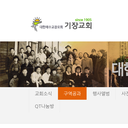
교회소식
구역공과
행사앨범
사
QT나눔방