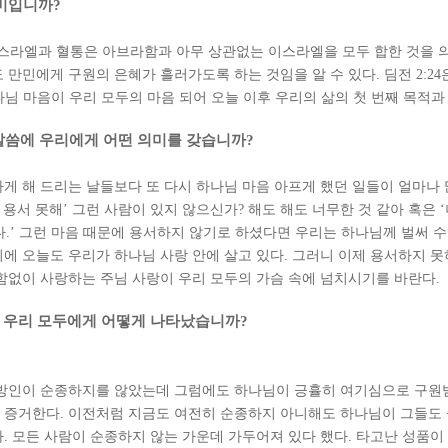
의미입니까
?
스라엘과 혈통은 아브라함과 아무 상관없는 이스라엘을 모두 합한 것을 
 만민에게 구원의 은혜가 흘러가도록 하는 것임을 알 수 있다
.
딤전
2:24
님 마음이 우리 모두의 마음 되어 오늘 이후 우리의 삶의 첫 번째 목적
말씀에 우리에게 어떤 의미를 갖습니까
?
게 해 드리는 날들보다 또 다시 하나님 마음 아프게 했던 일들이 얼마나
 용서 못해
’
그런 사람이 있지 않으신가
?
해도 해도 너무한 것 같아 혹은
‘
다
.’
그런 마음 때문에 용서하지 않기로 하셨다면 우리는 하나님께 벌써 수
에 오늘도 우리가 하나님 사랑 안에 살고 있다
.
그러니 이제 용서하지 못
함없이 사랑하는 주님 사랑이 우리 모두의 가슴 속에 넘치시기를 바란다
.
 우리 모두에게 어떻게 나타났습니까
?
방인이 순종하지를 않았는데 그럼에도 하나님이 긍휼히 여기심으로 구원
지 증거한다
.
이전처럼 지금도 여전히 순종하지 아니해도 하나님이 그들도
다
.
모든 사람이 순종하지 않는 가운데 가두어져 있다 했다
.
타고난 성품이