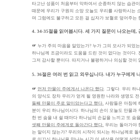
타고난 성품이 처음부터 악하여서 순종하지 않는 습관이
때문에 우리가 구원의 소망 오늘도 우리를 사랑하시는 
며 그럼에도 불구하고 모든 걸 십자가 보혈로 덮어주는
4. 34-35
절을 읽어봅시다
.
세 가지 질문이 나오는데
,
☞
누가 주의 마음을 알았는가
?
누가 그의 모사가 되었
하나님께 조금이라도 도움을 드린 것이 없다는 것이다
.
그저 감사할 뿐이다
.
따지거나 불평하거나 의심할 것이 
5. 36
절은 여러 번 읽고 외우십니다
.
내가 누구에게 
☞
먼저 만물이 주에게서 나온다 했다
.
그렇다
.
우리 하나
의 양식도 장차 우리가 얻게 될 영원한 나라와 생명도 
둘째 만물이 주로 말미암는다고 했다
.
사람들은 아침에 
분이 우리 하나님이시다
.
하나님의 손이 오늘도 만물과 
한 번 숨을 내 쉴 때마다 하나님의 손길을 느끼고 또 
셋째 만물이 주에게로 돌아간다 했다
.
우리는 돌아가야 
는 말이지 않는가
?
우리의 시작이 되시는 하나님께로 돌
로 이끄신 하나님을 만나는 시간 이 세상을 어떻게 살았