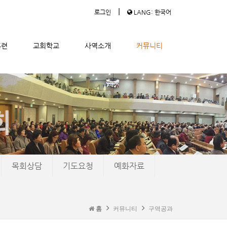
|
로그인
LANG: 한국어
훈련
교회학교
사역소개
커뮤니티
목회상담
기도요청
예화자료
홈
커뮤니티
구역공과