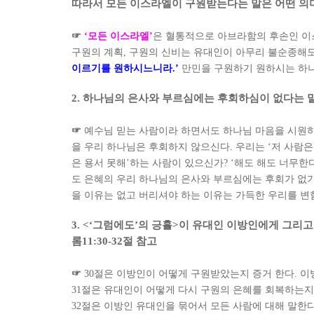
따라서 모든 이스라엘이 구원받는다는 말은 어떤 
☞
‘
모든 이스라엘
’
은 혈통적으로 아브라함의 후손인 이
구원의 계획
,
구원의 신비는 유대인이 아무리 불순종해도
이르기를 원하시느니라
.’
만민을 구원하기 원하시는 하나
2.
하나님의 은사와 부르심에는 후회하심이 없다는 
☞
예수님 믿는 사람이라 하면서도 하나님 마음을 시원하
을 우리 하나님은 후회하지 않으신다
.
우리는
‘
저 사람은
은 용서 못해
’
하는 사람이 있으신가
? ‘
해도 해도 너무한
도 은혜의 우리 하나님의 은사와 부르심에는 후회가 없기
을 이유는 없고 버리셔야 하는 이유는 가득한 우리를 변
3. <‘
그럼에도
’
의 긍휼
>
이 유대인 이방인에게 그리고
롬
11:30-32
절 참고
☞
30
절은 이방인이 어떻게 구원받았는지 증거 한다
.
이
31
절은 유대인이 어떻게 다시 구원의 은혜를 회복하는
32
절은 이방인 유대인을 묶어서 모든 사람에 대해 말한