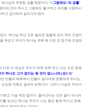
 하나님의 무한한 긍휼 때문이다
.
‘<
그럼에도
>
의 긍휼
’
 찾아와 안아 주시고 그럼에도 불구하고 우리를 사랑하시
사하고 감사하며 살아가야 한다
.
 있다
.
하나님 하신 모든 놀라운 일들에 있어 우리 인생이
을 하셨고 우리가 하나님 위해 해 드린 건 없기에 인생은
 터전 이 세상도 우리가 하루 하루 먹고 사는 모든 영육
것이 하나도 그가 없이는 된 것이 없느니라
.(
요
1:3)’
자연 만물의 배후에서 만물이 질서대로 운행되게 하시는
 오묘한 지혜요 솜씨며 능력이다
.
그러니 사실은 우리가
 기쁘고 가슴 벅찬 일이다
.
돌아간다는 것은 끝이 아니라
리를 보내신 하나님 우리가 사는 동안 함께 하시고 은혜
하면서 살아야 하는 것이다
.