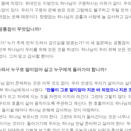
 몸에 익었다
.
유대인도 이방인도 하나님이 구원하시는 이유가 같다
.
우리
소망이 있다
.
우리가 구원의 은혜 받은 것은 그럼에도 불구하고 우릴 먼저
 한없는 은혜 때문이다
.
한량없는 하나님의 긍휼과 사랑에 늘 감사하고 감
공통점이 무엇입니까
?
는가
?
누가 주께 먼저 드려서 갚으심을 받겠는가
?
이 세 질문에는 공통점이
전부 하나님이 우리를 위해 모든 것을 하셨다
.
하나님이 우리 위해 모든 것
없다
.
그저 믿고 감사할 뿐이다
.
나와서 누구로 말미암아 살고 누구에게 돌아가야 합니까
?
님 없이 존재하는 것은 아무 것도 없다
.
우리 인생도 우리가 살아가는 삶의
전부 하나님에게서 나왔다
.
‘
만물이 그로 말미암아 지은 바 되었으니 지은 
해가 뜨고 저녁에 지는 것을 자연의 이치라 여긴다
.
그런데 그렇지 않다
.
우리의 호흡이 살아 움직이도록 주관하고 계신다
.
한 호흡까지도 하나님의
숨을 들이쉴 때마다 하나님 은혜에 감사하는 것이 마땅하다
.
한다
.
하나님 부르시면 가야 한다
.
그런데 우리가 돌아간다는 것은 너무나
아가는 것이다
.
돌아가기에 우리는 하나님 만날 준비하고 살아야 한다
.
우
는지 담대하게 기쁘게 보고할 것이 있도록 오늘과 내일 사랑과 충성을 다