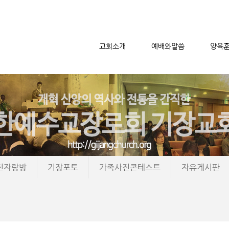
교회소개
예배와말씀
양육
메뉴 건너뛰기
진자랑방
기장포토
가족사진콘테스트
자유게시판