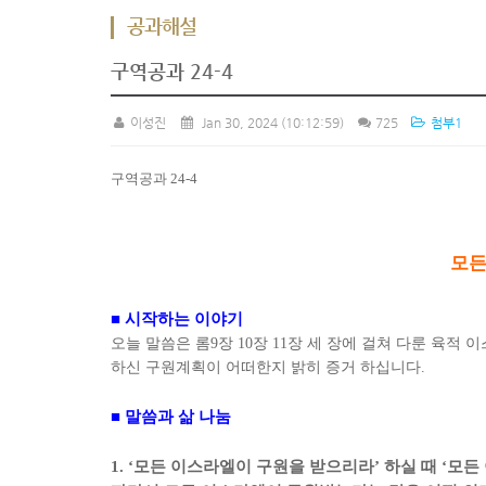
공과해설
구역공과 24-4
이성진
Jan 30, 2024
(10:12:59)
725
첨부1
구역공과
24-4
모든
■
시작하는 이야기
오늘 말씀은 롬
9
장
10
장
11
장 세 장에 걸쳐 다룬 육적
하신 구원계획이 어떠한지 밝히 증거 하십니다
.
■
말씀과 삶 나눔
1. ‘
모든 이스라엘이 구원을 받으리라
’
하실 때
‘
모든