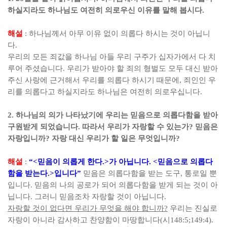
하실지라도 하나님도 여전히 의로우신 이유를 말해 봅시다
.
해설
:
하나님께서 아무 이유 없이 의롭다 하시는 것이 아닙니
다
.
우리의 모든 죄값을 하나님 아들 우리 구주가 십자가에서 다 치
루어 주셨습니다
.
우리가 받아야 할 죄의 형벌도 모두 대신 받아
주신 사랑에 근거해서 우리를 의롭다 하시기 때문에
,
죄인인 우
리를 의롭다고 하실지라도 하나님은 여전히 의로우십니다
.
2.
하나님의 의가 나타났기에 우리는 믿음으로 의롭다함을 받아
구원받게 되었습니다
.
따라서 우리가 자랑할 수 있는가
?
믿음은
자랑입니까
?
자랑 대신 우리가 할 일은 무엇입니까
?
해설
:
“<
믿음이 의롭게 한다
.>
가 아닙니다
. <
믿음으로 의롭다
함을 받는다
.>
입니다
”
믿음은 의롭다함을 받는 도구
,
통로일 뿐
입니다
.
믿음의 나의 공로가 되어 의롭다함을 받게 되는 것이 아
닙니다
.
그러니 믿음조차 자랑할 것이 아닙니다
.
자랑할 것이 없다면 우리가 무엇을 해야 합니까
?
우리는 진실로
자랑이 아니라 감사하고 찬양함이 마땅합니다
(
시
148:5;149:4).