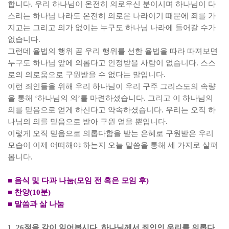
합니다
.
우리 하나님이 온전히 의로우신 분이시며 하나님이 다
스리는 하나님 나라도 온전히 의로운 나라이기 때문에 죄를 가
지고는 그리고 의가 없이는 누구도 하나님 나라에 들어갈 수가
없습니다
.
그런데 율법의 행위 곧 우리 행위를 선한 율법을 따라 따져보면
누구도 하나님 앞에 의롭다고 인정받을 사람이 없습니다
.
스스
로의 의로움으로 구원받을 수 없다는 말입니다
.
이런 죄인들을 위해 우리 하나님이 우리 구주 그리스도의 속량
을 통해
‘
하나님의 의
’
를 마련하셨습니다
.
그리고 이 하나님의
의를 믿음으로 얻게 하신다고 약속하셨습니다
.
우리는 오직 하
나님의 의를 믿음으로 받아 구원 얻을 뿐입니다
.
이렇게 오직 믿음으로 의롭다함을 받는 은혜로 구원받은 우리
모습이 이제 어떠해야 하는지 오늘 말씀을 통해 세 가지로 살펴
봅니다
.
■
음식 및 다과 나눔
(
모임 전 혹은 모임 후
)
■
찬양
(10
분
)
■
말씀과 삶 나눔
1. 26
절을 같이 읽어봅시다
.
하나님께서 죄인인 우리를 의롭다