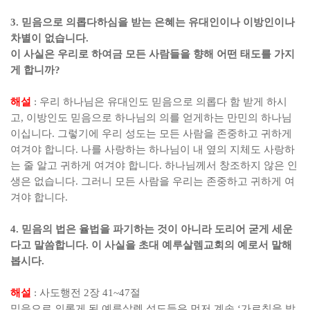
3.
믿음으로 의롭다하심을 받는 은혜는 유대인이나 이방인이나
차별이 없습니다
.
이 사실은 우리로 하여금 모든 사람들을 향해 어떤 태도를 가지
게 합니까
?
해설
:
우리 하나님은 유대인도 믿음으로 의롭다 함 받게 하시
고
,
이방인도 믿음으로 하나님의 의를 얻게하는 만민의 하나님
이십니다
.
그렇기에 우리 성도는 모든 사람을 존중하고 귀하게
여겨야 합니다
.
나를 사랑하는 하나님이 내 옆의 지체도 사랑하
는 줄 알고 귀하게 여겨야 합니다
.
하나님께서 창조하지 않은 인
생은 없습니다
.
그러니 모든 사람을 우리는 존중하고 귀하게 여
겨야 합니다
.
4.
믿음의 법은 율법을 파기하는 것이 아니라 도리어 굳게 세운
다고 말씀합니다
.
이 사실을 초대 예루살렘교회의 예로서 말해
봅시다
.
해설
:
사도행전
2
장
41~47
절
믿음으로 의롭게 된 예루살렘 성도들은 먼저 계속
‘
가르침을 받