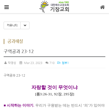
메뉴 건너뛰기
Toggle Dropdown
커뮤니티
공과해설
구역공과 23-12
탁영성
Mar 23, 2023
710
첨부1
구역공과 23-12
자랑할 것이 무엇이냐
[
롬
3:26-31,
92
장
, 295
장
]
■
시작하는 이야기
.
우리가 구원받는 데는 반드시
‘
의
’
가 있어야