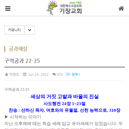
메뉴 건너뛰기
Toggle Dropdown
커뮤니티
공과해설
구역공과 22-25
탁영성
Jun 24, 2022
632
첨부1
구역공과
22-25
세상의 거짓 고발과 바울의 진실
사도행전
24
장
1~23
절
찬송
:
선하신 목자
,
여호와의 유월절
,
선한 능력으로
, 310
장
▶
시작하는 이야기
지난 오후예배 때는 학습 세례 입교 유아세례가 있었습니다
.
우