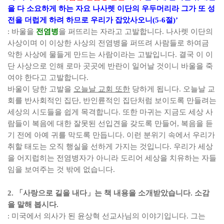
을 다 소요하게 하는 자요 나사렛 이단의 우두머리라 그가 또 성
전을 더럽게 하려 하므로 우리가 잡았사오니
(5-6
절
)’
:
바울을
전염병
을 퍼뜨리는 자라고 고발합니다
.
나사렛 이단의
사상이며 이 이상한 사상의 전염병을 퍼뜨려 사람들로 하여금
악한 사상에 물들게 만드는 사람이라는 고발입니다
.
결국 이 이
단 사상으로 인해 로마 곳곳에 반란이 일어날 것이니 바울을 죽
여야 한다고 고발합니다
.
바울이 당한 고발을
오늘날 교회 또한
당하게 됩니다
.
오늘날 교
회를 반사회적인 집단
,
반인륜적인 집단처럼 보이도록 만들려는
세상의 시도들을 쉽게 목격합니다
.
또한 마귀는 지금도 세상 사
람들이 복음에 대한 잘못된 선입견을 갖도록 만들어
,
복음을 듣
기 전에 아예 귀를 막도록 만듭니다
.
이런 분위기 속에서 우리가
취할 태도는 오직 행실을 선하게 가지는 것입니다
.
우리가 세상
을 어지럽히는 전염병자가 아니라 도리어 세상을 치유하는 자들
임을 보여주는 것 밖에 없습니다
.
2.
「
사랑으로 길을 내다
」
는 책 내용을 소개받았습니다
.
소감
을 말해 봅시다
.
:
미국에서 의사가 된 윤상혁 선교사님의 이야기입니다
.
그는