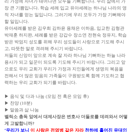
리 가정에 자녀가 태어나면 모두들 기뻐합니다
.
우리 삶에서 가
장 큰 기쁨입니다
.
학습 세례 입교 유아세례는 하나님 나라의 영
적 자녀를 얻는 일입니다
.
그러기에 우리 모두가 가장 기뻐해야
할 일입니다
.
유아세례를 받은 김우희 김하윤 용채은 이하음
,
입교한 김형관
박재훈 하지완
,
세례를 받은 강갑수 장소연 전현숙 정유지
,
학습
받은 박엄지 성도를 위해 우리 성도들이 사랑으로 기도해 주시
고
,
따뜻한 말로 격려해 주시기 바랍니다
.
저들의 신앙이 앞으로 계속 잘 자라 하나님 기뻐하는 하늘 나라
용사가 되고 일꾼이 되도록 기도해 주시기 바랍니다
.
그리고 앞
으로도 우리 교회가 우리가 가정과 지인들에게 생명의 복음을
전해서 더 많은 믿음의 가족들이 구원받도록 함께 기도하고 협
력하는 우리 교회가 되기를 바랍니다
.
▶
음식 및 다과 나눔
(
모임 전 혹은 모임 후
)
▶
찬양
(10
분
)
▶
말씀과 삶 나눔
벨릭소 총독 앞에서 대제사장은 변호사 더둘로를 데려와서 어떻
게 고발합니까
?
‘
우리가 보니
이 사람은 전염병 같은 자라
천하에 흩어진 유대인