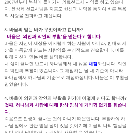
2007
년부터 북한에 들어가서 의료선교사 사역을 하고 있습니
다
.
윤상혁 선교사님은 지금도 헌신과 사역을 통하여 바른 복음
의 사랑을 전파하고 계십니다
.
3.
바울의 믿는 바가 무엇이라고 합니까
?
:
바울은
‘
의인과 악인의 부활
’
을 믿는다고 합니다
.
바울은 자신이 세상을 어지럽게 하는 사람이 아니라
,
반대로 세
상을 아름답게 만드는 사람임을 논리적으로 진술합니다
.
이를
위해 자신이 믿는 바를 설명합니다
.
내 삶이 끝나면 반드시 하나님께서 내 삶을
채점
하십니다
.
의인
과 악인의 부활이 있습니다
.
그 채점하는 날 내 기준이 아니라
하나님께서 하나님의 기준으로 채점하십니다
.
바울은 이 부활을
믿었습니다
.
4.
바울이 의인과 악인의 부활을 믿기에 어떻게 산다고 합니까
?
첫째
,
하나님과 사람에 대해 항상 양심에 거리낌 없기를 힘씁니
다
.
죽음으로 인생이 끝나는 것이 아니기 때문입니다
.
부활하여 하
나님 앞에서 판단 받을 날이 있을 것이기에 지금의 나의 행실을
의미 없이 낭비하거나
,
죄악에 사용할 수 없습니다
.