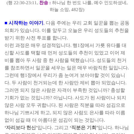
(
행
22:30-23:11,
찬송
:
하나님 한 번도 나를
,
예수 인도하셨네
,
하늘 소망
, 482
장
)
■
시작하는 이야기
.
다음 주에는 우리 교회 일꾼을 뽑는 공동
의회가 있습니다
.
이를 앞두고 오늘은 우리 성도들의 추천을
받기 위한 사전 투표를 합니다
.
이런 과정은 매우 성경적입니다
.
행
1
장에서 가룟 유다를 대
신할 사도를 택할 때 먼저 성도들의 추천이 있었고 이어 제
비를 뽑아 두 사람 중 한 사람을 택했습니다
.
성도들의 천거
를 참조하면서 일꾼을 세우는 일은 매우 바람직한 일입니다
.
그런데 행
1
장에서 우리가 좀 눈여겨 보아야할 것이 있습니
다
.
두 사람이 천거되는데 한 사람만 제비 뽑아 되었습니다
.
그러면 되지 않은 사람은 자격이 부족한 것입니까
?
충성할
기회가 없는 것입니까
?
아닙니다
.
사도가 된 사람이나 되지
않은 사람 모두 귀합니다
.
된 사람은 직분을 따라 섬김으로
하나님 기쁘시게 하고
,
되지 않은 사람도 은사를 따라 이름
없이 섬길 때 더 아름다운 섬김이 되는 것입니다
.
‘
자리보다 헌신
’
입니다
.
그리고
‘
직분은 기회
’
입니다
.
하나님