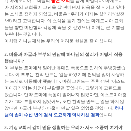
2)
마게도니아 교회들의
좋은 소식
을 듣게 하십니다
.
마게도니
아 지역의 교회들이 고난을 잘 견디면서 믿음을 잘 지키고 있다
는 소식을 접하게 되었고
,
바울은
“
우리가 이제는 살리라
”(
살전
3:8)
라고 고백합니다
.
이 소식을 듣기 전에는 마게도니아 교회
들을 향한 미안함과 걱정에 죽을 것 같았으나 이제는 큰 기쁨을
누린다는 것입니다
.
이처럼 하나님께서는 우리의 어려운 현실을 잘 아십니다
.
2.
바울과 아굴라 부부의 만남에 하나님의 섭리가 어떻게 작용
했습니까
?
이 부부는 로마에서 일어난 유대인 폭동으로 인하여 추방당했습
니다
.
이 부부는 천막 만드는 일을 하였기에 천막을 많이 사용하
는 도시로 이동해야 했습니다
.
마침 고린도는 주후
44
년
‘
이스트
미아경기
’
라는 체전이 부활했던 곳입니다
.
그렇기에 고린도로
왔습니다
.
만약 로마에 폭동이 일어나지 않았다면
,
이스트미아경
기가 그때 부활하지 않았어도
,
또한 천막을 만드는 일을 하지 않
았다면 아굴라 부부와 바울이 만날 일은 없었을 것입니다
.
하나
님의 손이 수십 년에 걸쳐 오묘하게 역사하신 결과
입니다
.
3.
기장교회서 같이 믿음 생활하는 우리가 서로 소중히 여겨야