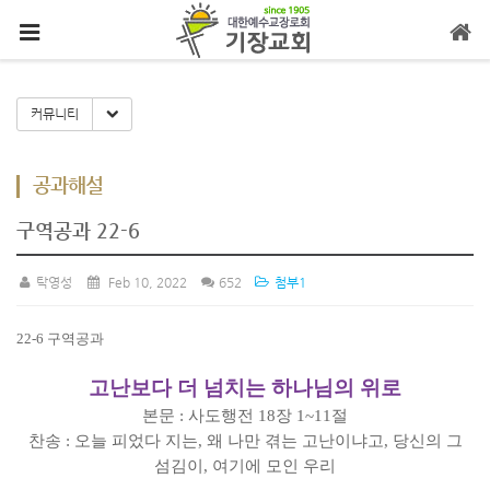
메뉴 건너뛰기
Toggle Dropdown
커뮤니티
공과해설
구역공과 22-6
탁영성
Feb 10, 2022
652
첨부1
22-6
구역공과
고난보다 더 넘치는 하나님의 위로
본문
:
사도행전
18
장
1~11
절
찬송
:
오늘 피었다 지는
,
왜 나만 겪는 고난이냐고
,
당신의 그
섬김이
,
여기에 모인 우리