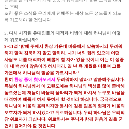
믿음을 잘 지켜나가 세계 곳곳의 형제들에게 좋은 소식을 전하
는 우리
.
또한 좋은 소식을 우리에게 전해주는 세상 모든 성도들이 되도
록 기도해야 할 것입니다
.
5.
다시 시작된 유대인들의 대적과 비방에 대해 하나님이 어떻
게 위로하십니까
?
9~11
절
‘
밤에 주께서 환상 가운데 바울에게 말씀하시되 두려워
하지 말며 침묵하지 말고 말하라
.
내가 너와 함께 있으매 어떤
사람도 너를 대적하여 해롭게 할 자가 없을 것이니 이는 이 성중
에 내 백성이 많음이라 하시더라
.
일 년 육 개월을 머물며 그들
가운데서 하나님의 말씀을 가르치니라
.’
친히
환상 중에 찾아오셔서
두려워하지 말라고 말씀해주십시다
.
특별히 하나님께서 이 고린도에는 하나님의 백성을 많이 준비해
놓으셨는데 저들이 바울의 울타리가 되게 하셔서 누구도 바울을
대적하여 해롭게 하지 못하게 할 것이라 하십니다
.
궁극적으로
하나님이 바울의 울타리지만 동시에 같은 믿음의 형제가 바울의
보호자가 되게 하시겠다고 위로하십니다
.
우리 하나님은 우리의
참 위로자가 되십니다
.
위로하시는 주님과 함께 믿음의 길을 굳
건히 걸어가야 할 것입니다
.