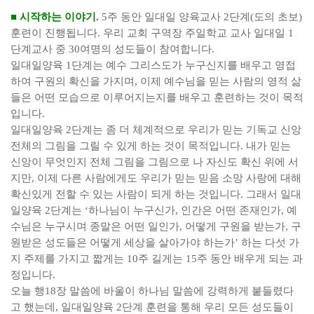
■
시작하는 이야기
.
5
주 동안 일대일 양육교사
2
단계
(
도의 초보
)
훈련이 진행됩니다
.
우리 교회 구역장 주일학교 교사 일대일
1
단계교사 중
30
여명의 성도들이 참여합니다
.
일대일양육
1
단계는 예수 그리스도가 누구신지를 배우고 영접
하여 구원의 확신을 가지며
,
이제 예수님을 믿는 사람의 영적 삶
들은 어떤 모습으로 이루어지는지를 배우고 훈련하는 것이 목적
입니다
.
일대일양육
2
단계는 좀 더 체계적으로 우리가 믿는 기독교 신앙
전체의 그림을 그릴 수 있게 하는 것이 목적입니다
.
내가 믿는
신앙이 무엇인지 전체 그림을 그림으로 나 자신도 확신 위에 서
지만
,
이제 다른 사람에게도 우리가 믿는 믿음 소망 사랑에 대해
확신있게 전할 수 있는 사람이 되게 하는 것입니다
.
그래서 일대
일양육
2
단계는
‘
하나님이 누구신가
,
인간은 어떤 존재인가
,
예
수님은 누구시며 종말은 어떤 일인가
,
어떻게 구원을 받는가
,
구
원받은 성도들은 어떻게 세상을 살아가야 하는가
’
하는 다섯 가
지 주제를 가지고 짧게는
10
주 길게는
15
주 동안 배우게 되는 과
정입니다
.
오늘 행
18
장 말씀에 바울이 하나님 말씀에 강력하게 붙들렸다
고 했는데
,
일대일양육
2
단계 훈련을 통해 우리 모든 성도들이