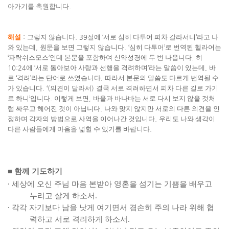
아가기를 축원합니다
.
해설
:
그렇지 않습니다
. 39
절에
‘
서로 심히 다투어 피차 갈라서니
’
라고 나
와 있는데
,
원문을 보면 그렇지 않습니다
. ‘
심히 다투어
’
로 번역된 헬라어는
‘
파락쉬스모스
’
인데 본문을 포함하여 신약성경에 두 번 나옵니다
.
히
10:24
에
‘
서로 돌아보아 사랑과 선행을 격려하며
’
라는 말씀이 있는데
,
바
로
‘
격려
’
라는 단어로 쓰였습니다
.
따라서 본문의 말씀도 다르게 번역될 수
가 있습니다
. ‘(
의견이 달라서
)
결국 서로 격려하면서 피차 다른 길로 가기
로 하니
’
입니다
.
이렇게 보면
,
바울과 바나바는 서로 다시 보지 않을 것처
럼 싸우고 헤어진 것이 아닙니다
.
나와 맞지 않지만 서로의 다른 의견을 인
정하며 각자의 방법으로 사역을 이어나간 것입니다
.
우리도 나와 생각이
다른 사람들에게 마음을 넓힐 수 있기를 바랍니다
.
■
함께 기도하기
∙
세상에 오신 주님 마음 본받아 영혼을 섬기는 기쁨을 배우고
누리고 살게 하소서
.
∙
각각 자기보다 남을 낫게 여기면서 겸손히 주의 나라 위해 협
력하고 서로 격려하게 하소서
.