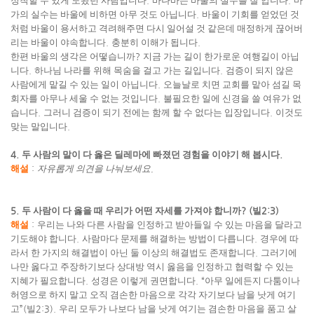
정착할 수 있게 도왔던 사람입니다
.
바나바는 바울의 실수를 잘 압니다
.
마
가의 실수는 바울에 비하면 아무 것도 아닙니다
.
바울이 기회를 얻었던 것
처럼 바울이 용서하고 격려해주면 다시 일어설 것 같은데 매정하게 끊어버
리는 바울이 야속합니다
.
충분히 이해가 됩니다
.
한편 바울의 생각은 어떻습니까
?
지금 가는 길이 한가로운 여행길이 아닙
니다
.
하나님 나라를 위해 목숨을 걸고 가는 길입니다
.
검증이 되지 않은
사람에게 맡길 수 있는 일이 아닙니다
.
오늘날로 치면 교회를 맡아 섬길 목
회자를 아무나 세울 수 없는 것입니다
.
불필요한 일에 신경을 쓸 여유가 없
습니다
.
그러니 검증이 되기 전에는 함께 할 수 없다는 입장입니다
.
이것도
맞는 말입니다
.
4.
두 사람의 말이 다 옳은 딜레마에 빠졌던 경험을 이야기 해 봅시다
.
해설
:
자유롭게 의견을 나눠보세요
.
5.
두 사람이 다 옳을 때 우리가 어떤 자세를 가져야 합니까
? (
빌
2:3)
해설
:
우리는 나와 다른 사람을 인정하고 받아들일 수 있는 마음을 달라고
기도해야 합니다
.
사람마다 문제를 해결하는 방법이 다릅니다
.
경우에 따
라서 한 가지의 해결법이 아닌 둘 이상의 해결법도 존재합니다
.
그러기에
나만 옳다고 주장하기보다 상대방 역시 옳음을 인정하고 협력할 수 있는
지혜가 필요합니다
.
성경은 이렇게 권면합니다
. “
아무 일에든지 다툼이나
허영으로 하지 말고 오직 겸손한 마음으로 각각 자기보다 남을 낫게 여기
고
”(
빌
2:3).
우리 모두가 나보다 남을 낫게 여기는 겸손한 마음을 품고 살