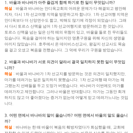
1.
바울과 바나바가 아주 즐겁게 함께 하기로 한 일이 무엇입니까
?
해설
:
바울과 바나바는 안디옥교회의 어려운 문제가 다 해결되고 평안해
지자
,
다시
1
차 선교여행 지역을 방문하고자 합니다
. 1
차 선교여행 지역은
안디옥보다 더 신앙연수도 짧고
,
박해도 많기에 걱정이 되었습니다
.
그래
서 다시 토르스 산맥을 넘어
1
차 선교여행지로 방문하려고 한 것입니다
.
토르스 산맥을 넘는 일은 산적 떼의 위험이 있고
,
바울을 돌로 친 무리들도
있습니다
.
목숨을 걸어야 하는 일이지만 영혼구원을 위해 자신의 생명을
아끼지 않았습니다
.
호주에서 온 데이비스선교사
,
왕길지 선교사도 목숨
을 걸고 오셨고 복음을 전했습니다
.
그 덕에 우리가 구원을 받았습니다
.
2.
바울과 바나바가 서로 의견이 달라서 결국 일치하지 못한 일이 무엇입
니까
?
해설
:
바울과 바나바가
1
차 선교지를 방문하는 것은 의견이 일치했지만
,
마가를 데려가는 일은 일치하지 못했습니다
. 1
차 선교여행 때 마가는 왜
그랬는지 선배들을 두고 도망가 버렸습니다
.
바나바가 이번에도 마가를
데려가자고 제안합니다
.
그러나 바울은 반대합니다
.
마가는 그동안 회개
하지도 않고 더 좋아졌다는 증거가 없는데 어떻게 믿고 데려가느냐는 것입
니다
.
3.
어떤 면에서 바나바의 말이 옳습니까
?
어떤 면에서 바울의 말도 옳습니
까
?
해설
:
바나바는 한 때 바울이 복음의 훼방자였다가 회심했을 때
,
교회에