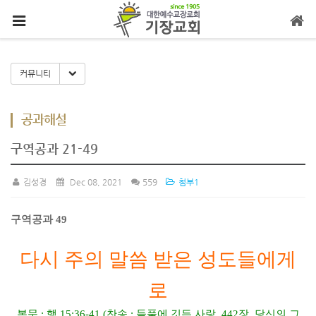
메뉴 건너뛰기
Toggle Dropdown
커뮤니티
공과해설
구역공과 21-49
김성경
Dec 08, 2021
559
첨부1
구역공과
49
다시 주의 말씀 받은 성도들에게
로
본문
:
행
15:36-41 (
찬송
:
들풀에 깃든 사랑
, 442
장
,
당신의 그