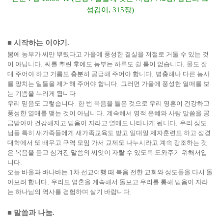
섬김이
, 315
장
)
■
시작하는 이야기
.
봄에 농부가 씨만 뿌렸다고 가을에 풍성한 결실을 저절로 거둘 수 있는 것
이 아닙니다
.
씨를 뿌린 후에도 농부는 하루도 쉴 틈이 없습니다
.
물도 잘
대 주어야 하고 거름도 충분히 공급해 주어야 합니다
.
병충해나 다른 농사
를 망치는 일들을 제거해 주어야 합니다
.
그러면 가을에 풍성한 열매를 보
는 기쁨을 누리게 됩니다
.
우리 믿음도 그렇습니다
.
한 번 복음을 들은 것으로 우리 영혼이 건강하고
풍성한 열매를 맺는 것이 아닙니다
.
계속해서 영적 은혜와 사랑 말씀을 공
급받아야 건강해지고 믿음이 자라고 열매도 나타나게 됩니다
.
우리 성도
님들 특히 새가족들에게 새가족교육도 받고 일대일 제자훈련도 하고 성경
대학에서 또 배우고 구역 모임 가서 교제도 나누시라고 계속 강조하는 것
은 복음을 듣고 심겨진 말씀의 씨앗이 자랄 수 있도록 도와주기 위해서입
니다
.
오늘 바울과 바나바는
1
차 선교여행 때 복음 전한 교회와 성도들을 다시 돌
아보려 합니다
.
우리도 영혼을 계속해서 돌보고 우리를 통해 믿음이 자라
는 하나님의 역사를 경험하며 살기 바랍니다
.
■
말씀과 나눔
.