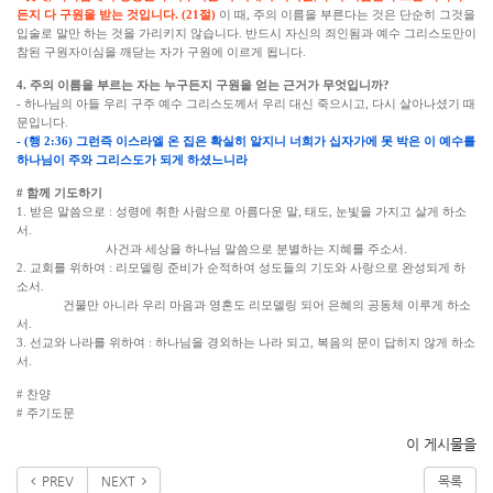
든지 다 구원을 받는 것입니다. (21절)
이 때, 주의 이름을 부른다는 것은 단순히 그것을
입술로 말만 하는 것을 가리키지 않습니다. 반드시 자신의 죄인됨과 예수 그리스도만이
참된 구원자이심을 깨닫는 자가 구원에 이르게 됩니다.
4. 주의 이름을 부르는 자는 누구든지 구원을 얻는 근거가 무엇입니까?
- 하나님의 아들 우리 구주 예수 그리스도께서 우리 대신 죽으시고, 다시 살아나셨기 때
문입니다.
- (행 2:36) 그런즉 이스라엘 온 집은 확실히 알지니 너희가 십자가에 못 박은 이 예수를
하나님이 주와 그리스도가 되게 하셨느니라
# 함께 기도하기
1. 받은 말씀으로 : 성령에 취한 사람으로 아름다운 말, 태도, 눈빛을 가지고 살게 하소
서.
사건과 세상을 하나님 말씀으로 분별하는 지혜를 주소서.
2. 교회를 위하여 : 리모델링 준비가 순적하여 성도들의 기도와 사랑으로 완성되게 하
소서.
건물만 아니라 우리 마음과 영혼도 리모델링 되어 은혜의 공동체 이루게 하소
서.
3. 선교와 나라를 위하여 : 하나님을 경외하는 나라 되고, 복음의 문이 답히지 않게 하소
서.
# 찬양
# 주기도문
이 게시물을
PREV
NEXT
목록