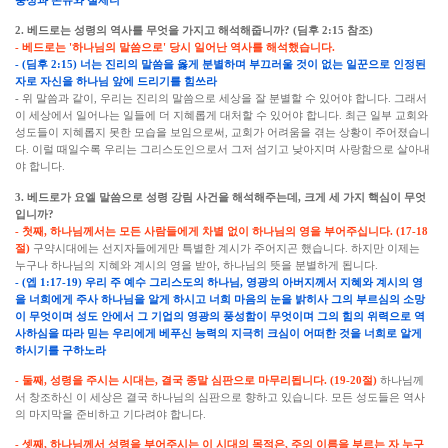
충성과 온유와 절제니
2. 베드로는 성령의 역사를 무엇을 가지고 해석해줍니까? (딤후 2:15 참조)
- 베드로는 '하나님의 말씀으로' 당시 일어난 역사를 해석했습니다.
- (딤후 2:15) 너는 진리의 말씀을 옳게 분별하며 부끄러울 것이 없는 일꾼으로 인정된
자로 자신을 하나님 앞에 드리기를 힘쓰라
- 위 말씀과 같이, 우리는 진리의 말씀으로 세상을 잘 분별할 수 있어야 합니다. 그래서
이 세상에서 일어나는 일들에 더 지혜롭게 대처할 수 있어야 합니다. 최근 일부 교회와
성도들이 지혜롭지 못한 모습을 보임으로써, 교회가 어려움을 겪는 상황이 주어졌습니
다. 이럴 때일수록 우리는 그리스도인으로서 그저 섬기고 낮아지며 사랑함으로 살아내
야 합니다.
3. 베드로가 요엘 말씀으로 성령 강림 사건을 해석해주는데, 크게 세 가지 핵심이 무엇
입니까?
- 첫째, 하나님께서는 모든 사람들에게 차별 없이 하나님의 영을 부어주십니다. (17-18
절)
구약시대에는 선지자들에게만 특별한 계시가 주어지곤 했습니다. 하지만 이제는
누구나 하나님의 지혜와 계시의 영을 받아, 하나님의 뜻을 분별하게 됩니다.
- (엡 1:17-19) 우리 주 예수 그리스도의 하나님, 영광의 아버지께서 지혜와 계시의 영
을 너희에게 주사 하나님을 알게 하시고 너희 마음의 눈을 밝히사 그의 부르심의 소망
이 무엇이며 성도 안에서 그 기업의 영광의 풍성함이 무엇이며 그의 힘의 위력으로 역
사하심을 따라 믿는 우리에게 베푸신 능력의 지극히 크심이 어떠한 것을 너희로 알게
하시기를 구하노라
- 둘째, 성령을 주시는 시대는, 결국 종말 심판으로 마무리됩니다. (19-20절)
하나님께
서 창조하신 이 세상은 결국 하나님의 심판으로 향하고 있습니다. 모든 성도들은 역사
의 마지막을 준비하고 기다려야 합니다.
- 셋째, 하나님께서 성령을 부어주시는 이 시대의 목적은, 주의 이름을 부르는 자 누구