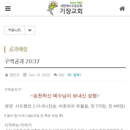
메뉴 건너뛰기
Toggle Dropdown
커뮤니티
공과해설
구역공과 20:37
양반석
Sep 18, 2020
592
첨부1
구역공과 37
<승천하신 예수님이 보내신 성령>
본문: 사도행전 2:13-36 (찬송: 여호와의 유월절, 찬 570장, 찬 449장)
# 음식 및 다과 나눔(모임 전 혹은 모임 후)
시작하는 이야기