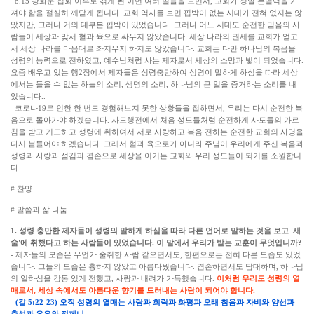
8.15 광화문 집회 이후로 겪게 된 이번 여러 일들을 보면서, 교회가 정말 분별력을 가
져야 함을 절실히 깨닫게 됩니다. 교회 역사를 보면 핍박이 없는 시대가 전혀 없지는 않
았지만, 그러나 거의 대부분 핍박이 있었습니다. 그러나 어느 시대도 순전한 믿음의 사
람들이 세상과 맞서 혈과 육으로 싸우지 않았습니다. 세상 나라의 권세를 교회가 얻고
서 세상 나라를 마음대로 좌지우지 하지도 않았습니다. 교회는 다만 하나님의 복음을
성령의 능력으로 전하였고, 예수님처럼 사는 제자로서 세상의 소망과 빛이 되었습니다.
요즘 배우고 있는 행2장에서 제자들은 성령충만하여 성령이 말하게 하심을 따라 세상
에서는 들을 수 없는 하늘의 소리, 생명의 소리, 하나님의 큰 일을 증거하는 소리를 내
었습니다..
코로나19로 인한 한 번도 경험해보지 못한 상황들을 접하면서, 우리는 다시 순전한 복
음으로 돌아가야 하겠습니다. 사도행전에서 처음 성도들처럼 순전하게 사도들의 가르
침을 받고 기도하고 성령에 취하여서 서로 사랑하고 복음 전하는 순전한 교회의 사명을
다시 붙들어야 하겠습니다. 그래서 혈과 육으로가 아니라 주님이 우리에게 주신 복음과
성령과 사랑과 섬김과 겸손으로 세상을 이기는 교회와 우리 성도들이 되기를 소원합니
다.
# 찬양
# 말씀과 삶 나눔
1. 성령 충만한 제자들이 성령의 말하게 하심을 따라 다른 언어로 말하는 것을 보고 '새
술'에 취했다고 하는 사람들이 있었습니다. 이 말에서 우리가 받는 교훈이 무엇입니까?
- 제자들의 모습은 무언가 술취한 사람 같으면서도, 한편으로는 전혀 다른 모습도 있었
습니다. 그들의 모습은 흉하지 않았고 아름다웠습니다. 겸손하면서도 담대하며, 하나님
의 일하심을 감동 있게 전했고, 사랑과 배려가 가득했습니다.
이처럼 우리도 성령의 열
매로서, 세상 속에서도 아름다운 향기를 드러내는 사람이 되어야 합니다.
- (갈 5:22-23) 오직 성령의 열매는 사랑과 희락과 화평과 오래 참음과 자비와 양선과