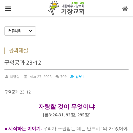
메뉴 건너뛰기
Toggle Dropdown
커뮤니티
공과해설
구역공과 23-12
탁영성
Mar 23, 2023
709
첨부1
구역공과 23-12
자랑할 것이 무엇이냐
[
롬
3:26-31,
92
장
, 295
장
]
■
시작하는 이야기
.
우리가 구원받는 데는 반드시
‘
의
’
가 있어야