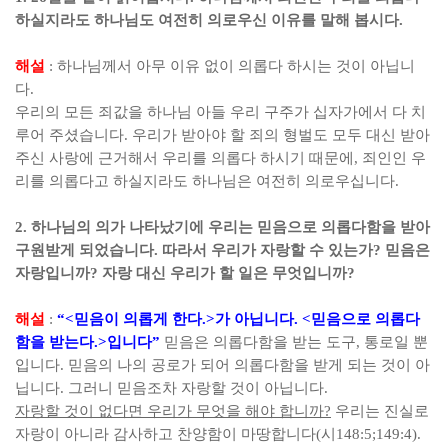
하실지라도 하나님도 여전히 의로우신 이유를 말해 봅시다
.
해설
:
하나님께서 아무 이유 없이 의롭다 하시는 것이 아닙니
다
.
우리의 모든 죄값을 하나님 아들 우리 구주가 십자가에서 다 치
루어 주셨습니다
.
우리가 받아야 할 죄의 형벌도 모두 대신 받아
주신 사랑에 근거해서 우리를 의롭다 하시기 때문에
,
죄인인 우
리를 의롭다고 하실지라도 하나님은 여전히 의로우십니다
.
2.
하나님의 의가 나타났기에 우리는 믿음으로 의롭다함을 받아
구원받게 되었습니다
.
따라서 우리가 자랑할 수 있는가
?
믿음은
자랑입니까
?
자랑 대신 우리가 할 일은 무엇입니까
?
해설
:
“<
믿음이 의롭게 한다
.>
가 아닙니다
. <
믿음으로 의롭다
함을 받는다
.>
입니다
”
믿음은 의롭다함을 받는 도구
,
통로일 뿐
입니다
.
믿음의 나의 공로가 되어 의롭다함을 받게 되는 것이 아
닙니다
.
그러니 믿음조차 자랑할 것이 아닙니다
.
자랑할 것이 없다면 우리가 무엇을 해야 합니까
?
우리는 진실로
자랑이 아니라 감사하고 찬양함이 마땅합니다
(
시
148:5;149:4).