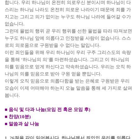
합니다
.
우리 하나님이 온전히 의로우신 분이시며 하나님이 다
스리는 하나님 나라도 온전히 의로운 나라이기 때문에 죄를 가
지고는 그리고 의가 없이는 누구도 하나님 나라에 들어갈 수가
없습니다
.
그런데 율법의 행위 곧 우리 행위를 선한 율법을 따라 따져보면
누구도 하나님 앞에 의롭다고 인정받을 사람이 없습니다
.
스스
로의 의로움으로 구원받을 수 없다는 말입니다
.
이런 죄인들을 위해 우리 하나님이 우리 구주 그리스도의 속량
을 통해
‘
하나님의 의
’
를 마련하셨습니다
.
그리고 이 하나님의
의를 믿음으로 얻게 하신다고 약속하셨습니다
.
우리는 오직 하
나님의 의를 믿음으로 받아 구원 얻을 뿐입니다
.
이렇게 오직 믿음으로 의롭다함을 받는 은혜로 구원받은 우리
모습이 이제 어떠해야 하는지 오늘 말씀을 통해 세 가지로 살펴
봅니다
.
■
음식 및 다과 나눔
(
모임 전 혹은 모임 후
)
■
찬양
(10
분
)
■
말씀과 삶 나눔
1. 26
절을 같이 읽어봅시다
.
하나님께서 죄인인 우리를 의롭다