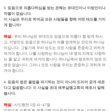
3.
믿음으로 의롭다하심을 받는 은혜는 유대인이나 이방인이나
차별이 없습니다
.
이 사실은 우리로 하여금 모든 사람들을 향해 어떤 태도를 가지
게 합니까
?
해설
:
우리 하나님은 유대인도 믿음으로 의롭다 함 받게 하시
고
,
이방인도 믿음으로 하나님의 의를 얻게하는 만민의 하나님
이십니다
.
그렇기에 우리 성도는 모든 사람을 존중하고 귀하게
여겨야 합니다
.
나를 사랑하는 하나님이 내 옆의 지체도 사랑하
는 줄 알고 귀하게 여겨야 합니다
.
하나님께서 창조하지 않은 인
생은 없습니다
.
그러니 모든 사람을 우리는 존중하고 귀하게 여
겨야 합니다
.
4.
믿음의 법은 율법을 파기하는 것이 아니라 도리어 굳게 세운
다고 말씀합니다
.
이 사실을 초대 예루살렘교회의 예로서 말해
봅시다
.
해설
:
사도행전
2
장
41~47
절
믿음으로 의롭게 된 예루살렘 성도들은 먼저 계속
‘
가르침을 받