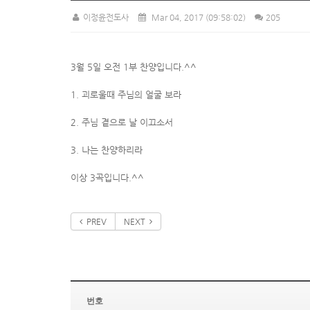
이정윤전도사
Mar 04, 2017
(09:58:02)
205
3월 5일 오전 1부 찬양입니다.^^
1. 괴로울때 주님의 얼굴 보라
2. 주님 곁으로 날 이끄소서
3. 나는 찬양하리라
이상 3곡입니다.^^
PREV
NEXT
번호