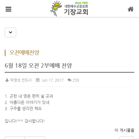
메뉴 건너뛰기
Toggle Dropdown
오전예배찬양
6월 18일 오전 2부예배 찬양
탁영성 전도사
Jun 17, 2017
250
1. 곤한 내 영혼 편히 쉴 곳과
2. 아름다운 이야기가 있네
3. 구주를 생각만 해도
입니다!^^ 감사합니다!
이 게시물을