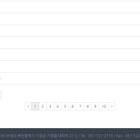
)
1
2
3
4
5
6
7
8
9
10
)619-903 부산광역시 기장군 기장읍 대라리 37-2 / Tel : 051-721-2719 / Fax : 051-722-