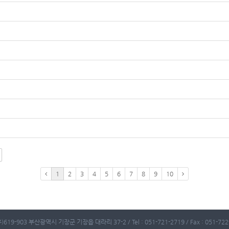
1
2
3
4
5
6
7
8
9
10
)619-903 부산광역시 기장군 기장읍 대라리 37-2 / Tel : 051-721-2719 / Fax : 051-722-