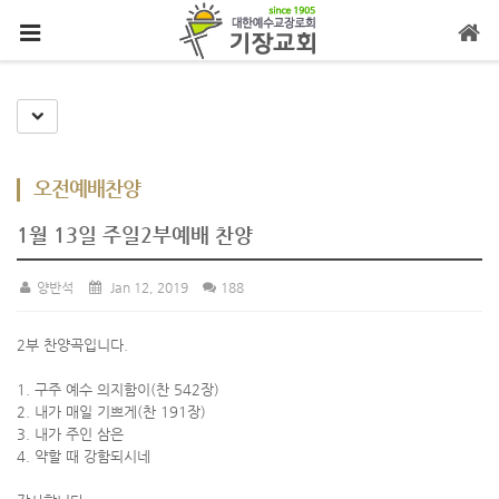
메뉴 건너뛰기
Toggle Dropdown
오전예배찬양
1월 13일 주일2부예배 찬양
양반석
Jan 12, 2019
188
2부 찬양곡입니다.
1. 구주 예수 의지함이(찬 542장)
2. 내가 매일 기쁘게(찬 191장)
3. 내가 주인 삼은
4. 약할 때 강함되시네