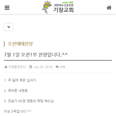
메뉴 건너뛰기
Toggle Dropdown
오전예배찬양
7월 1일 오전1부 찬양입니다.^^
이정윤전도사
Jun 29, 2018
299
1. 주 달려 죽은 십자가
2. 목마른 내영혼
3. 찬송가 60장 영혼의 햇빛 예수님
이상 3곡입니다.^^