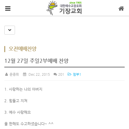
메뉴 건너뛰기
Toggle Dropdown
오전예배찬양
12월 27일 주일2부예배 찬양
윤종휘
Dec 22, 2015
201
첨부1
1. 사랑하는 나의 아버지
2. 힘들고 지쳐
3. 예수 사랑해요
올 한해도 수고하셨습니다~ ^^